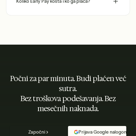
Koliko Early Pay košta i ko ga plaća?
Počni za par minuta. Budi plaćen već
sutra.
Bez troškova podešavanja. Bez
mesečnih naknada.
Započni
Prijava Google nalogom