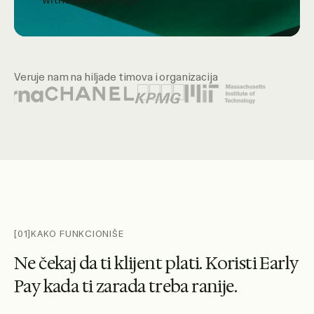
Veruje nam na hiljade timova i organizacija
Istaknuti logotipi organizacija uključuju Ujedinjene nacije,
[01]
KAKO FUNKCIONIŠE
N
e
č
e
k
a
j
d
a
t
i
k
l
i
j
e
n
t
p
l
a
t
i
.
K
o
r
i
s
t
i
E
a
r
l
y
P
a
y
k
a
d
a
t
i
z
a
r
a
d
a
t
r
e
b
a
r
a
n
i
j
e
.