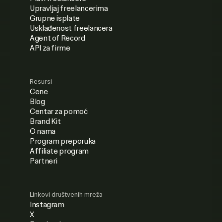
Upravljaj freelancerima
Grupne isplate
Usklađenost freelancera
Agent of Record
API za firme
Resursi
Cene
Blog
Centar za pomoć
Brand Kit
O nama
Program preporuka
Affiliate program
Partneri
Linkovi društvenih mreža
Instagram
X