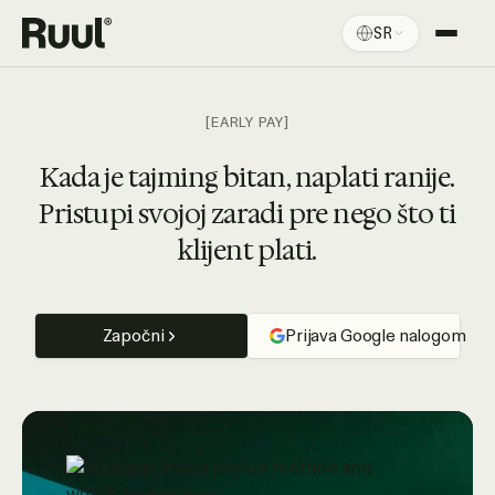
SR
Ruul početna
Platforma
[EARLY PAY]
Cene
Kada je tajming bitan, naplati ranije.
Pristupi svojoj zaradi pre nego što ti
Resursi
klijent plati.
Započni
Prijava Google nalogom