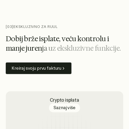
[03]
EKSKLUZIVNO ZA RUUL
D
o
b
i
j
b
r
ž
e
i
s
p
l
a
t
e
,
v
e
ć
u
k
o
n
t
r
o
l
u
i
m
a
n
j
e
j
u
r
e
n
j
a
u
z
e
k
s
k
l
u
z
i
v
n
e
f
u
n
k
c
i
j
e
.
Kreiraj svoju prvu fakturu
Crypto isplata
about crypto payouts
Saznaj više