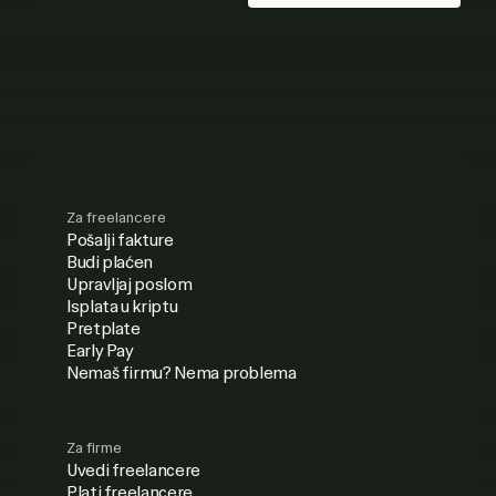
Za freelancere
Pošalji fakture
Budi plaćen
Upravljaj poslom
Isplata u kriptu
Pretplate
Early Pay
Nemaš firmu? Nema problema
Za firme
Uvedi freelancere
Plati freelancere