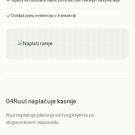
Isplata se oslobađa nakon potvrde, bez čekanja roka plaćanja.
Dobijaš jasnu evidenciju o transakciji.
04
Ruul naplaćuje kasnije
Ruul naplaćuje plaćanje od tvog klijenta po
dogovorenom rasporedu.