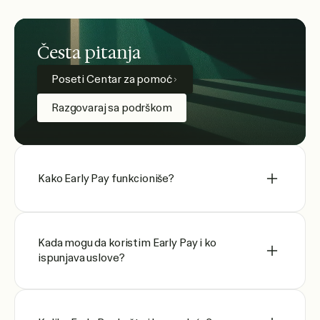
Česta pitanja
Poseti Centar za pomoć
Razgovaraj sa podrškom
Kako Early Pay funkcioniše?
Kada mogu da koristim Early Pay i ko
ispunjava uslove?