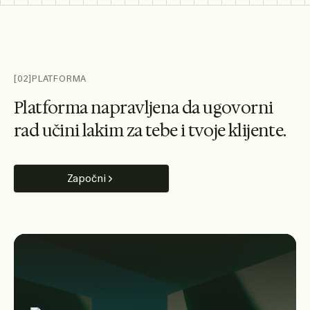
[02]
PLATFORMA
P
l
a
t
f
o
r
m
a
n
a
p
r
a
v
l
j
e
n
a
d
a
u
g
o
v
o
r
n
i
r
a
d
u
č
i
n
i
l
a
k
i
m
z
a
t
e
b
e
i
t
v
o
j
e
k
l
i
j
e
n
t
e
.
Započni