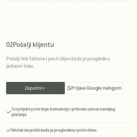
02
Pošalji klijentu
Pošalji link fakture i pusti klijenta da je pregleda u
jednom toku.
Započni
Prijava Google nalogom
Tvoj klijent potvrđuje transakciju i prihvata uslove kasnijeg
plaćanja.
Možeš da pratiš kada je pregledana i potvrđena.