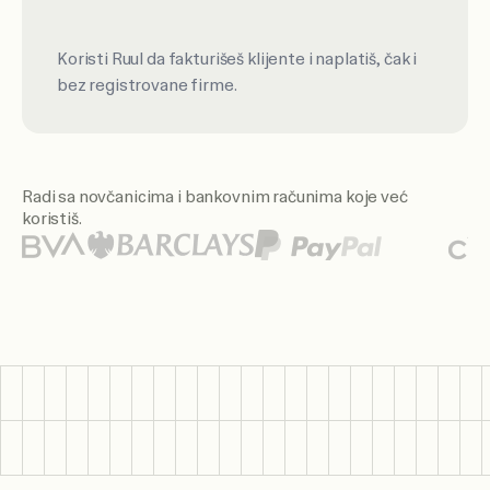
Koristi Ruul da fakturišeš klijente i naplatiš, čak i
bez registrovane firme.
Radi sa novčanicima i bankovnim računima koje već
koristiš.
Istaknuti logotipi novčanika i banaka uključuju Citi, Santan