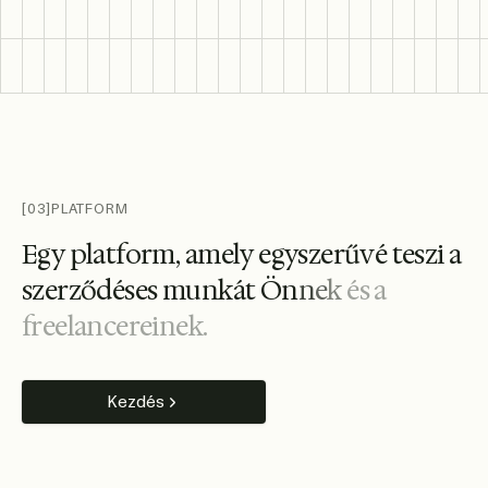
[03]
PLATFORM
E
g
y
p
l
a
t
f
o
r
m
,
a
m
e
l
y
e
g
y
s
z
e
r
ű
v
é
t
e
s
z
i
a
s
z
e
r
z
ő
d
é
s
e
s
m
u
n
k
á
t
Ö
n
n
e
k
é
s
a
f
r
e
e
l
a
n
c
e
r
e
i
n
e
k
.
Kezdés