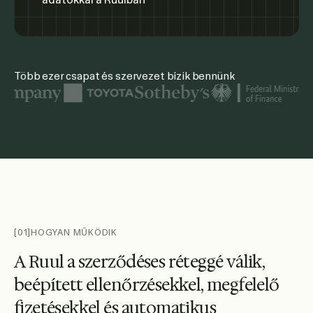
Több ezer csapat és szervezet bízik bennünk
A kiemelt szervezeti logók közé tartozik az Egyesült Nemze
[01]
HOGYAN MŰKÖDIK
A
R
u
u
l
a
s
z
e
r
z
ő
d
é
s
e
s
r
é
t
e
g
g
é
v
á
l
i
k
,
b
e
é
p
í
t
e
t
t
e
l
l
e
n
ő
r
z
é
s
e
k
k
e
l
,
m
e
g
f
e
l
e
l
ő
f
i
z
e
t
é
s
e
k
k
e
l
é
s
a
u
t
o
m
a
t
i
k
u
s