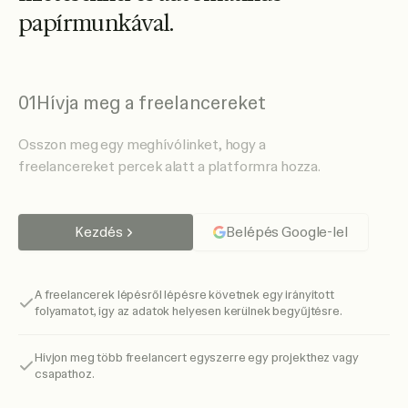
p
a
p
í
r
m
u
n
k
á
v
a
l
.
01
Hívja meg a freelancereket
Osszon meg egy meghívólinket, hogy a
freelancereket percek alatt a platformra hozza.
Kezdés
Belépés Google-lel
A freelancerek lépésről lépésre követnek egy irányított
folyamatot, így az adatok helyesen kerülnek begyűjtésre.
Hívjon meg több freelancert egyszerre egy projekthez vagy
csapathoz.