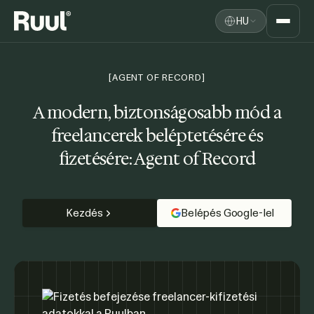
HU
Ruul kezdőlap
Platform
[AGENT OF RECORD]
Árazás
A modern, biztonságosabb mód a
freelancerek beléptetésére és
Források
fizetésére:
Agent of Record
Kezdés
Belépés Google-lel