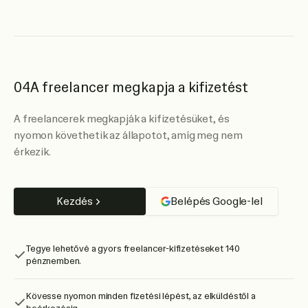
04
A freelancer megkapja a kifizetést
A freelancerek megkapják a kifizetésüket, és
nyomon követhetik az állapotot, amíg meg nem
érkezik.
Kezdés
Belépés Google-lel
Tegye lehetővé a gyors freelancer-kifizetéseket 140
pénznemben.
Kövesse nyomon minden fizetési lépést, az elküldéstől a