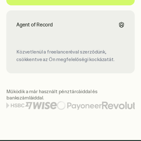
Agent of Record
Közvetlenül a freelanceréval szerződünk,
csökkentve az Ön megfelelőségi kockázatát.
Működik a már használt pénztárcáiddal és
bankszámláiddal.
A kiemelt pénztárca- és banklogók közé tartozik a Citi, a S