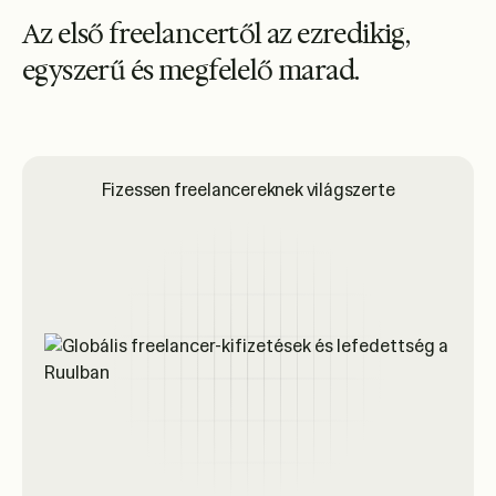
A
z
e
l
s
ő
f
r
e
e
l
a
n
c
e
r
t
ő
l
a
z
e
z
r
e
d
i
k
i
g
,
e
g
y
s
z
e
r
ű
é
s
m
e
g
f
e
l
e
l
ő
m
a
r
a
d
.
Fizessen freelancereknek világszerte