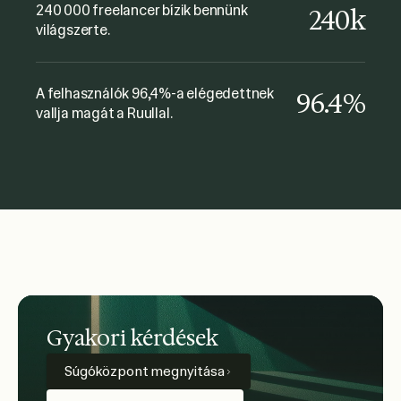
240 000 freelancer bízik bennünk
240k
Mindenképpen ajánlom!
világszerte.
Fabio Minuzzi
The Gate Music
A felhasználók 96,4%-a elégedettnek
96.4%
vallja magát a Ruullal.
Gyakori kérdések
Súgóközpont megnyitása