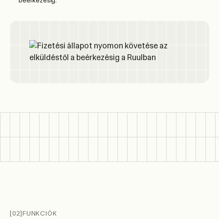
beérkezésig.
[02]
FUNKCIÓK