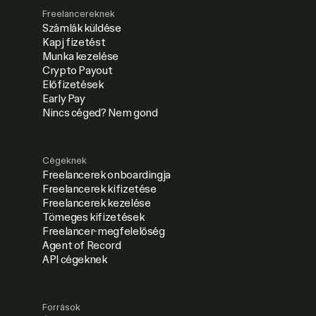
Freelancereknek
Számlák küldése
Kapj fizetést
Munka kezelése
Crypto Payout
Előfizetések
Early Pay
Nincs céged? Nem gond
Cégeknek
Freelancerek onboardingja
Freelancerek kifizetése
Freelancerek kezelése
Tömeges kifizetések
Freelancer-megfelelőség
Agent of Record
API cégeknek
Források