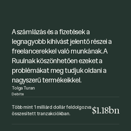
A Ruul lehetővé tette számomra,
A számlázás és a fizetések a
hogy könnyen hozzáférjek a
legnagyobb kihívást jelentő részei a
freelancer-számlákhoz, és
freelancerekkel való munkának. A
hatékonyan kezeljem a fizetéseket.
Ruulnak köszönhetően ezeket a
Nagyon elégedett vagyok azzal is,
problémákat meg tudjuk oldani a
ahogyan a kérdéseimet kezelték.
nagyszerű termékeikkel.
Joanna Dworniczak
Tolga Turan
kyu Collective
Debite
Ez egy nagyon kényelmes módja a
Több mint 1 milliárd dollár feldolgozva
$1.18bn
freelancerek kifizetésének, egyszerű
összesített tranzakciókban.
és problémamentes volt. Nagyszerű
szolgáltatás és támogatás!