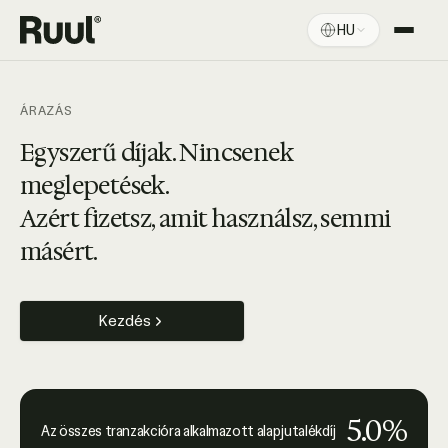
HU
Ruul kezdőlap
Platform
ÁRAZÁS
Árazás
Egyszerű díjak. Nincsenek
meglepetések.
Források
Azért fizetsz, amit használsz, semmi
másért.
Kezdés
5.0%
Az összes tranzakcióra alkalmazott alapjutalékdíj