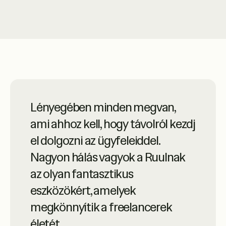
A Ruul a fejlett online
Lényegében minden megvan,
szolgáltatások szinonimája,
ami ahhoz kell, hogy távolról kezdj
magas színvonalú
el dolgozni az ügyfeleiddel.
ügyfélszolgálattal. Nagyon profik
Nagyon hálás vagyok a Ruulnak
– csak ajánlani tudom.
az olyan fantasztikus
Luciano Landaeta
eszközökért, amelyek
Építész
megkönnyítik a freelancerek
életét.