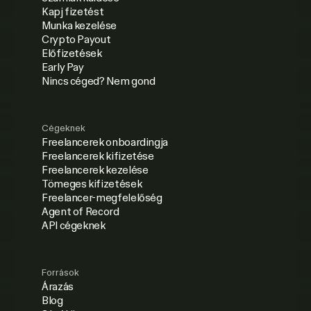
Kapj fizetést
Munka kezelése
Crypto Payout
Előfizetések
Early Pay
Nincs céged? Nem gond
Cégeknek
Freelancerek onboardingja
Freelancerek kifizetése
Freelancerek kezelése
Tömeges kifizetések
Freelancer-megfelelőség
Agent of Record
API cégeknek
Források
Árazás
Blog