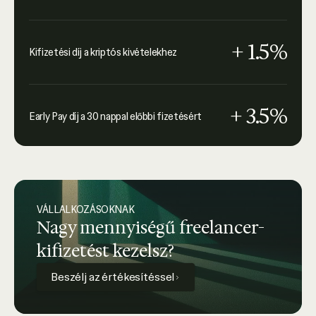
+ 1.5%
Kifizetési díj a kriptós kivételekhez
+ 3.5%
Early Pay díj a 30 nappal előbbi fizetésért
VÁLLALKOZÁSOKNAK
Nagy mennyiségű freelancer-
kifizetést kezelsz?
Beszélj az értékesítéssel