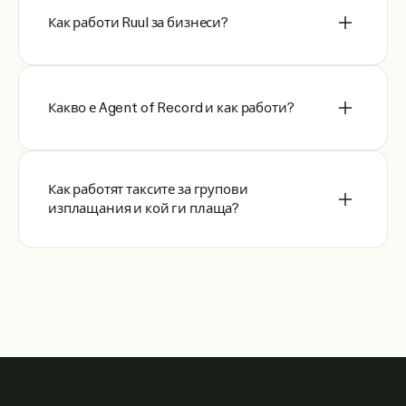
Как работи Ruul за бизнеси?
Какво е Agent of Record и как работи?
Как работят таксите за групови
изплащания и кой ги плаща?