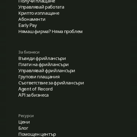
Получи плащане
Управлявай работата
Крипто изплащане
Абонаменти
Early Pay
Нямаш фирма? Няма проблем
За бизнеси
Въведи фрийлансъри
Плати на фрийлансъри
Управлявай фрийлансъри
Групови плащания
Съответствие за фрийлансъри
Agent of Record
API за бизнеса
Ресурси
Цени
Блог
Помощен център