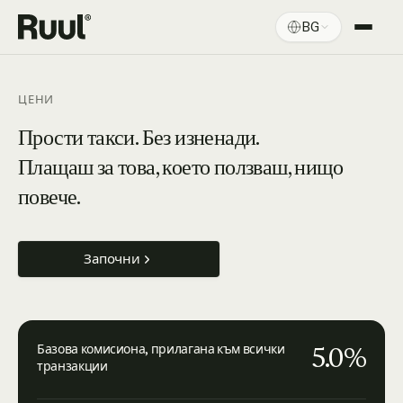
BG
Начална страница на Ruul
Платформа
ЦЕНИ
Цени
Прости такси. Без изненади.
Плащаш за това, което ползваш, нищо
Ресурси
повече.
Започни
5.0%
Базова комисиона, прилагана към всички
транзакции