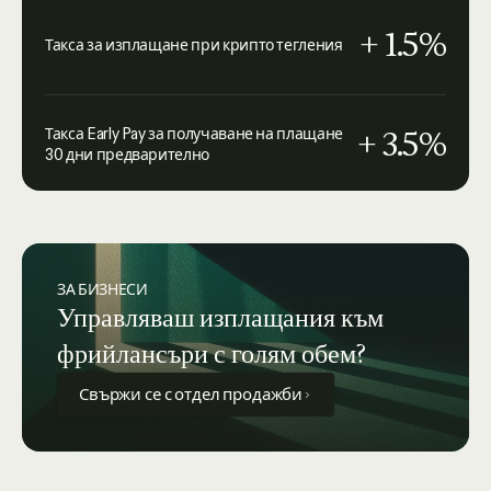
+ 1.5%
Такса за изплащане при крипто тегления
+ 3.5%
Такса Early Pay за получаване на плащане
30 дни предварително
ЗА БИЗНЕСИ
Управляваш изплащания към
фрийлансъри с голям обем?
Свържи се с отдел продажби