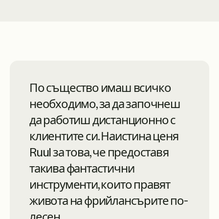
Ruul е синоним на модерни
По същество имаш всичко
онлайн услуги, с връх в
необходимо, за да започнеш
клиентското обслужване на
да работиш дистанционно с
високо ниво. Те са много
клиентите си. Наистина ценя
професионални – горещо
Ruul за това, че предоставя
препоръчвам.
такива фантастични
Luciano Landaeta
инструменти, които правят
Архитект
живота на фрийлансърите по-
лесен.