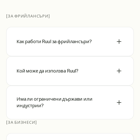
[ЗА ФРИЙЛАНСЪРИ]
Как работи Ruul за фрийлансъри?
Кой може да използва Ruul?
Има ли ограничени държави или
индустрии?
[ЗА БИЗНЕСИ]