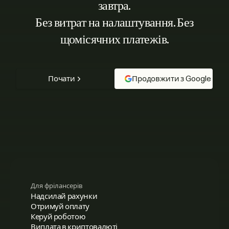
завтра.
Без витрат на налаштування. Без
щомісячних платежів.
Почати
Продовжити з Google
Для фрілансерів
Надсилай рахунки
Отримуй оплату
Керуй роботою
Виплата в криптовалюті