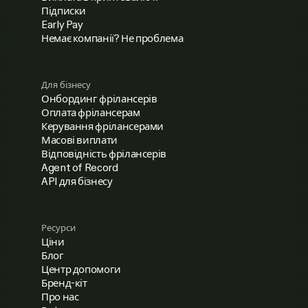
Підписки
Early Pay
Немає компанії? Не проблема
Для бізнесу
Онбординг фрілансерів
Оплата фрілансерам
Керування фрілансерами
Масові виплати
Відповідність фрілансерів
Agent of Record
API для бізнесу
Ресурси
Ціни
Блог
Центр допомоги
Бренд-кіт
Про нас