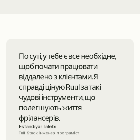
Ruul — синонім передових
По суті, у тебе є все необхідне,
онлайн-сервісів із піком
щоб почати працювати
обслуговування клієнтів
віддалено з клієнтами. Я
високого рівня. Вони дуже
справді ціную Ruul за такі
професійні — настійно
чудові інструменти, що
рекомендую.
полегшують життя
Luciano Landaeta
фрілансерів.
Архітектор
Esfandiyar Talebi
Full-Stack інженер-програміст