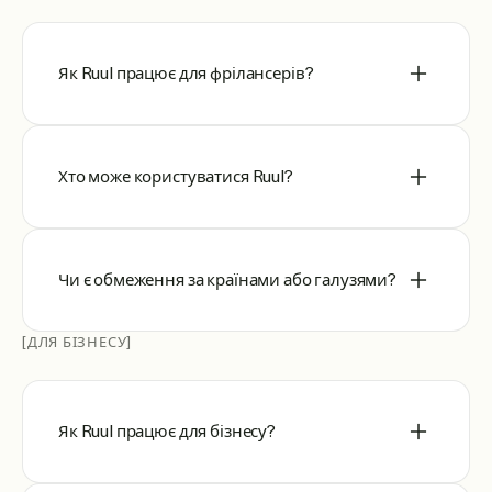
Як Ruul працює для фрілансерів?
Хто може користуватися Ruul?
Чи є обмеження за країнами або галузями?
[ДЛЯ БІЗНЕСУ]
Як Ruul працює для бізнесу?