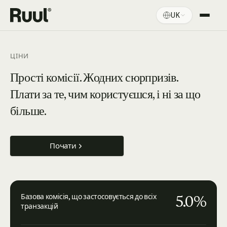
UK
Головна Ruul
Платформа
ЦІНИ
Ціни
Прості комісії. Жодних сюрпризів.
Плати за те, чим користуєшся, і ні за що
Ресурси
більше.
Почати
5.0%
Базова комісія, що застосовується до всіх
транзакцій