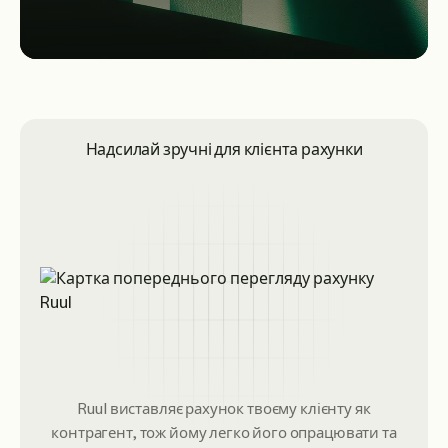
Надсилай зручні для клієнта рахунки
Ruul виставляє рахунок твоєму клієнту як
контрагент, тож йому легко його опрацювати та