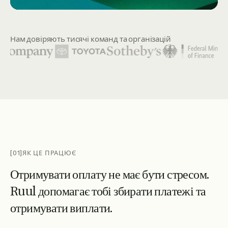
Нам довіряють тисячі команд та організацій
Серед представлених логотипів організацій: United Natio
[01]
ЯК ЦЕ ПРАЦЮЄ
О
т
р
и
м
у
в
а
т
и
о
п
л
а
т
у
н
е
м
а
є
б
у
т
и
с
т
р
е
с
о
м
.
R
u
u
l
д
о
п
о
м
а
г
а
є
т
о
б
і
з
б
и
р
а
т
и
п
л
а
т
е
ж
і
т
а
о
т
р
и
м
у
в
а
т
и
в
и
п
л
а
т
и
.