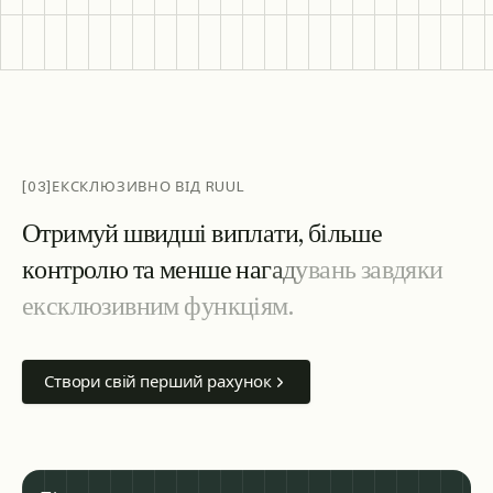
[03]
ЕКСКЛЮЗИВНО ВІД RUUL
О
т
р
и
м
у
й
ш
в
и
д
ш
і
в
и
п
л
а
т
и
,
б
і
л
ь
ш
е
к
о
н
т
р
о
л
ю
т
а
м
е
н
ш
е
н
а
г
а
д
у
в
а
н
ь
з
а
в
д
я
к
и
е
к
с
к
л
ю
з
и
в
н
и
м
ф
у
н
к
ц
і
я
м
.
Створи свій перший рахунок