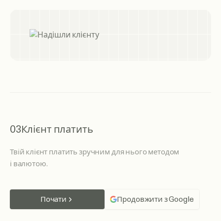
03
Клієнт платить
Твій клієнт платить зручним для нього методом
і валютою.
Почати
Продовжити з Google