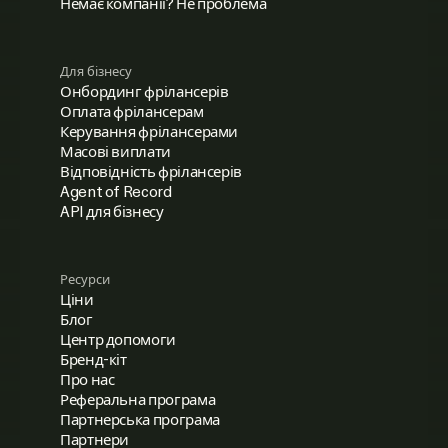
Немає компанії? Не проблема
Для бізнесу
Онбординг фрілансерів
Оплата фрілансерам
Керування фрілансерами
Масові виплати
Відповідність фрілансерів
Agent of Record
API для бізнесу
Ресурси
Ціни
Блог
Центр допомоги
Бренд-кіт
Про нас
Реферальна програма
Партнерська програма
Партнери