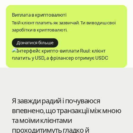
Виплата в криптовалюті
Твій клієнт платить як зазвичай. Ти виводиш свої
заробітки в криптовалюті.
about crypto payouts
Дізнатися більше
Ruul — синонім сучасних онлайн-
Я завжди радий і почуваюся
сервісів із піком клієнтського
впевнено, що транзакції між мною
сервісу високого рівня. Вони дуже
та моїми клієнтами
професійні — наполегливо
проходитимуть гладко й