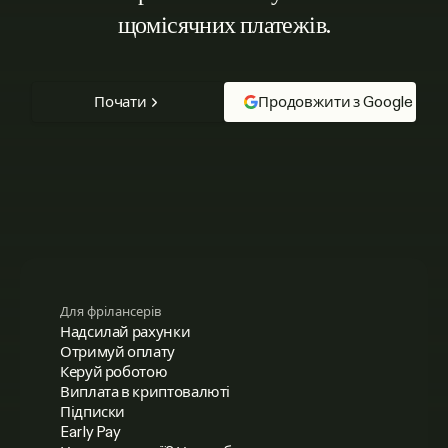
щомісячних платежів.
Почати
Продовжити з Google
Для фрілансерів
Надсилай рахунки
Отримуй оплату
Керуй роботою
Виплата в криптовалюті
Підписки
Early Pay