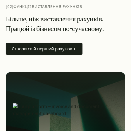
[02]
ФУНКЦІЇ ВИСТАВЛЕННЯ РАХУНКІВ
Б
і
л
ь
ш
е
,
н
і
ж
в
и
с
т
а
в
л
е
н
н
я
р
а
х
у
н
к
і
в
.
П
р
а
ц
ю
й
і
з
б
і
з
н
е
с
о
м
п
о
-
с
у
ч
а
с
н
о
м
у
.
Створи свій перший рахунок