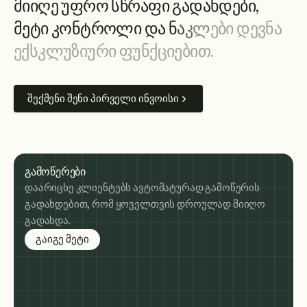
მ
ი
ი
ღ
ე
უ
ფ
რ
ო
ს
წ
რ
ა
ფ
ი
გ
ა
დ
ა
ხ
დ
ე
ბ
ი
,
მ
ე
ტ
ი
კ
ო
ნ
ტ
რ
ო
ლ
ი
დ
ა
ნ
ა
კ
ლ
ე
ბ
ი
დ
ე
ვ
ნ
ა
ე
ქ
ს
კ
ლ
უ
ზ
ი
უ
რ
ი
ფ
უ
ნ
ქ
ც
ი
ე
ბ
ი
თ
.
შექმენი შენი პირველი ინვოისი
გამოწერები
დაარიცხე კლიენტებს ავტომატურად გამოწერის
გადახდებით, რომ ყოველთვის დროულად მიიღო
გადახდა.
about subscription billing
გაიგე მეტი