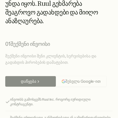
უ
ნ
დ
ა
ი
ყ
ო
ს
.
R
u
u
l
გ
ე
ხ
მ
ა
რ
ე
ბ
ა
შ
ე
ა
გ
რ
ო
ვ
ო
გ
ა
დ
ა
ხ
დ
ე
ბ
ი
დ
ა
მ
ი
ი
ღ
ო
ა
ნ
ა
ზ
ღ
ა
უ
რ
ე
ბ
ა
.
01
შექმენი ინვოისი
შექმენი ინვოისი შენი კლიენტის, სერვისებისა და
გადახდის პირობების დამატებით.
დაწყება
შესვლა Google-ით
ინვოისს გამოსცემს Ruul Inc. როგორც იურიდიული
კონტრაგენტი.
შექმენი ერთჯერადი, განმეორებადი ან გამოწერით ინვოისები