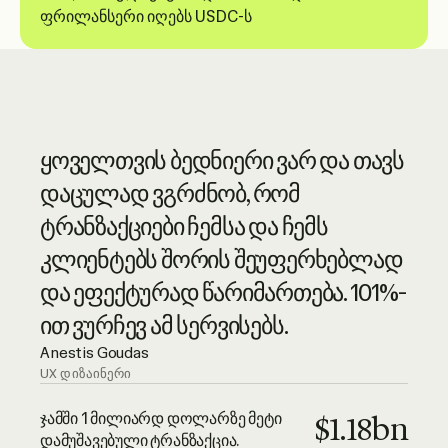
Ruul მოწინავე ონლაინ სერვისების
ყოველთვის ბედნიერი ვარ და თავს
ერთადერთი, რისი თქმაც ამ ეტაპზე
სინონიმია, მაღალი დონის
დაცულად ვგრძნობ, რომ
შემიძლია, ის არის, რომ Ruul
მომხმარებელთა მომსახურების
ტრანზაქციები ჩემსა და ჩემს
სანდოა და მათი სერვისები
ნამდვილი მწვერვალით. ისინი
კლიენტებს შორის შეუფერხებლად
გამორჩეულია. განაგრძეთ კარგი
ძალიან პროფესიონალები არიან
და ეფექტურად წარიმართება. 101%-
საქმე, ბიჭებო! გმადლობთ!
— უაღრესად რეკომენდებული.
ით ვურჩევ ამ სერვისებს.
Adrian Lazea
QA ინჟინერი
Luciano Landaeta
Anestis Goudas
არქიტექტორი
UX დიზაინერი
ჯამში 1 მილიარდ დოლარზე მეტი
$1.18bn
დამუშავებული ტრანზაქცია.