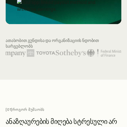
ათასობით გუნდისა და ორგანიზაციის ნდობით
სარგებლობს
წარმოდგენილი ორგანიზაციების ლოგოები მოიცავს United Na
[01]
ᲠᲝᲒᲝᲠ ᲛᲣᲨᲐᲝᲑᲡ
ა
ნ
ა
ზ
ღ
ა
უ
რ
ე
ბ
ი
ს
მ
ი
ღ
ე
ბ
ა
ს
ტ
რ
ე
ს
უ
ლ
ი
ა
რ