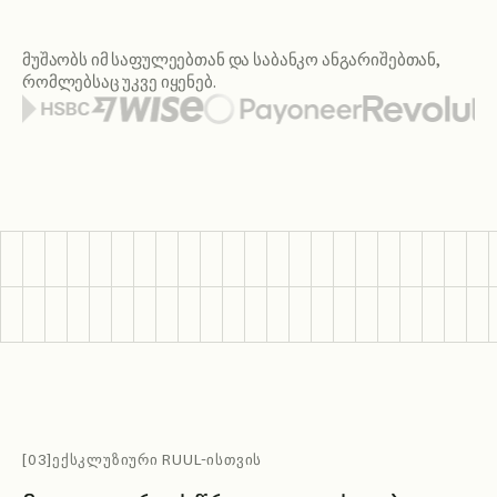
მუშაობს იმ საფულეებთან და საბანკო ანგარიშებთან,
რომლებსაც უკვე იყენებ.
წარმოდგენილი საფულეებისა და ბანკების ლოგოები მოიცავს C
[03]
ᲔᲥᲡᲙᲚᲣᲖᲘᲣᲠᲘ RUUL-ᲘᲡᲗᲕᲘᲡ