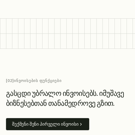
[02]
ᲘᲜᲕᲝᲘᲡᲔᲑᲘᲡ ᲤᲣᲜᲥᲪᲘᲔᲑᲘ
გ
ა
ს
ც
დ
ი
უ
ბ
რ
ა
ლ
ო
ი
ნ
ვ
ო
ი
ს
ე
ბ
ს
.
ი
მ
უ
შ
ა
ვ
ე
ბ
ი
ზ
ნ
ე
ს
ე
ბ
თ
ა
ნ
თ
ა
ნ
ა
მ
ე
დ
რ
ო
ვ
ე
გ
ზ
ი
თ
.
შექმენი შენი პირველი ინვოისი