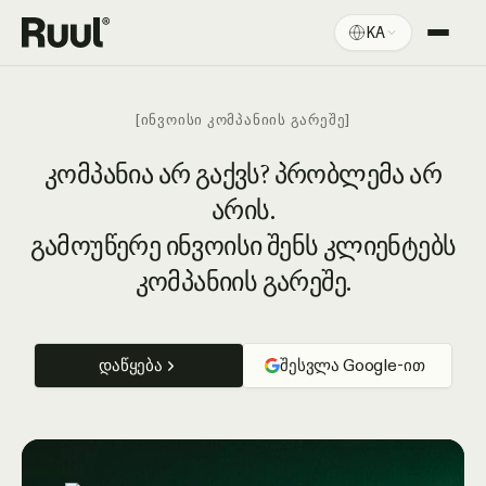
KA
Ruul-ის მთავარი
პლატფორმა
[ᲘᲜᲕᲝᲘᲡᲘ ᲙᲝᲛᲞᲐᲜᲘᲘᲡ ᲒᲐᲠᲔᲨᲔ]
ფასები
კომპანია არ გაქვს? პრობლემა არ
არის.
რესურსები
გამოუწერე ინვოისი შენს კლიენტებს
კომპანიის გარეშე.
დაწყება
შესვლა Google-ით