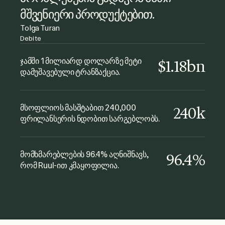
იმით, თუ როგორ განიხილებოდა
მშვენიერი პროდუქტებით.
ჩემი მოთხოვნები.
Tolga Turan
Debite
Joanna Dworniczak
ეს ფრილანსერების გადახდის
kyu Collective
ჯამში 1 მილიარდ დოლარზე მეტი
$1.18bn
ძალიან მოსახერხებელი გზაა, ის
დამუშავებული ტრანზაქცია.
მარტივი და გაურთულებელი იყო.
შესანიშნავი სერვისი და
მსოფლიოს მასშტაბით 240,000
240k
მხარდაჭერა! აუცილებლად
ფრილანსერის ნდობით სარგებლობს.
ვურჩევ!
Fabio Minuzzi
მომხმარებლების 96.4% აღნიშნავს,
96.4%
The Gate Music
რომ Ruul-ით კმაყოფილია.