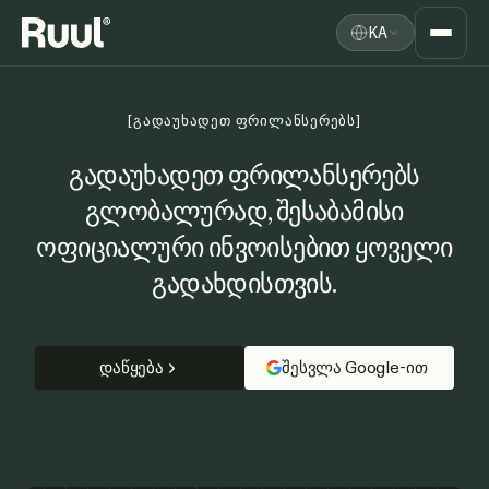
KA
Ruul-ის მთავარი
პლატფორმა
[ᲒᲐᲓᲐᲣᲮᲐᲓᲔᲗ ᲤᲠᲘᲚᲐᲜᲡᲔᲠᲔᲑᲡ]
ფასები
გადაუხადეთ ფრილანსერებს
გლობალურად,
შესაბამისი
რესურსები
ოფიციალური ინვოისებით ყოველი
გადახდისთვის.
დაწყება
შესვლა Google-ით