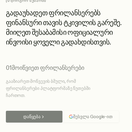
[01]
ᲠᲝᲒᲝᲠ ᲛᲣᲨᲐᲝᲑᲡ
გ
ა
დ
ა
უ
ხ
ა
დ
ე
თ
ფ
რ
ი
ლ
ა
ნ
ს
ე
რ
ე
ბ
ს
ფ
ი
ნ
ა
ნ
ს
უ
რ
ი
თ
ა
ვ
ი
ს
ტ
კ
ი
ვ
ი
ლ
ი
ს
გ
ა
რ
ე
შ
ე
.
მ
ი
ი
ღ
ე
თ
შ
ე
ს
ა
ბ
ა
მ
ი
ს
ი
ო
ფ
ი
ც
ი
ა
ლ
უ
რ
ი
ი
ნ
ვ
ო
ი
ს
ი
ყ
ო
ვ
ე
ლ
ი
გ
ა
დ
ა
ხ
დ
ი
ს
თ
ვ
ი
ს
.
01
მოიწვიეთ ფრილანსერები
გააზიარეთ მოწვევის ბმული, რომ
ფრილანსერები პლატფორმაზე წუთებში
ჩართოთ.
დაწყება
შესვლა Google-ით