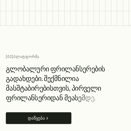
[02]
ᲞᲚᲐᲢᲤᲝᲠᲛᲐ
გ
ლ
ო
ბ
ა
ლ
უ
რ
ი
ფ
რ
ი
ლ
ა
ნ
ს
ე
რ
ე
ბ
ი
ს
გ
ა
დ
ა
ხ
დ
ე
ბ
ი
.
შ
ე
ქ
მ
ნ
ი
ლ
ი
ა
მ
ა
ს
შ
ტ
ა
ბ
ი
რ
ე
ბ
ი
ს
თ
ვ
ი
ს
,
პ
ი
რ
ვ
ე
ლ
ი
ფ
რ
ი
ლ
ა
ნ
ს
ე
რ
ი
დ
ა
ნ
მ
ე
ა
ს
ე
მ
დ
ე
.
დაწყება