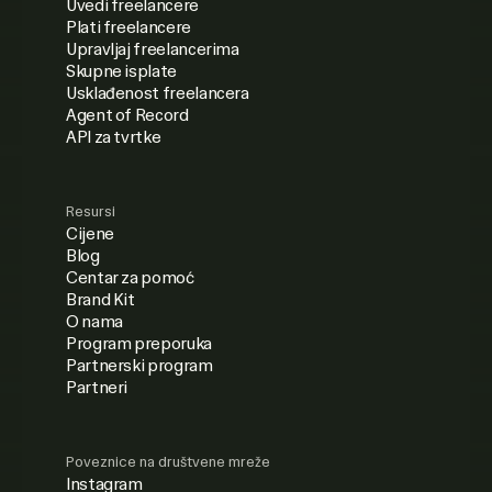
Uvedi freelancere
Plati freelancere
Upravljaj freelancerima
Skupne isplate
Usklađenost freelancera
Agent of Record
API za tvrtke
Resursi
Cijene
Blog
Centar za pomoć
Brand Kit
O nama
Program preporuka
Partnerski program
Partneri
Poveznice na društvene mreže
Instagram