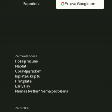
Započni
Prijava Googleom
Za freelancere
Pošalji račune
Naplati
Upravljaj radom
Isplata u kriptu
Pretplate
Early Pay
Nemaš tvrtku? Nema problema
Za tvrtke