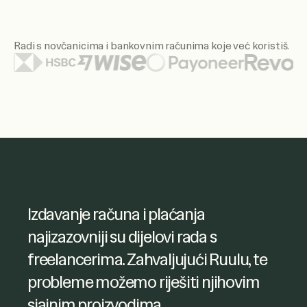
Radi s novčanicima i bankovnim računima koje već koristiš.
Istaknuti logotipi novčanika i banaka uključuju Citi, Santan
Ruul mi je omogućio jednostavan
Izdavanje računa i plaćanja
pristup računima freelancera i
najizazovniji su dijelovi rada s
učinkovito upravljanje plaćanjima.
freelancerima. Zahvaljujući Ruulu, te
Također sam vrlo zadovoljna načinom
probleme možemo riješiti njihovim
na koji su moji upiti riješeni.
sjajnim proizvodima.