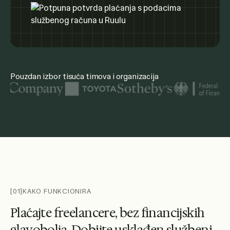
Pouzdan izbor tisuća timova i organizacija
Istaknuti logotipi organizacija uključuju Ujedinjene narode
[01]
KAKO FUNKCIONIRA
P
l
a
ć
a
j
t
e
f
r
e
e
l
a
n
c
e
r
e
,
b
e
z
f
i
n
a
n
c
i
j
s
k
i
h