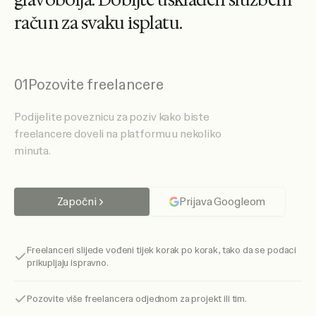
g
l
a
v
o
b
o
l
j
a
.
D
o
b
i
j
t
e
u
s
k
l
a
đ
e
n
s
l
u
ž
b
e
n
i
r
a
č
u
n
z
a
s
v
a
k
u
i
s
p
l
a
t
u
.
01
Pozovite freelancere
Podijelite poveznicu za poziv kako biste
freelancere doveli na platformu u nekoliko
minuta.
Započni
Prijava Googleom
Freelanceri slijede vođeni tijek korak po korak, tako da se podaci
prikupljaju ispravno.
Pozovite više freelancera odjednom za projekt ili tim.