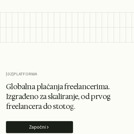
[02]
PLATFORMA
G
l
o
b
a
l
n
a
p
l
a
ć
a
n
j
a
f
r
e
e
l
a
n
c
e
r
i
m
a
.
I
z
g
r
a
đ
e
n
o
z
a
s
k
a
l
i
r
a
n
j
e
,
o
d
p
r
v
o
g
f
r
e
e
l
a
n
c
e
r
a
d
o
s
t
o
t
o
g
.
Započni