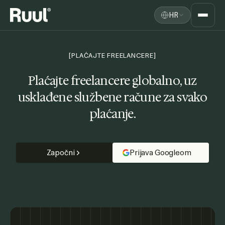
HR
Ruul početna
Platforma
[PLAĆAJTE FREELANCERE]
Cijene
Plaćajte freelancere globalno,
uz
usklađene službene račune za svako
Resursi
plaćanje.
Započni
Prijava Googleom