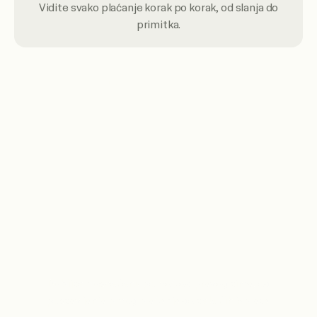
Vidite svako plaćanje korak po korak, od slanja do
primitka.
Dobijte pravu podršku
Dobijte posvećenu pomoć od pravog tima, od
postavljanja prvog plaćanja do tekućih isplata.