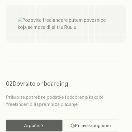
02
Dovršite onboarding
Prikupite potrebne podatke i odobrenja kako bi
freelanceri bili spremni za plaćanje.
Započni
Prijava Googleom