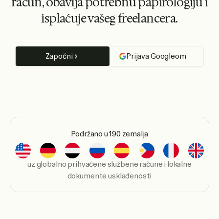
račun, obavlja potrebnu papirologiju i
isplaćuje vašeg freelancera.
Započni
Prijava Googleom
Podržano u 190 zemalja
uz globalno prihvaćene službene račune i lokalne
dokumente usklađenosti