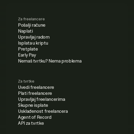
Za freelancere
Pošalji račune
Naplati
Upravljaj radom
Isplata u kriptu
Pretplate
Early Pay
Nemaš tvrtku? Nema problema
Za tvrtke
Uvedi freelancere
Plati freelancere
Upravljaj freelancerima
Skupne isplate
Usklađenost freelancera
Agent of Record
API za tvrtke