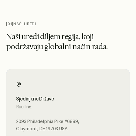
[01]
NAŠI UREDI
N
a
š
i
u
r
e
d
i
d
i
l
j
e
m
r
e
g
i
j
a
,
k
o
j
i
p
o
d
r
ž
a
v
a
j
u
g
l
o
b
a
l
n
i
n
a
č
i
n
r
a
d
a
.
Sjedinjene Države
Ruul Inc.
2093 Philadelphia Pike #6889,
Claymont, DE 19703 USA