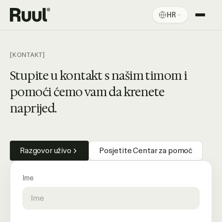
HR
Ruul početna
Platforma
[KONTAKT]
Cijene
Stupite u kontakt s našim timom i
pomoći ćemo vam da krenete
Resursi
naprijed.
Razgovor uživo
Posjetite Centar za pomoć
Ime