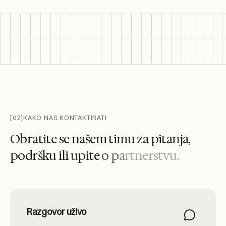
[02]
KAKO NAS KONTAKTIRATI
O
b
r
a
t
i
t
e
s
e
n
a
š
e
m
t
i
m
u
z
a
p
i
t
a
n
j
a
,
p
o
d
r
š
k
u
i
l
i
u
p
i
t
e
o
p
a
r
t
n
e
r
s
t
v
u
.
Razgovor uživo