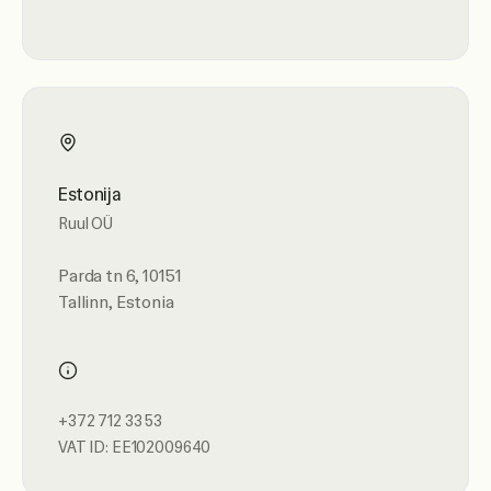
Estonija
Ruul OÜ
Parda tn 6, 10151
Tallinn, Estonia
+372 712 33 53
VAT ID: EE102009640