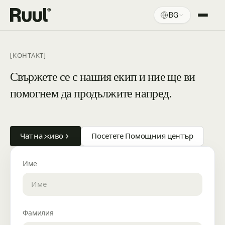
BG
Начална страница на Ruul
Платформа
[КОНТАКТ]
Цени
Свържете се с нашия екип и ние ще ви
помогнем да продължите напред.
Ресурси
Чат на живо
Посетете Помощния център
Име
Фамилия