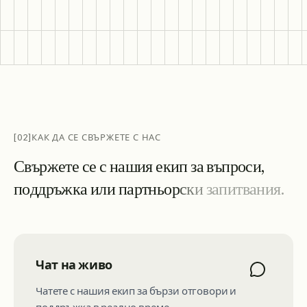
[02]
КАК ДА СЕ СВЪРЖЕТЕ С НАС
С
в
ъ
р
ж
е
т
е
с
е
с
н
а
ш
и
я
е
к
и
п
з
а
в
ъ
п
р
о
с
и
,
п
о
д
д
р
ъ
ж
к
а
и
л
и
п
а
р
т
н
ь
о
р
с
к
и
з
а
п
и
т
в
а
н
и
я
.
Чат на живо
Чатете с нашия екип за бързи отговори и