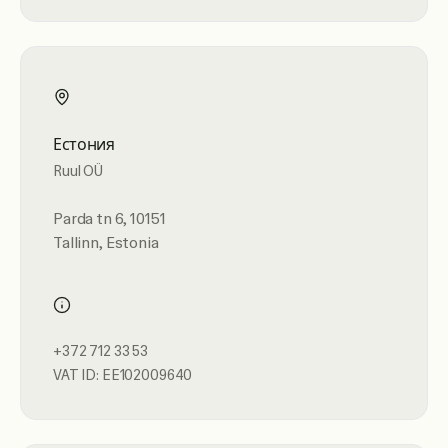
Естония
Ruul OÜ
Parda tn 6, 10151
Tallinn, Estonia
+372 712 33 53
VAT ID: EE102009640