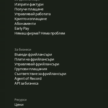
Изпрати фактури
Получи плащане
Управлявай работата
Крипто изплащане
Абонаменти
Early Pay
Нямаш фирма? Няма проблем
За бизнеси
Въведи фрийлансъри
Плати на фрийлансъри
Управлявай фрийлансъри
Групови плащания
Съответствие за фрийлансъри
Agent of Record
API за бизнеса
Ресурси
Цени