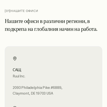
[01]
НАШИТЕ ОФИСИ
Н
а
ш
и
т
е
о
ф
и
с
и
в
р
а
з
л
и
ч
н
и
р
е
г
и
о
н
и
,
в
п
о
д
к
р
е
п
а
н
а
г
л
о
б
а
л
н
и
я
н
а
ч
и
н
н
а
р
а
б
о
т
а
.
САЩ
Ruul Inc.
2093 Philadelphia Pike #6889,
Claymont, DE 19703 USA