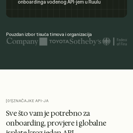
Pouzdan izbor tisuća timova i organizacija
Istaknuti logotipi organizacija uključuju Ujedinjene narode
[01]
ZNAČAJKE API-JA
S
v
e
š
t
o
v
a
m
j
e
p
o
t
r
e
b
n
o
z
a
o
n
b
o
a
r
d
i
n
g
,
p
r
o
v
j
e
r
e
i
g
l
o
b
a
l
n
e