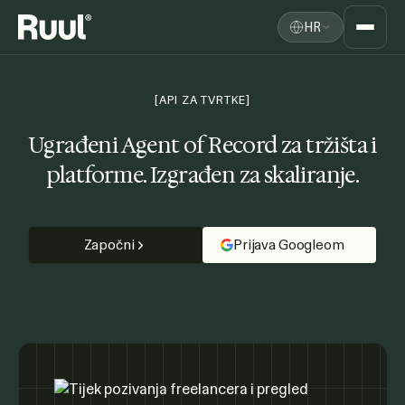
HR
Ruul početna
Platforma
[API ZA TVRTKE]
Cijene
Ugrađeni Agent of Record za tržišta i
platforme. Izgrađen za skaliranje.
Resursi
Započni
Prijava Googleom