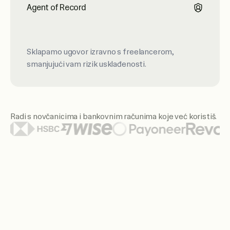
Agent of Record
Sklapamo ugovor izravno s freelancerom,
smanjujući vam rizik usklađenosti.
Radi s novčanicima i bankovnim računima koje već koristiš.
Istaknuti logotipi novčanika i banaka uključuju Citi, Santan