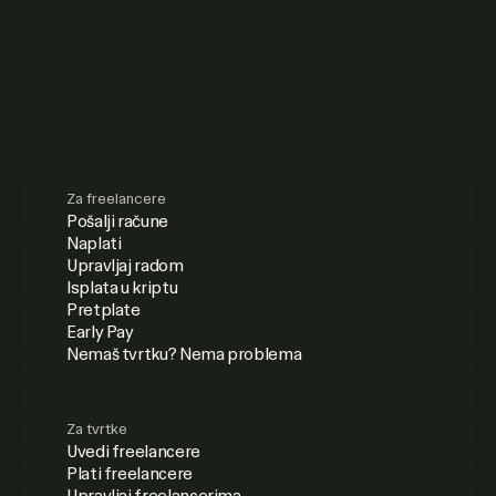
Za freelancere
Pošalji račune
Naplati
Upravljaj radom
Isplata u kriptu
Pretplate
Early Pay
Nemaš tvrtku? Nema problema
Za tvrtke
Uvedi freelancere
Plati freelancere
Upravljaj freelancerima