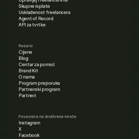
Skupne isplate
Usklađenost freelancera
Agent of Record
API za tvrtke
Resursi
Cijene
Blog
Centar za pomoć
Brand Kit
O nama
Program preporuka
Partnerski program
Partneri
Poveznice na društvene mreže
Instagram
X
Facebook