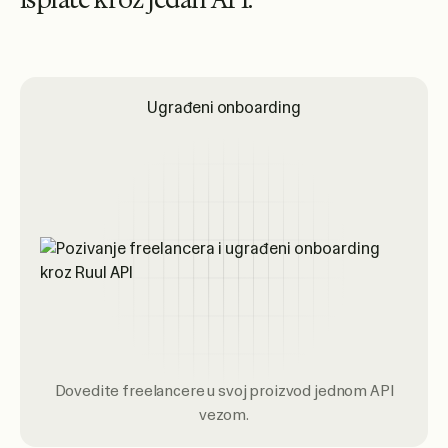
i
s
p
l
a
t
e
k
r
o
z
j
e
d
a
n
A
P
I
.
Ugrađeni onboarding
Dovedite freelancere u svoj proizvod jednom API
vezom.