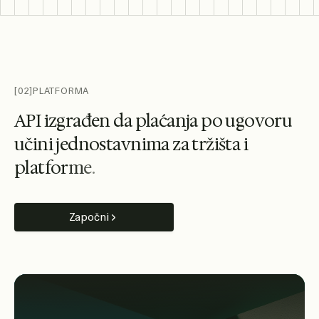
[02]
PLATFORMA
A
P
I
i
z
g
r
a
đ
e
n
d
a
p
l
a
ć
a
n
j
a
p
o
u
g
o
v
o
r
u
u
č
i
n
i
j
e
d
n
o
s
t
a
v
n
i
m
a
z
a
t
r
ž
i
š
t
a
i
p
l
a
t
f
o
r
m
e
.
Započni