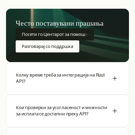
Често поставувани прашања
Посети го Центарот за помош
Разговарај со поддршка
Колку време треба за интеграција на Ruul
API?
Кои проверки за усогласеност и можности
за исплата се достапни преку API?