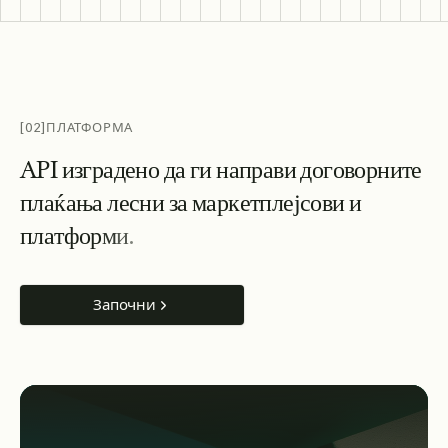
[02]
ПЛАТФОРМА
A
P
I
и
з
г
р
а
д
е
н
о
д
а
г
и
н
а
п
р
а
в
и
д
о
г
о
в
о
р
н
и
т
е
п
л
а
ќ
а
њ
а
л
е
с
н
и
з
а
м
а
р
к
е
т
п
л
е
ј
с
о
в
и
и
п
л
а
т
ф
о
р
м
и
.
Започни