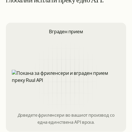
г
л
о
б
а
л
н
и
и
с
п
л
а
т
и
п
р
е
к
у
е
д
н
о
A
P
I
.
Вграден прием
Доведете фриленсери во вашиот производ со
една единствена API врска.