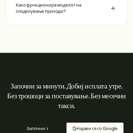
Како функционира моделот на
споделување приходи?
Започни за минути. Добиј исплата утре.
Без трошоци за поставување. Без месечни
такси.
Започни
Најави се со Google