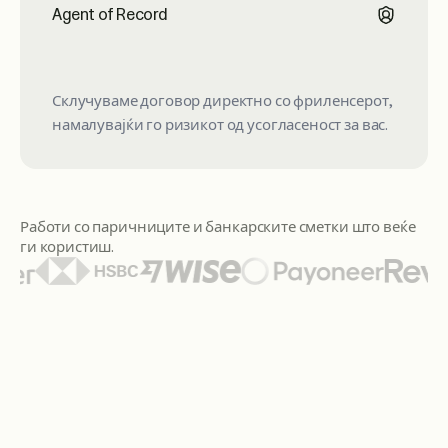
Agent of Record
Склучуваме договор директно со фриленсерот,
намалувајќи го ризикот од усогласеност за вас.
Работи со паричниците и банкарските сметки што веќе
ги користиш.
Меѓу истакнатите логоа на паричници и банки се Citi, San