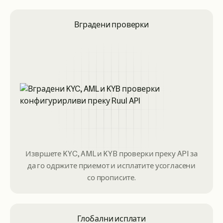
Вградени проверки
Извршете KYC, AML и KYB проверки преку API за
да го одржите приемот и исплатите усогласени
со прописите.
Глобални исплати