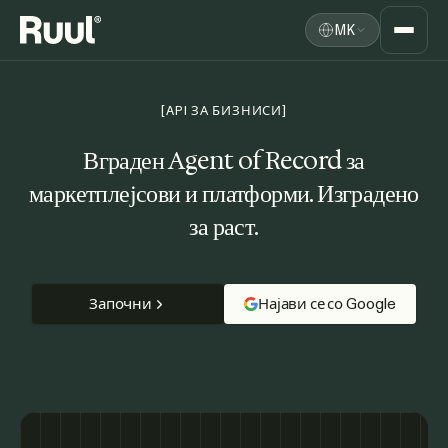
MK
Ruul дома
Платформа
[API ЗА БИЗНИСИ]
Цени
Вграден Agent of Record за
маркетплејсови и платформи. Изградено
Ресурси
за раст.
Започни
Најави се со Google