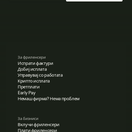
За фриленсери
Испрати фактури
Добиј исплата
Управувај со работата
Крипто исплата
Претплати
Early Pay
Немаш фирма? Нема проблем
За бизниси
Вклучи фриленсери
Плати фриленсери