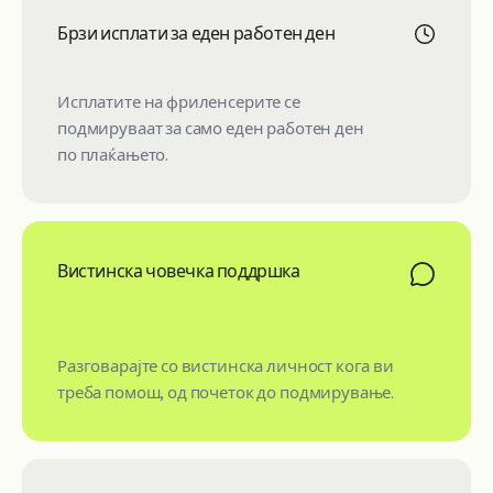
Брзи исплати за еден работен ден
Исплатите на фриленсерите се
подмируваат за само еден работен ден
по плаќањето.
Вистинска човечка поддршка
Разговарајте со вистинска личност кога ви
треба помош, од почеток до подмирување.