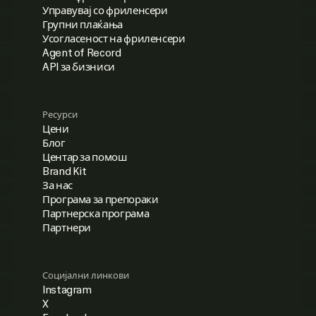
Управувај со фриленсери
Групни плаќања
Усогласеност на фриленсери
Agent of Record
API за бизниси
Ресурси
Цени
Блог
Центар за помош
Brand Kit
За нас
Програма за препораки
Партнерска програма
Партнери
Социјални линкови
Instagram
X