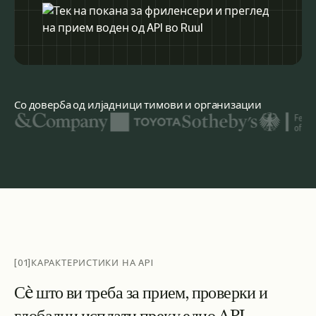
Со доверба од илјадници тимови и организации
Меѓу истакнатите логоа на организации се United Nations
[01]
КАРАКТЕРИСТИКИ НА API
С
è
ш
т
о
в
и
т
р
е
б
а
з
а
п
р
и
е
м
,
п
р
о
в
е
р
к
и
и