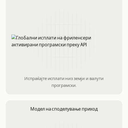
Испраќајте исплати низ земји и валути
програмски.
Модел на споделување приход