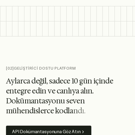
[02]
GELİŞTİRİCİ DOSTU PLATFORM
A
y
l
a
r
c
a
d
e
ğ
i
l
,
s
a
d
e
c
e
1
0
g
ü
n
i
ç
i
n
d
e
e
n
t
e
g
r
e
e
d
i
n
v
e
c
a
n
l
ı
y
a
a
l
ı
n
.
D
o
k
ü
m
a
n
t
a
s
y
o
n
u
s
e
v
e
n
m
ü
h
e
n
d
i
s
l
e
r
c
e
k
o
d
l
a
n
d
ı
.
API Dokümantasyonuna Göz Atın