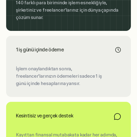
140 farklı para biriminde işlem esnekliğiyle,
şirketiniz ve freelancer'larınız için dünya çapında
çözüm sunar.
1 iş günü içinde ödeme
İşlem onaylandıktan sonra,
freelancer'larınızın ödemeleri sadece 1 iş
günü içinde hesaplarına yansır.
Kesintisiz ve gerçek destek
Kayıttan finansal mutabakata kadar her adımda,