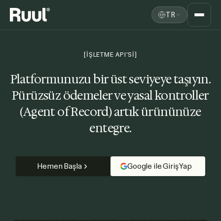
TR
Ruul Ana Sayfasına Dön
Platform
[İŞLETME API'Sİ]
Fiyatlandırma
Platformunuzu bir üst seviyeye taşıyın.
Pürüzsüz ödemeler ve yasal kontroller
Kaynaklar
(Agent of Record) artık ürününüze
entegre.
Hemen Başla
Google ile Giriş Yap