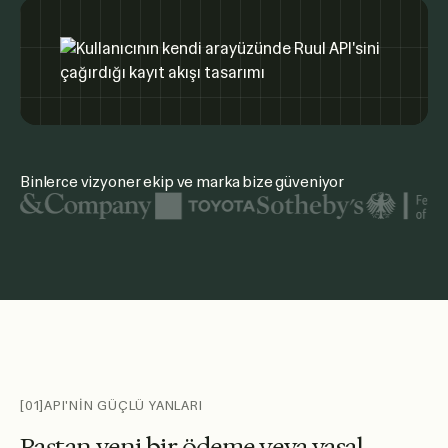
Binlerce vizyoner ekip ve marka bize güveniyor
Öne çıkan kuruluşlar arasında United Nations, McKinsey, Toy
[01]
API'NİN GÜÇLÜ YANLARI