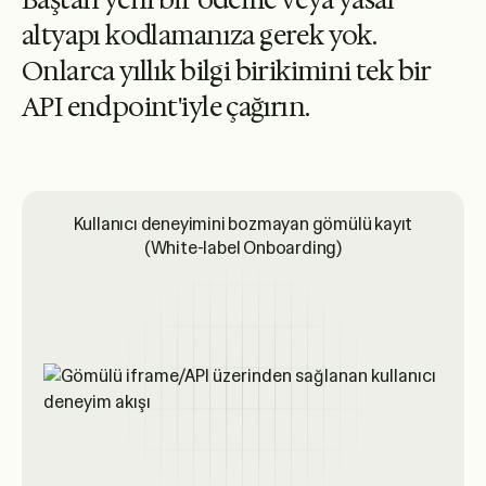
B
a
ş
t
a
n
y
e
n
i
b
i
r
ö
d
e
m
e
v
e
y
a
y
a
s
a
l
a
l
t
y
a
p
ı
k
o
d
l
a
m
a
n
ı
z
a
g
e
r
e
k
y
o
k
.
O
n
l
a
r
c
a
y
ı
l
l
ı
k
b
i
l
g
i
b
i
r
i
k
i
m
i
n
i
t
e
k
b
i
r
A
P
I
e
n
d
p
o
i
n
t
'
i
y
l
e
ç
a
ğ
ı
r
ı
n
.
Kullanıcı deneyimini bozmayan gömülü kayıt
(White-label Onboarding)