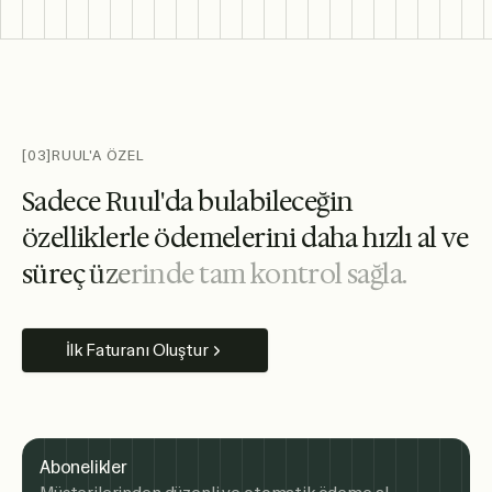
[03]
RUUL'A ÖZEL
S
a
d
e
c
e
R
u
u
l
'
d
a
b
u
l
a
b
i
l
e
c
e
ğ
i
n
ö
z
e
l
l
i
k
l
e
r
l
e
ö
d
e
m
e
l
e
r
i
n
i
d
a
h
a
h
ı
z
l
ı
a
l
v
e
s
ü
r
e
ç
ü
z
e
r
i
n
d
e
t
a
m
k
o
n
t
r
o
l
s
a
ğ
l
a
.
İlk Faturanı Oluştur
Abonelikler