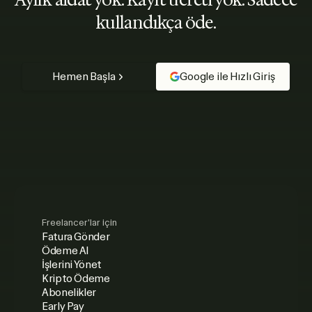
Aylık aidat yok. Kayıt ücreti yok. Sadece
kullandıkça öde.
Hemen Başla
Google ile Hızlı Giriş
Freelancer'lar için
Fatura Gönder
Ödeme Al
İşlerini Yönet
Kripto Ödeme
Abonelikler
Early Pay