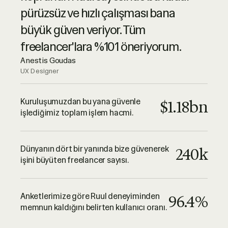
desteğinin adı. Gerçek profesyoneller;
pürüzsüz ve hızlı çalışması bana
gönül rahatlığıyla tavsiye ederim.
büyük güven veriyor. Tüm
Luciano Landaeta
freelancer'lara %101 öneriyorum.
Architect
Anestis Goudas
UX Designer
Açıkçası tek söyleyebileceğim şey
Ruul'un son derece güvenilir olduğu
Kuruluşumuzdan bu yana güvenle
$1.18bn
işlediğimiz toplam işlem hacmi.
ve sundukları altyapının olağanüstü
çalıştığı. Harika iş çıkarıyorsunuz
çocuklar, teşekkürler!
Dünyanın dört bir yanında bize güvenerek
240k
işini büyüten freelancer sayısı.
Adrian Lazea
QA Engineer
Anketlerimize göre Ruul deneyiminden
96.4%
memnun kaldığını belirten kullanıcı oranı.