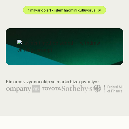
1 milyar dolarlık işlem hacmini kutluyoruz! 🎉
Binlerce vizyoner ekip ve marka bize güveniyor
Öne çıkan kuruluşlar arasında United Nations, McKinsey, Toy