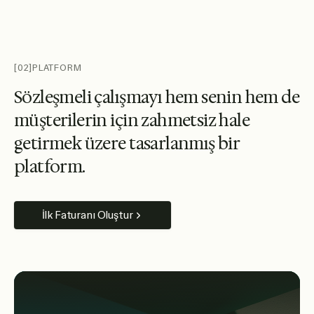
[02]
PLATFORM
S
ö
z
l
e
ş
m
e
l
i
ç
a
l
ı
ş
m
a
y
ı
h
e
m
s
e
n
i
n
h
e
m
d
e
m
ü
ş
t
e
r
i
l
e
r
i
n
i
ç
i
n
z
a
h
m
e
t
s
i
z
h
a
l
e
g
e
t
i
r
m
e
k
ü
z
e
r
e
t
a
s
a
r
l
a
n
m
ı
ş
b
i
r
p
l
a
t
f
o
r
m
.
İlk Faturanı Oluştur