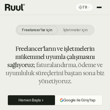
TR
Ruul Ana Sayfasına Dön
Platform
Freelancer'lar için
İşletmeler için
Fiyatlandırma
Freelancer'ların ve işletmelerin
Kaynaklar
mükemmel uyumla çalışmasını
sağlıyoruz;
faturalandırma, ödeme ve
uyumluluk süreçlerini baştan sona biz
yönetiyoruz.
Hemen Başla
Google ile Giriş Yap