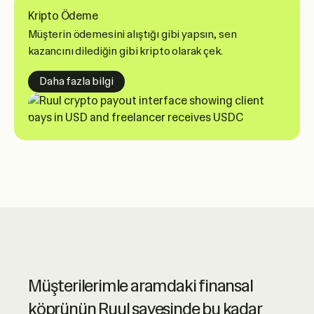
Kripto Ödeme
Müşterin ödemesini alıştığı gibi yapsın, sen
kazancını dilediğin gibi kripto olarak çek.
about crypto payouts
Daha fazla bilgi
Ruul benim için üst düzey online
Müşterilerimle aramdaki finansal
finansal hizmetin ve harika müşteri
köprünün Ruul sayesinde bu kadar