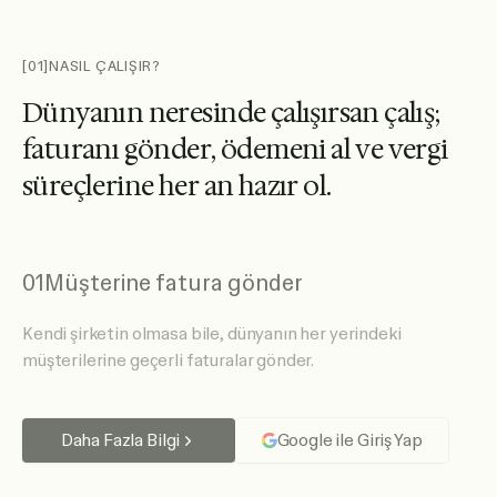
[01]
NASIL ÇALIŞIR?
D
ü
n
y
a
n
ı
n
n
e
r
e
s
i
n
d
e
ç
a
l
ı
ş
ı
r
s
a
n
ç
a
l
ı
ş
;
f
a
t
u
r
a
n
ı
g
ö
n
d
e
r
,
ö
d
e
m
e
n
i
a
l
v
e
v
e
r
g
i
s
ü
r
e
ç
l
e
r
i
n
e
h
e
r
a
n
h
a
z
ı
r
o
l
.
01
Müşterine fatura gönder
Kendi şirketin olmasa bile, dünyanın her yerindeki
müşterilerine geçerli faturalar gönder.
Daha Fazla Bilgi
Google ile Giriş Yap