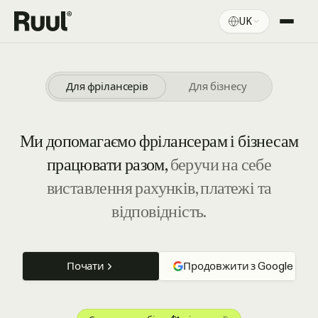
UK
Головна Ruul
Платформа
Для фрілансерів
Для бізнесу
Ціни
Ми допомагаємо фрілансерам і бізнесам
Ресурси
працювати разом,
беручи на себе
виставлення рахунків, платежі та
відповідність.
Почати
Продовжити з Google