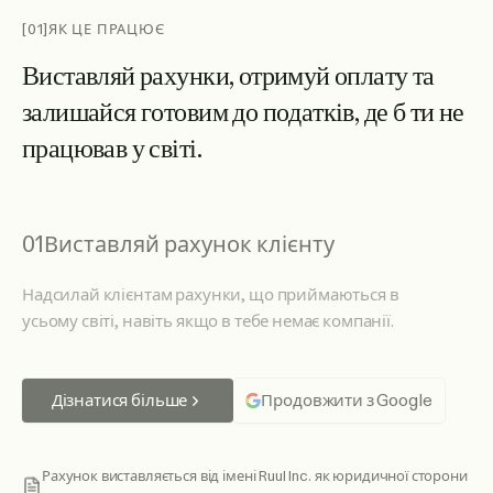
[01]
ЯК ЦЕ ПРАЦЮЄ
В
и
с
т
а
в
л
я
й
р
а
х
у
н
к
и
,
о
т
р
и
м
у
й
о
п
л
а
т
у
т
а
з
а
л
и
ш
а
й
с
я
г
о
т
о
в
и
м
д
о
п
о
д
а
т
к
і
в
,
д
е
б
т
и
н
е
п
р
а
ц
ю
в
а
в
у
с
в
і
т
і
.
01
Виставляй рахунок клієнту
Надсилай клієнтам рахунки, що приймаються в
усьому світі, навіть якщо в тебе немає компанії.
Дізнатися більше
Продовжити з Google
Рахунок виставляється від імені Ruul Inc. як юридичної сторони