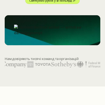
Святкуємо рубіж у $1 мільярд 🎉
Нам довіряють тисячі команд та організацій
Серед представлених логотипів організацій: United Natio