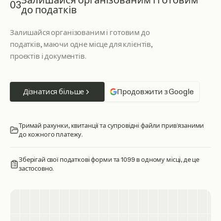
Залишайся організованим і готовим
03
до податків
Залишайся організованим і готовим до
податків, маючи одне місце для клієнтів,
проєктів і документів.
Дізнатися більше
Продовжити з Google
Тримай рахунки, квитанції та супровідні файли прив’язаними
до кожного платежу.
Зберігай свої податкові форми та 1099 в одному місці, де це
застосовно.