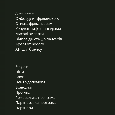
Для бізнесу
Онбординг фрілансерів
Оплата фрілансерам
Керування фрілансерами
Масові виплати
Відповідність фрілансерів
Agent of Record
API для бізнесу
Ресурси
Ціни
Блог
Центр допомоги
Бренд-кіт
Про нас
Реферальна програма
Партнерська програма
Партнери