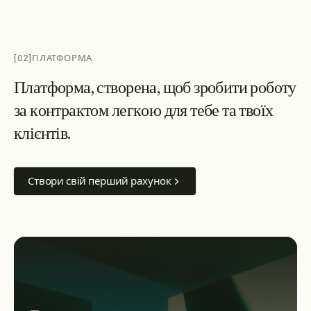
[02]
ПЛАТФОРМА
П
л
а
т
ф
о
р
м
а
,
с
т
в
о
р
е
н
а
,
щ
о
б
з
р
о
б
и
т
и
р
о
б
о
т
у
з
а
к
о
н
т
р
а
к
т
о
м
л
е
г
к
о
ю
д
л
я
т
е
б
е
т
а
т
в
о
ї
х
к
л
і
є
н
т
і
в
.
Створи свій перший рахунок