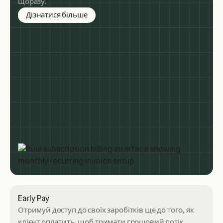
щоразу.
about subscription billing
Дізнатися більше
Early Pay
Отримуй доступ до своїх заробітків ще до того, як
клієнт оплатить, щоб тримати грошовий потік