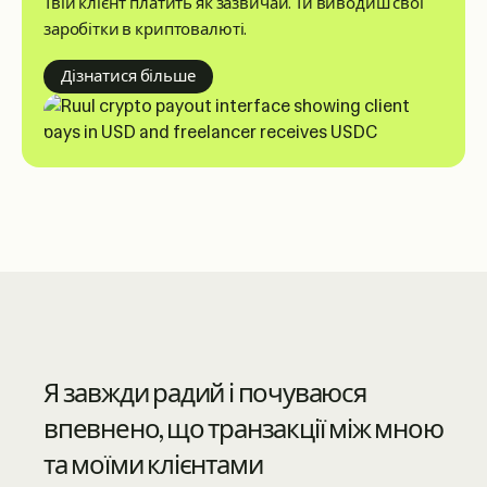
Твій клієнт платить як зазвичай. Ти виводиш свої
заробітки в криптовалюті.
about crypto payouts
Дізнатися більше
Ruul — синонім сучасних онлайн-
Я завжди радий і почуваюся
сервісів із піком клієнтського
впевнено, що транзакції між мною
сервісу високого рівня. Вони дуже
та моїми клієнтами