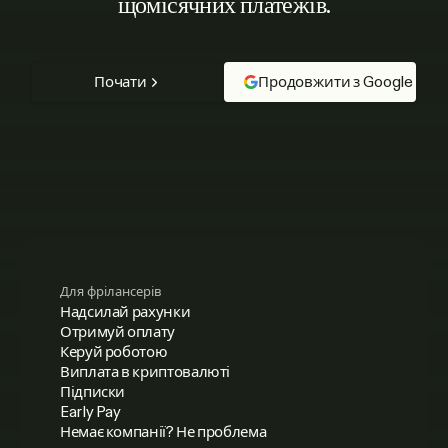
щомісячних платежів.
Почати
Продовжити з Google
Для фрілансерів
Надсилай рахунки
Отримуй оплату
Керуй роботою
Виплата в криптовалюті
Підписки
Early Pay
Немає компанії? Не проблема