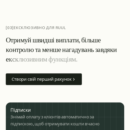
[03]
ЕКСКЛЮЗИВНО ДЛЯ RUUL
О
т
р
и
м
у
й
ш
в
и
д
ш
і
в
и
п
л
а
т
и
,
б
і
л
ь
ш
е
к
о
н
т
р
о
л
ю
т
а
м
е
н
ш
е
н
а
г
а
д
у
в
а
н
ь
з
а
в
д
я
к
и
е
к
с
к
л
ю
з
и
в
н
и
м
ф
у
н
к
ц
і
я
м
.
Створи свій перший рахунок
Підписки
Знімай оплату з клієнтів автоматично за
підпискою, щоб отримувати кошти вчасно