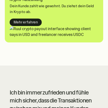
Dein Kunde zahlt wie gewohnt. Du ziehst dein Geld
in Krypto ab.
about crypto payouts
Mehr erfahren
Ruul steht für hochwertige Online-
Ich bin immer zufrieden und fühle
Dienste mit einem herausragenden
mich sicher, dass die Transaktionen