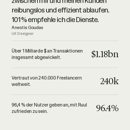
Kundenservice. Sie sind sehr
zwischen mir und meinen Kunden
professionell – absolut
reibungslos und effizient ablaufen.
empfehlenswert.
101 % empfehle ich die Dienste.
Luciano Landaeta
Anestis Goudas
Architekt
UX Designer
Alles, was ich bis hierhin sagen kann,
ist, dass Ruul vertrauenswürdig ist
Über 1 Milliarde $ an Transaktionen
$1.18bn
insgesamt abgewickelt.
und ihre Dienste herausragend sind.
Macht weiter so, Leute! Danke!
Adrian Lazea
Vertraut von 240.000 Freelancern
240k
QA Engineer
weltweit.
96,4 % der Nutzer geben an, mit Ruul
96.4%
zufrieden zu sein.