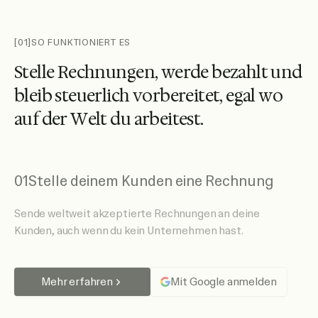
[01]
SO FUNKTIONIERT ES
S
t
e
l
l
e
R
e
c
h
n
u
n
g
e
n
,
w
e
r
d
e
b
e
z
a
h
l
t
u
n
d
b
l
e
i
b
s
t
e
u
e
r
l
i
c
h
v
o
r
b
e
r
e
i
t
e
t
,
e
g
a
l
w
o
a
u
f
d
e
r
W
e
l
t
d
u
a
r
b
e
i
t
e
s
t
.
01
Stelle deinem Kunden eine Rechnung
Sende weltweit akzeptierte Rechnungen an deine
Kunden, auch wenn du kein Unternehmen hast.
Mehr erfahren
Mit Google anmelden