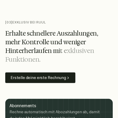
[03]
EXKLUSIV BEI RUUL
E
r
h
a
l
t
e
s
c
h
n
e
l
l
e
r
e
A
u
s
z
a
h
l
u
n
g
e
n
,
m
e
h
r
K
o
n
t
r
o
l
l
e
u
n
d
w
e
n
i
g
e
r
H
i
n
t
e
r
h
e
r
l
a
u
f
e
n
m
i
t
e
x
k
l
u
s
i
v
e
n
F
u
n
k
t
i
o
n
e
n
.
Erstelle deine erste Rechnung
Abonnements
Rechne automatisch mit Abozahlungen ab, damit