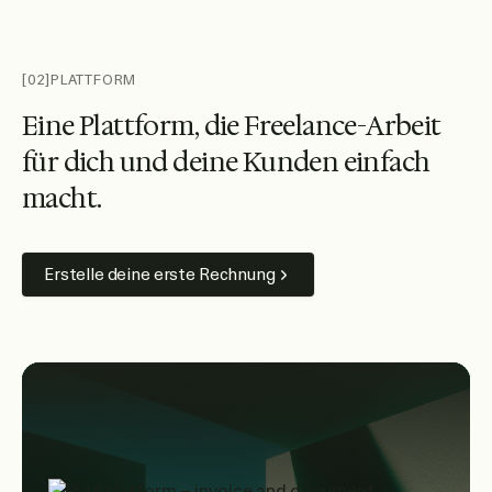
[02]
PLATTFORM
E
i
n
e
P
l
a
t
t
f
o
r
m
,
d
i
e
F
r
e
e
l
a
n
c
e
-
A
r
b
e
i
t
f
ü
r
d
i
c
h
u
n
d
d
e
i
n
e
K
u
n
d
e
n
e
i
n
f
a
c
h
m
a
c
h
t
.
Erstelle deine erste Rechnung