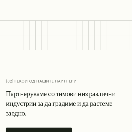
[02]
НЕКОИ ОД НАШИТЕ ПАРТНЕРИ
П
а
р
т
н
е
р
у
в
а
м
е
с
о
т
и
м
о
в
и
н
и
з
р
а
з
л
и
ч
н
и
и
н
д
у
с
т
р
и
и
з
а
д
а
г
р
а
д
и
м
е
и
д
а
р
а
с
т
е
м
е
з
а
е
д
н
о
.