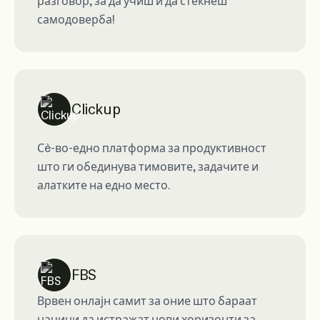
разговор, за да учиш и да стекнеш
самодоверба!
Clickup
Сè-во-едно платформа за продуктивност
што ги обединува тимовите, задачите и
алатките на едно место.
FBS
Врвен онлајн самит за оние што бараат
начини да истражат нови хоризонти за