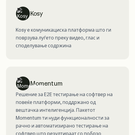
Kosy
Kosy е комуникациска платформа што ги
поврзува луѓето преку видео, глас и
споделување содржина
Momentum
Решение за E2E тестирање на софтвер на
повеќе платформи, поддржано од
вештачка интелигенција. Пакетот
Momentum ти нуди функционалности за
рачно и автоматизирано тестирање на
софтвер што резултираат со побрзо