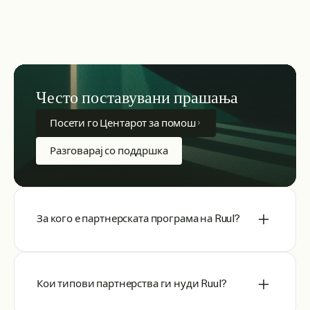
Често поставувани прашања
Посети го Центарот за помош
Разговарај со поддршка
За кого е партнерската програма на Ruul?
Кои типови партнерства ги нуди Ruul?