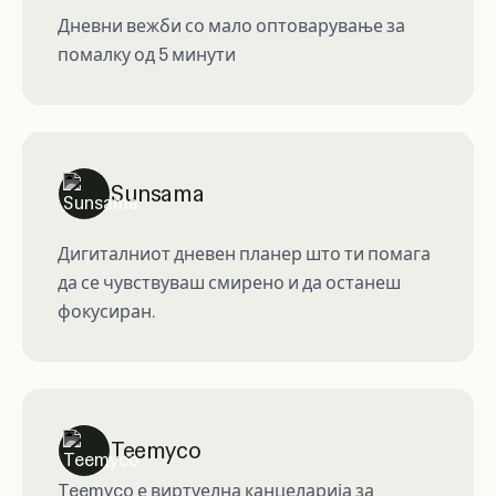
Дневни вежби со мало оптоварување за
помалку од 5 минути
Sunsama
Дигиталниот дневен планер што ти помага
да се чувствуваш смирено и да останеш
фокусиран.
Teemyco
Teemyco е виртуелна канцеларија за