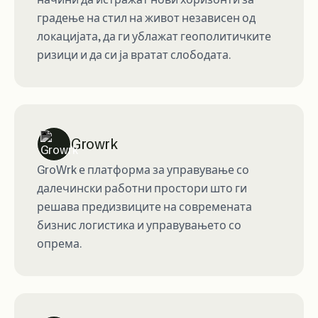
градење на стил на живот независен од
локацијата, да ги ублажат геополитичките
ризици и да си ја вратат слободата.
Growrk
GroWrk е платформа за управување со
далечински работни простори што ги
решава предизвиците на современата
бизнис логистика и управувањето со
опрема.