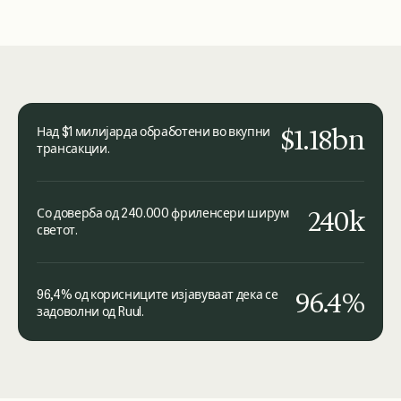
$1.18bn
Над $1 милијарда обработени во вкупни
трансакции.
240k
Со доверба од 240.000 фриленсери ширум
светот.
96.4%
96,4% од корисниците изјавуваат дека се
задоволни од Ruul.