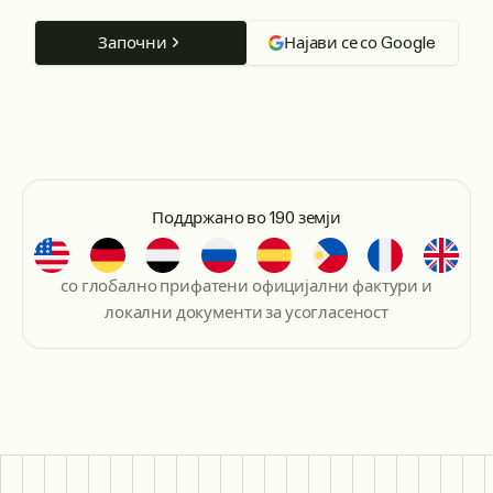
Започни
Најави се со Google
Поддржано во 190 земји
со глобално прифатени официјални фактури и
локални документи за усогласеност