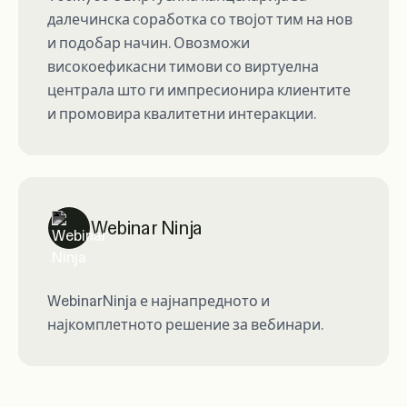
далечинска соработка со твојот тим на нов
и подобар начин. Овозможи
високоефикасни тимови со виртуелна
централа што ги импресионира клиентите
и промовира квалитетни интеракции.
Webinar Ninja
WebinarNinja е најнапредното и
најкомплетното решение за вебинари.