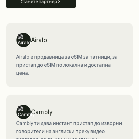
Станете партнер
Airalo
Airalo е продавница за eSIM за патници, за
пристап до eSIM по локална и достапна
цена.
Cambly
Cambly ти дава инстант пристап до изворни
говорители на англиски преку видео