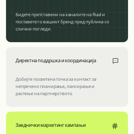
Бидете претставени на каналите на Ruul и
поставете го вашиот бренд пред публика со
слични погледи.
Директна поддршка и координација
Добијте посветена точка за контакт за
непречено планирање, лансирање и
растење на партнерството.
Заеднички маркетинг кампањи