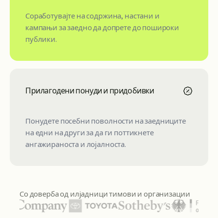
Соработувајте на содржина, настани и
кампањи за заедно да допрете до пошироки
публики.
Прилагодени понуди и придобивки
Понудете посебни поволности на заедниците
на едни на други за да ги поттикнете
ангажираноста и лојалноста.
Со доверба од илјадници тимови и организации
Меѓу истакнатите логоа на организации се United Natio