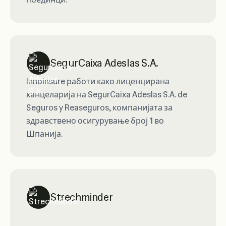
SegurCaixa Adeslas S.A.
Innoinsure работи како лиценцирана
канцеларија на SegurCaixa Adeslas S.A. de
Seguros y Reaseguros, компанијата за
здравствено осигурување број 1 во
Шпанија.
Strechminder