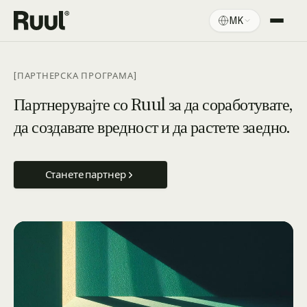
MK
Ruul дома
Платформа
[ПАРТНЕРСКА ПРОГРАМА]
Цени
Партнерувајте со Ruul за да соработувате,
да создавате вредност и да растете заедно.
Ресурси
Станете партнер