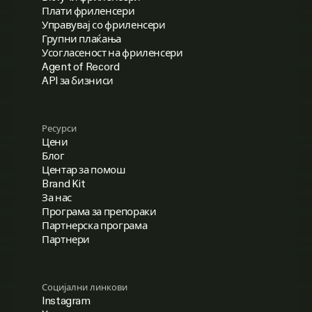
Плати фриленсери
Управувај со фриленсери
Групни плаќања
Усогласеност на фриленсери
Agent of Record
API за бизниси
Ресурси
Цени
Блог
Центар за помош
Brand Kit
За нас
Програма за препораки
Партнерска програма
Партнери
Социјални линкови
Instagram