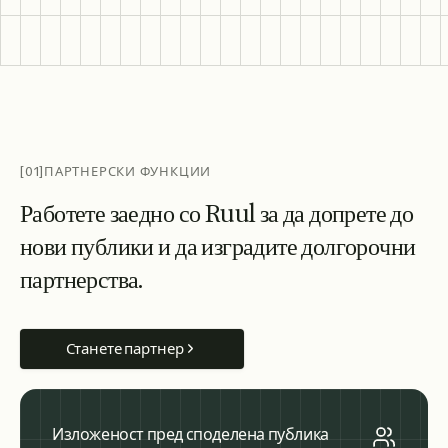
[01]
ПАРТНЕРСКИ ФУНКЦИИ
Р
а
б
о
т
е
т
е
з
а
е
д
н
о
с
о
R
u
u
l
з
а
д
а
д
о
п
р
е
т
е
д
о
н
о
в
и
п
у
б
л
и
к
и
и
д
а
и
з
г
р
а
д
и
т
е
д
о
л
г
о
р
о
ч
н
и
п
а
р
т
н
е
р
с
т
в
а
.
Станете партнер
Изложеност пред споделена публика