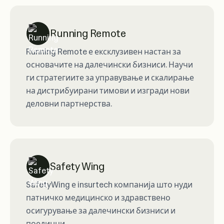
Running Remote
Running Remote е ексклузивен настан за
основачите на далечински бизниси. Научи
ги стратегиите за управување и скалирање
на дистрибуирани тимови и изгради нови
деловни партнерства.
Safety Wing
SafetyWing е insurtech компанија што нуди
патничко медицинско и здравствено
осигурување за далечински бизниси и
поединци.