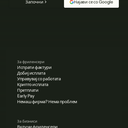
Започни
Најави се со Google
За фриленсери
Испрати фактури
Добиј исплата
Управувај со работата
Крипто исплата
Претплати
Early Pay
Немаш фирма? Нема проблем
За бизниси
Вклучи фриленсери