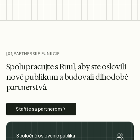
[01]
PARTNERSKÉ FUNKCIE
S
p
o
l
u
p
r
a
c
u
j
t
e
s
R
u
u
l
,
a
b
y
s
t
e
o
s
l
o
v
i
l
i
n
o
v
é
p
u
b
l
i
k
u
m
a
b
u
d
o
v
a
l
i
d
l
h
o
d
o
b
é
p
a
r
t
n
e
r
s
t
v
á
.
Staňte sa partnerom
Spoločné oslovenie publika