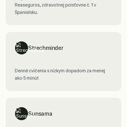
Reaseguros, zdravotnej poisťovne č. 1 v
Španielsku.
Strechminder
Denné cvičenia s nízkym dopadom za menej
ako 5 minút
Sunsama