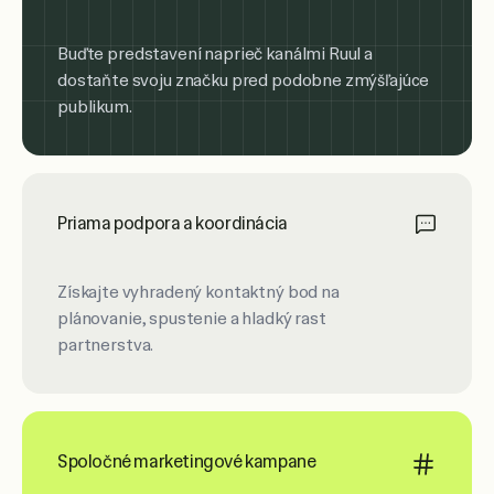
Buďte predstavení naprieč kanálmi Ruul a
dostaňte svoju značku pred podobne zmýšľajúce
publikum.
Priama podpora a koordinácia
Získajte vyhradený kontaktný bod na
plánovanie, spustenie a hladký rast
partnerstva.
Spoločné marketingové kampane