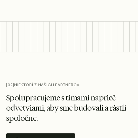
[02]
NIEKTORÍ Z NAŠICH PARTNEROV
S
p
o
l
u
p
r
a
c
u
j
e
m
e
s
t
í
m
a
m
i
n
a
p
r
i
e
č
o
d
v
e
t
v
i
a
m
i
,
a
b
y
s
m
e
b
u
d
o
v
a
l
i
a
r
á
s
t
l
i
s
p
o
l
o
č
n
e
.