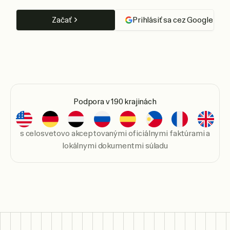
Začať
Prihlásiť sa cez Google
Podpora v 190 krajinách
s celosvetovo akceptovanými oficiálnymi faktúrami a
lokálnymi dokumentmi súladu