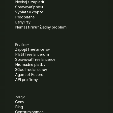
Nechaj si zaplatiť
Spravovať prácu
Výplata v krypte
Predplatné
Early Pay
Nemáš firmu? Žiadny problém
Pre firmy
Zapojiť freelancerov
Platiť freelancerom
Spravovať freelancerov
Hromadné platby
Súlad freelancerov
Agent of Record
API pre firmy
Zdroje
Ceny
Blog
Centrum pomoci