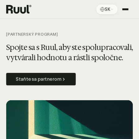
SK
Domov Ruul
Platforma
[PARTNERSKÝ PROGRAM]
Ceny
Spojte sa s Ruul, aby ste spolupracovali,
vytvárali hodnotu a rástli spoločne.
Zdroje
Staňte sa partnerom