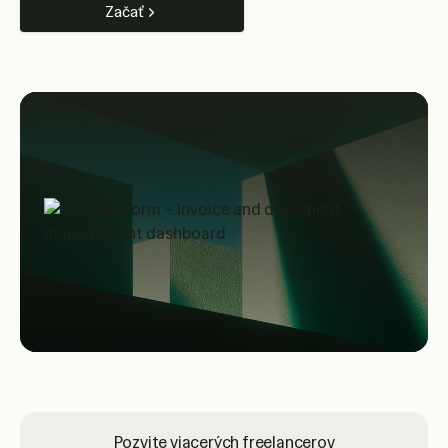
Začať
Pozvite viacerých freelancerov