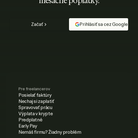
mesačné poplatky.
Začať
Prihlásiť sa cez Google
Pre freelancerov
Posielať faktúry
Nechaj si zaplatiť
Spravovať prácu
Výplata v krypte
Predplatné
Early Pay
Nemáš firmu? Žiadny problém