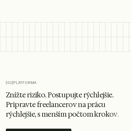
[02]
PLATFORMA
Z
n
í
ž
t
e
r
i
z
i
k
o
.
P
o
s
t
u
p
u
j
t
e
r
ý
c
h
l
e
j
š
i
e
.
P
r
i
p
r
a
v
t
e
f
r
e
e
l
a
n
c
e
r
o
v
n
a
p
r
á
c
u
r
ý
c
h
l
e
j
š
i
e
,
s
m
e
n
š
í
m
p
o
č
t
o
m
k
r
o
k
o
v
.