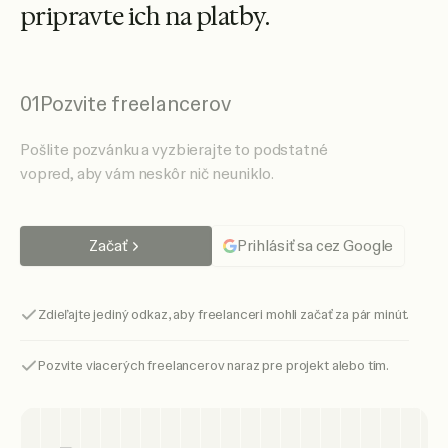
p
r
i
p
r
a
v
t
e
i
c
h
n
a
p
l
a
t
b
y
.
01
Pozvite freelancerov
Pošlite pozvánku a vyzbierajte to podstatné
vopred, aby vám neskôr nič neuniklo.
Začať
Prihlásiť sa cez Google
Zdieľajte jediný odkaz, aby freelanceri mohli začať za pár minút.
Pozvite viacerých freelancerov naraz pre projekt alebo tím.