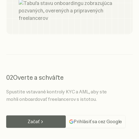
02
Overte a schváľte
Spustite vstavané kontroly KYC a AML, aby ste
mohli onboardovať freelancerov s istotou.
Začať
Prihlásiť sa cez Google