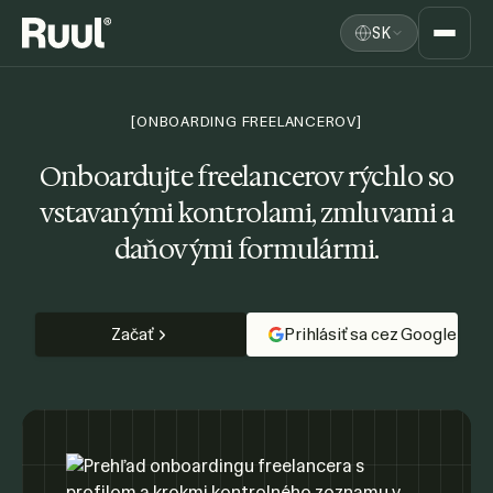
SK
Domov Ruul
Platforma
[ONBOARDING FREELANCEROV]
Ceny
Onboardujte freelancerov rýchlo
so
vstavanými kontrolami, zmluvami a
Zdroje
daňovými formulármi.
Začať
Prihlásiť sa cez Google