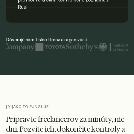
Dôverujú nám tisíce tímov a organizácií
Medzi zobrazenými logami organizácií sú United Nations, M
[01]
AKO TO FUNGUJE
P
r
i
p
r
a
v
t
e
f
r
e
e
l
a
n
c
e
r
o
v
z
a
m
i
n
ú
t
y
,
n
i
e
d
n
i
.
P
o
z
v
i
t
e
i
c
h
,
d
o
k
o
n
č
i
t
e
k
o
n
t
r
o
l
y
a