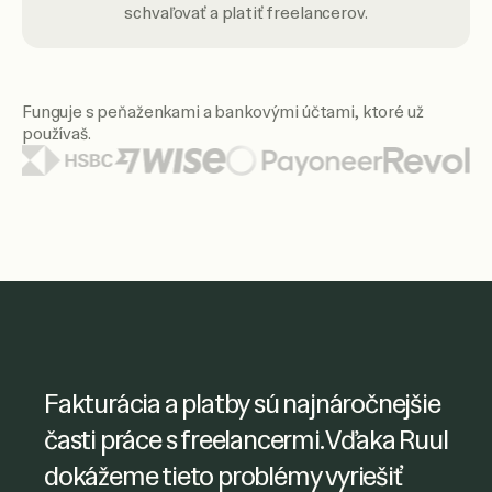
schvaľovať a platiť freelancerov.
Funguje s peňaženkami a bankovými účtami, ktoré už
používaš.
Medzi zobrazenými logami peňaženiek a bánk sú Citi, Santa
Ruul mi umožnil mať jednoduchý
Fakturácia a platby sú najnáročnejšie
prístup k faktúram freelancerov a
časti práce s freelancermi. Vďaka Ruul
efektívne vybavovať platby. Som tiež
dokážeme tieto problémy vyriešiť