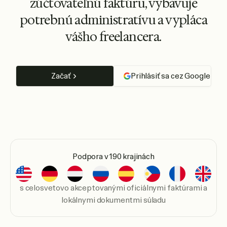
zúčtovateľnú faktúru, vybavuje
potrebnú administratívu a vypláca
vášho freelancera.
Začať
Prihlásiť sa cez Google
Podpora v 190 krajinách
s celosvetovo akceptovanými oficiálnymi faktúrami a
lokálnymi dokumentmi súladu