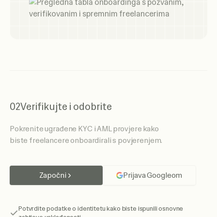
02
Verifikujte i odobrite
Pokrenite ugrađene KYC i AML provjere kako
biste freelancere onboardirali s povjerenjem.
Započni
Prijava Googleom
Potvrdite podatke o identitetu kako biste ispunili osnovne