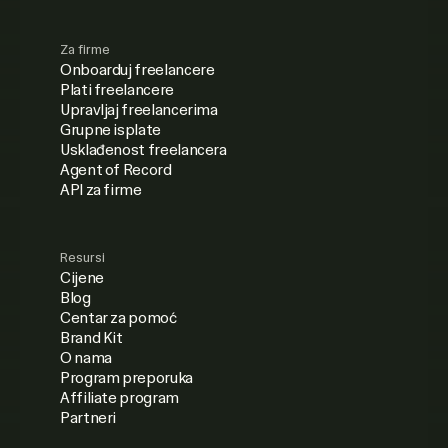
Za firme
Onboarduj freelancere
Plati freelancere
Upravljaj freelancerima
Grupne isplate
Usklađenost freelancera
Agent of Record
API za firme
Resursi
Cijene
Blog
Centar za pomoć
Brand Kit
O nama
Program preporuka
Affiliate program
Partneri