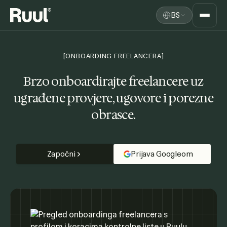
BS
Ruul početna
Platforma
[ONBOARDING FREELANCERA]
Cijene
Brzo onboardirajte freelancere
uz
ugrađene provjere, ugovore i porezne
Resursi
obrasce.
Započni
Prijava Googleom