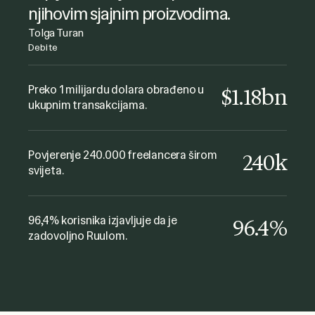
na koji su moji upiti riješeni.
njihovim sjajnim proizvodima.
Joanna Dworniczak
Tolga Turan
kyu Collective
Debite
Ovo je vrlo zgodan način plaćanja
freelancera, bilo je lako i
Preko 1 milijardu dolara obrađeno u
$1.18bn
ukupnim transakcijama.
nekomplikovano. Sjajna usluga i
podrška! Definitivno preporučujem!
Fabio Minuzzi
Povjerenje 240.000 freelancera širom
240k
The Gate Music
svijeta.
96,4% korisnika izjavljuje da je
96.4%
zadovoljno Ruulom.