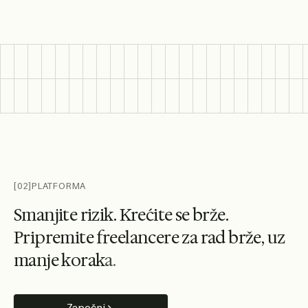
[02]
PLATFORMA
S
m
a
n
j
i
t
e
r
i
z
i
k
.
K
r
e
ć
i
t
e
s
e
b
r
ž
e
.
P
r
i
p
r
e
m
i
t
e
f
r
e
e
l
a
n
c
e
r
e
z
a
r
a
d
b
r
ž
e
,
u
z
m
a
n
j
e
k
o
r
a
k
a
.