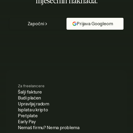
mjesečnih naknada.
Započni
Prijava Googleom
Za freelancere
Šalji fakture
Budi plaćen
Upravljaj radom
Isplata u kripto
Pretplate
Early Pay
Nemaš firmu? Nema problema