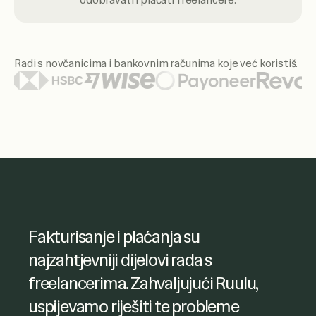
odobravati i plaćati freelancere.
Radi s novčanicima i bankovnim računima koje već koristiš.
Istaknuti logotipi novčanika i banaka uključuju Citi, Santan
Ruul mi je omogućio jednostavan
Fakturisanje i plaćanja su
pristup fakturama freelancera i
najzahtjevniji dijelovi rada s
efikasno upravljanje uplatama.
freelancerima. Zahvaljujući Ruulu,
Također sam vrlo zadovoljna načinom
uspijevamo riješiti te probleme