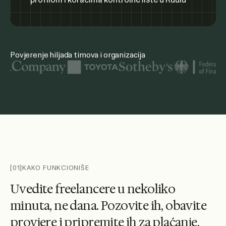
Povjerenje hiljada timova i organizacija
Istaknuti logotipi organizacija uključuju Ujedinjene nacije,
[01]
KAKO FUNKCIONIŠE
U
v
e
d
i
t
e
f
r
e
e
l
a
n
c
e
r
e
u
n
e
k
o
l
i
k
o
m
i
n
u
t
a
,
n
e
d
a
n
a
.
P
o
z
o
v
i
t
e
i
h
,
o
b
a
v
i
t
e
p
r
o
v
j
e
r
e
i
p
r
i
p
r
e
m
i
t
e
i
h
z
a
p
l
a
ć
a
n
j
e
.