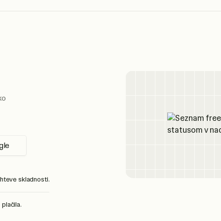
ko
gle
ahteve skladnosti.
plačila.