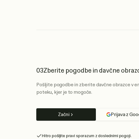
03
Zberite pogodbe in davčne obraz
Pošljite pogodbe in zberite davčne obrazce v 
poteku, kjer je to mogoče.
Začni
Prijava z Goo
Hitro pošljite pravi sporazum z doslednimi pogoji.