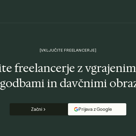
[VKLJUČITE FREELANCERJE]
ite freelancerje
z vgrajenimi
godbami in davčnimi obraz
Začni
Prijava z Google