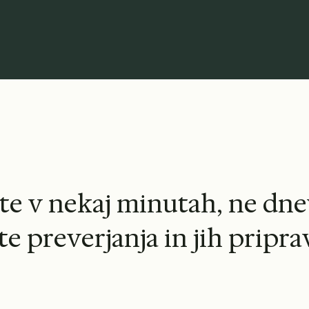
Kinsey, Toyota, Sotheby's, Klarna, Chanel, KPMG in MIT.
t
e
v
n
e
k
a
j
m
i
n
u
t
a
h
,
n
e
d
n
e
t
e
p
r
e
v
e
r
j
a
n
j
a
i
n
j
i
h
p
r
i
p
r
a