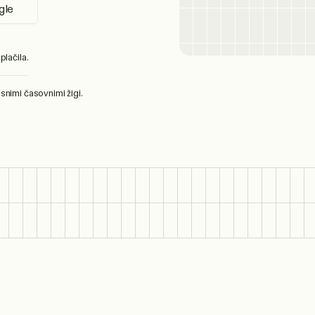
gle
plačila.
snimi časovnimi žigi.