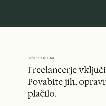
Med prikazanimi logotipi organizacij so United Nations, Mc
[01]
KAKO DELUJE
F
r
e
e
l
a
n
c
e
r
j
e
v
k
l
j
u
č
i
P
o
v
a
b
i
t
e
j
i
h
,
o
p
r
a
v
i
p
l
a
č
i
l
o
.