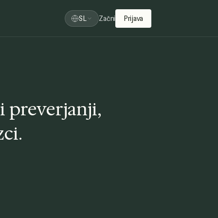
SL
Začni
Prijava
 preverjanji,
ci.