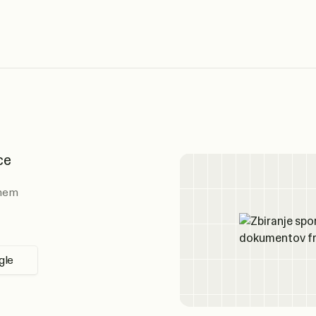
ce
enem
gle