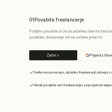
01
Povabite freelancerje
Pošljite povabilo in že na začetku zberite bistv
podatke, da kasneje nič ne ostane prezrto.
Začni
Prijava z Goo
Delite eno povezavo, da lahko freelancerji začnejo v 
Hkrati povabite več freelancerjev za projekt ali ekipo