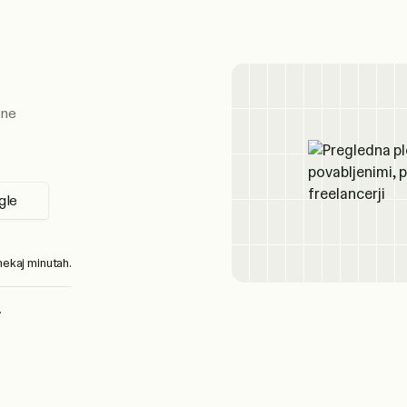
ene
gle
nekaj minutah.
.