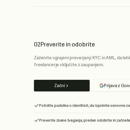
02
Preverite in odobrite
Zaženite vgrajeni preverjanji KYC in AML, da lah
freelancerje vključite z zaupanjem.
Začni
Prijava z Goo
Potrdite podatke o identiteti, da izpolnite osnovne z
Preverite znake tveganja, preden odobrite in začnete 