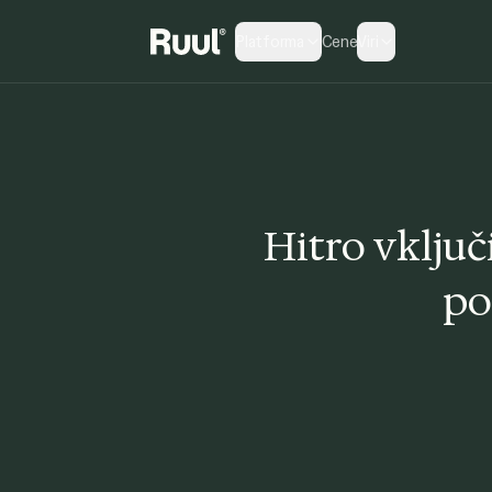
Platforma
Cene
Viri
Domača stran Ruul
Hitro vključ
po