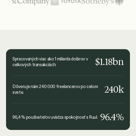
spôsobom, akým boli vyriešené
Medzi zobrazenými logami organizácií sú United Nations
moje otázky.
Joanna Dworniczak
kyu Collective
$1.18bn
Spracovaných viac ako 1 miliarda dolárov v
celkových transakciách.
240k
Dôveruje nám 240 000 freelancerov po celom
svete.
96.4%
96,4 % používateľov uvádza spokojnosť s Ruul.