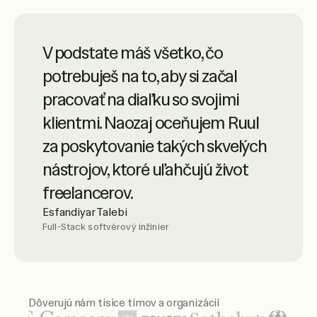
Ruul je synonymom pokročilých
V podstate máš všetko, čo
online služieb so špičkovým
potrebuješ na to, aby si začal
zákazníckym servisom. Sú veľmi
pracovať na diaľku so svojimi
profesionálni – vrelo odporúčam.
klientmi. Naozaj oceňujem Ruul
Luciano Landaeta
za poskytovanie takých skvelých
Architekt
nástrojov, ktoré uľahčujú život
freelancerov.
Esfandiyar Talebi
Full-Stack softvérový inžinier
Ruul mi umožnil jednoduchý
prístup k faktúram freelancerov a
efektívne spravovanie platieb.
Dôverujú nám tisíce tímov a organizácií
Som tiež veľmi spokojná so