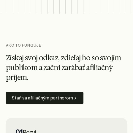
AKO TO FUNGUJE
Z
í
s
k
a
j
s
v
o
j
o
d
k
a
z
,
z
d
i
e
ľ
a
j
h
o
s
o
s
v
o
j
í
m
p
u
b
l
i
k
o
m
a
z
a
č
n
i
z
a
r
á
b
a
ť
a
f
i
l
i
a
č
n
ý
p
r
í
j
e
m
.
Staň sa afiliačným partnerom
01
Pozvi