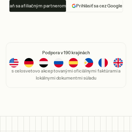
Staň sa afiliačným partnerom
Prihlásiť sa cez Google
Podpora v 190 krajinách
s celosvetovo akceptovanými oficiálnymi faktúrami a
lokálnymi dokumentmi súladu