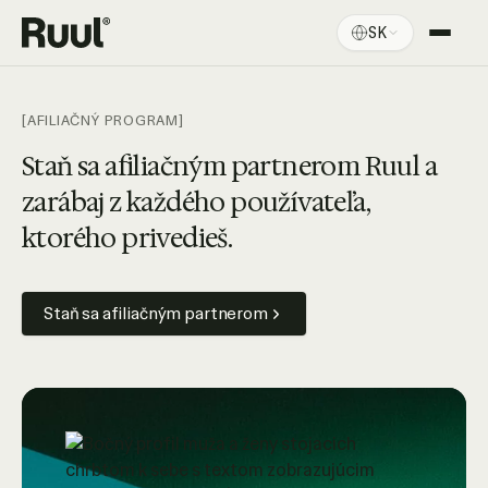
SK
Domov Ruul
Platforma
[AFILIAČNÝ PROGRAM]
Ceny
Staň sa afiliačným partnerom Ruul a
zarábaj z každého používateľa,
Zdroje
ktorého privedieš.
Staň sa afiliačným partnerom