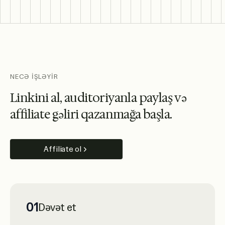
NECƏ İŞLƏYİR
L
i
n
k
i
n
i
a
l
,
a
u
d
i
t
o
r
i
y
a
n
l
a
p
a
y
l
a
ş
v
ə
a
f
f
i
l
i
a
t
e
g
ə
l
i
r
i
q
a
z
a
n
m
a
ğ
a
b
a
ş
l
a
.
Affiliate ol
01
Dəvət et