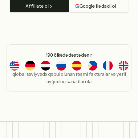
Affiliate ol
Google ilə daxil ol
190 ölkədə dəstəklənir
qlobal səviyyədə qəbul olunan rəsmi fakturalar və yerli
uyğunluq sənədləri ilə