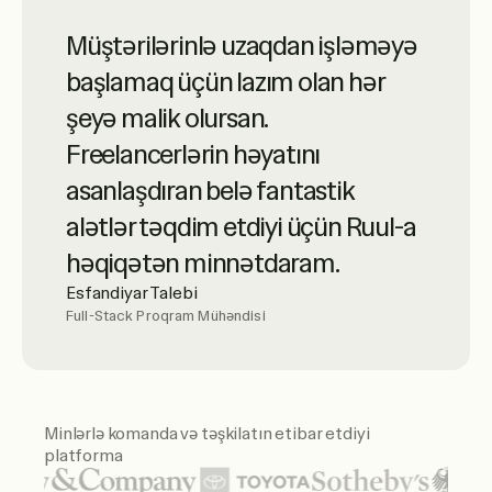
Ruul yüksək səviyyəli müştəri
Müştərilərinlə uzaqdan işləməyə
xidməti zirvəsi ilə qabaqcıl onlayn
başlamaq üçün lazım olan hər
xidmətlərin sinonimidir. Onlar çox
şeyə malik olursan.
peşəkardır – mütləq tövsiyə
Freelancerlərin həyatını
edirəm.
asanlaşdıran belə fantastik
Luciano Landaeta
alətlər təqdim etdiyi üçün Ruul-a
Memar
həqiqətən minnətdaram.
Esfandiyar Talebi
Full-Stack Proqram Mühəndisi
Ruul mənə freelancer
fakturalarına asan çıxış imkanı
verdi və ödənişləri səmərəli idarə
Minlərlə komanda və təşkilatın etibar etdiyi
etməyə kömək etdi. Həmçinin
platforma
sorğularımın həll edilmə