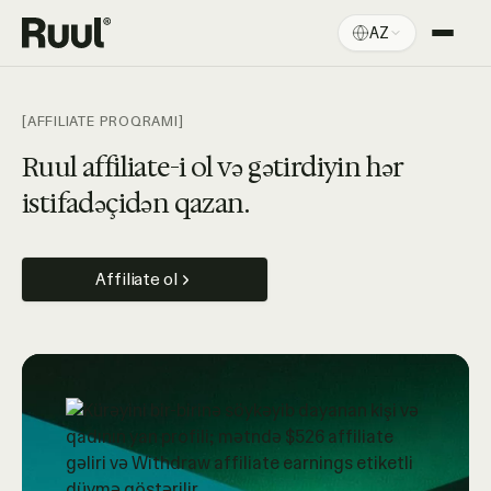
AZ
Ruul ana səhifə
Platforma
[AFFILIATE PROQRAMI]
Qiymətlər
Ruul affiliate-i ol və gətirdiyin hər
istifadəçidən qazan.
Resurslar
Affiliate ol