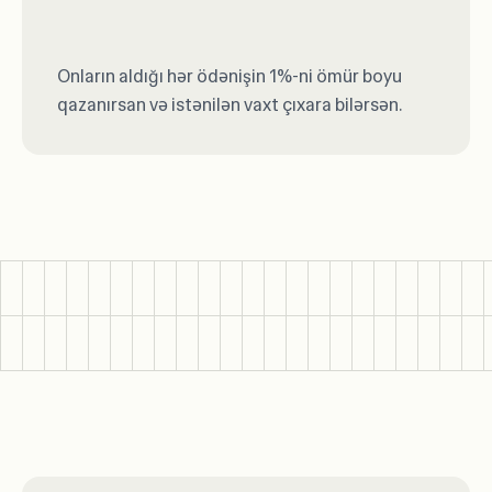
Onların aldığı hər ödənişin 1%-ni ömür boyu
qazanırsan və istənilən vaxt çıxara bilərsən.