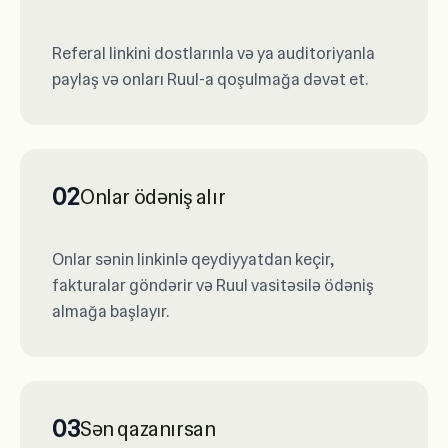
Referal linkini dostlarınla və ya auditoriyanla
paylaş və onları Ruul-a qoşulmağa dəvət et.
02
Onlar ödəniş alır
Onlar sənin linkinlə qeydiyyatdan keçir,
fakturalar göndərir və Ruul vasitəsilə ödəniş
almağa başlayır.
03
Sən qazanırsan