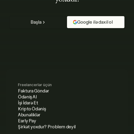
Başla
Google ilə daxil ol
Freelancerlər üçün
Faktura Göndər
Ödəniş Al
İşi İdarə Et
Kripto Ödəniş
Abunəliklər
Early Pay
Şirkət yoxdur? Problem deyil