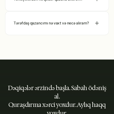
Tərəfdaş qazancımı nə vaxt və necə alıram?
Dəqiqələr ərzində başla. Sabah ödəniş
al.
Quraşdırma xərci yoxdur. Aylıq haqq
yoxdur.