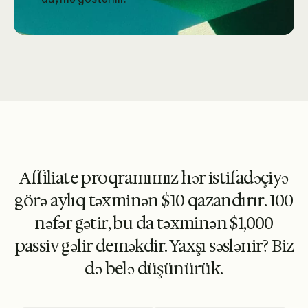
Affiliate proqramımız hər istifadəçiyə
görə aylıq təxminən $10 qazandırır. 100
nəfər gətir, bu da təxminən $1,000
passiv gəlir deməkdir. Yaxşı səslənir? Biz
də belə düşünürük.