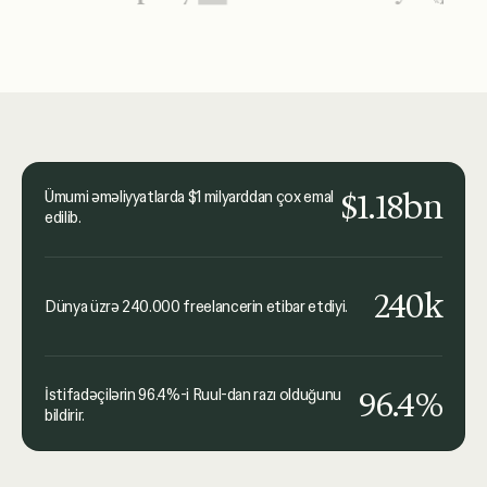
Öne çıxan təşkilat loqoları arasında United Nations, McK
üsulundan çox məmnunam.
Joanna Dworniczak
kyu Collective
$1.18bn
Ümumi əməliyyatlarda $1 milyarddan çox emal
edilib.
240k
Dünya üzrə 240.000 freelancerin etibar etdiyi.
96.4%
İstifadəçilərin 96.4%-i Ruul-dan razı olduğunu
bildirir.