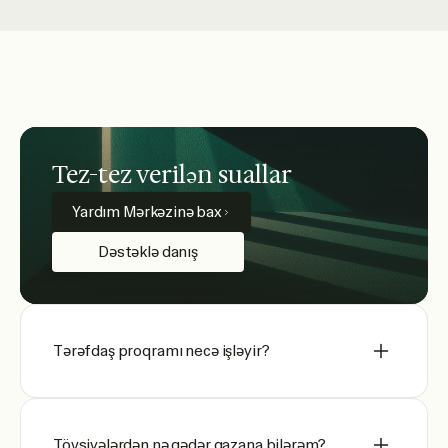
Tez-tez verilən suallar
Yardım Mərkəzinə bax
Dəstəklə danış
Tərəfdaş proqramı necə işləyir?
Tövsiyələrdən nə qədər qazana bilərəm?