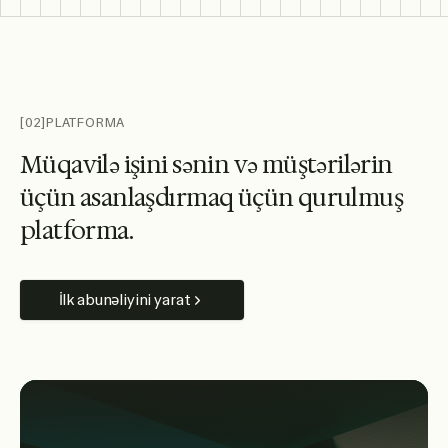
[02]
PLATFORMA
M
ü
q
a
v
i
l
ə
i
ş
i
n
i
s
ə
n
i
n
v
ə
m
ü
ş
t
ə
r
i
l
ə
r
i
n
ü
ç
ü
n
a
s
a
n
l
a
ş
d
ı
r
m
a
q
ü
ç
ü
n
q
u
r
u
l
m
u
ş
p
l
a
t
f
o
r
m
a
.
İlk abunəliyini yarat