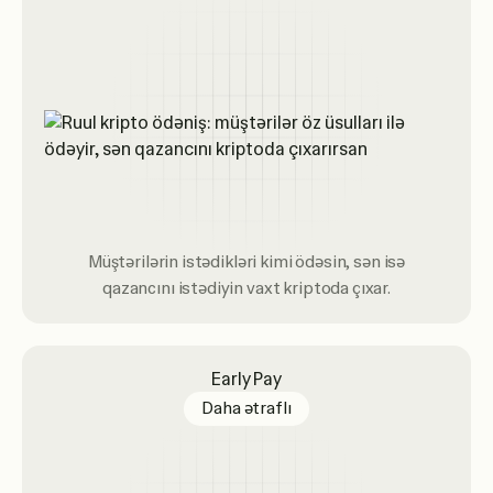
Müştərilərin istədikləri kimi ödəsin, sən isə
qazancını istədiyin vaxt kriptoda çıxar.
Early Pay
about Early Pay
Daha ətraflı