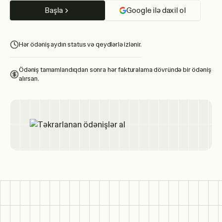
Başla
Google ilə daxil ol
Hər ödəniş aydın status və qeydlərlə izlənir.
Ödəniş tamamlandıqdan sonra hər fakturalama dövründə bir ödəniş
alırsan.