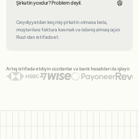
Şirkətin yoxdur? Problem deyil.
Qeydiyyatdan keçmiş şirkətin olmasa belə,
müştərilərə faktura kəsmək və ödəniş almaq üçün
Ruul-dan istifadə et.
Artıq istifadə etdiyin cüzdanlar və bank hesabları ilə işləyir.
Öne çıxan cüzdan və bank loqoları arasında Citi, Santander