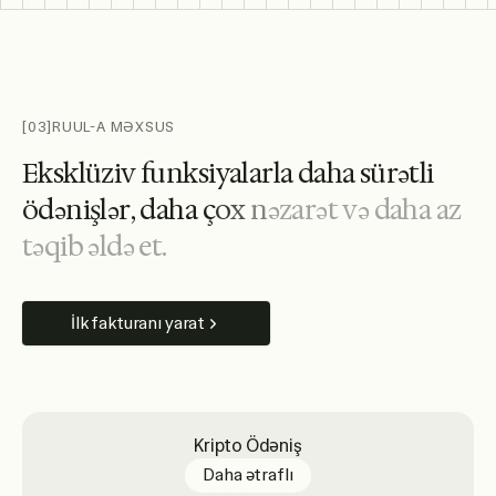
[03]
RUUL-A MƏXSUS
E
k
s
k
l
ü
z
i
v
f
u
n
k
s
i
y
a
l
a
r
l
a
d
a
h
a
s
ü
r
ə
t
l
i
ö
d
ə
n
i
ş
l
ə
r
,
d
a
h
a
ç
o
x
n
ə
z
a
r
ə
t
v
ə
d
a
h
a
a
z
t
ə
q
i
b
ə
l
d
ə
e
t
.
İlk fakturanı yarat
Kripto Ödəniş
about crypto payouts
Daha ətraflı