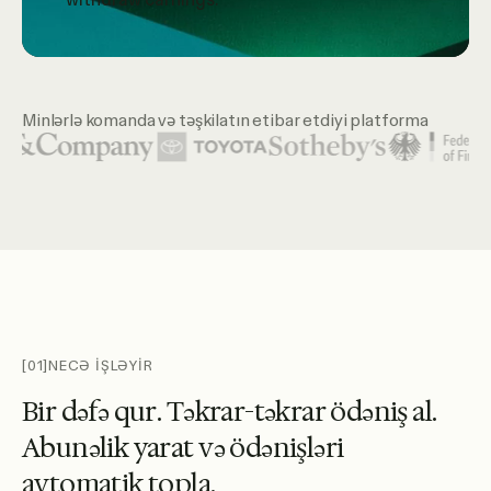
Minlərlə komanda və təşkilatın etibar etdiyi platforma
Öne çıxan təşkilat loqoları arasında United Nations, McKins
[01]
NECƏ İŞLƏYİR
B
i
r
d
ə
f
ə
q
u
r
.
T
ə
k
r
a
r
-
t
ə
k
r
a
r
ö
d
ə
n
i
ş
a
l
.
A
b
u
n
ə
l
i
k
y
a
r
a
t
v
ə
ö
d
ə
n
i
ş
l
ə
r
i
a
v
t
o
m
a
t
i
k
t
o
p
l
a
.