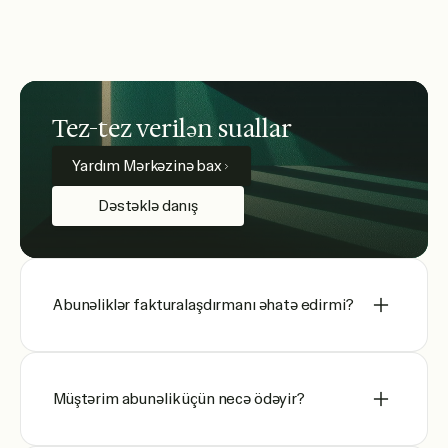
Tez-tez verilən suallar
Yardım Mərkəzinə bax
Dəstəklə danış
Abunəliklər fakturalaşdırmanı əhatə edirmi?
Müştərim abunəlik üçün necə ödəyir?