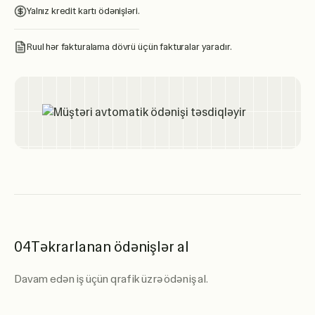
Yalnız kredit kartı ödənişləri.
Ruul hər fakturalama dövrü üçün fakturalar yaradır.
04
Təkrarlanan ödənişlər al
Davam edən iş üçün qrafik üzrə ödəniş al.