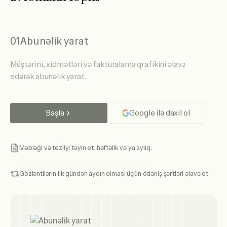
01
Abunəlik yarat
Müştərini, xidmətləri və fakturalama qrafikini əlavə
edərək abunəlik yarat.
Başla
Google ilə daxil ol
Məbləği və tezliyi təyin et, həftəlik və ya aylıq.
Gözləntilərin ilk gündən aydın olması üçün ödəniş şərtləri əlavə et.