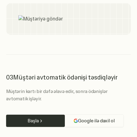
03
Müştəri avtomatik ödənişi təsdiqləyir
Müştərin kartı bir dəfə əlavə edir, sonra ödənişlər
avtomatik işləyir.
Başla
Google ilə daxil ol