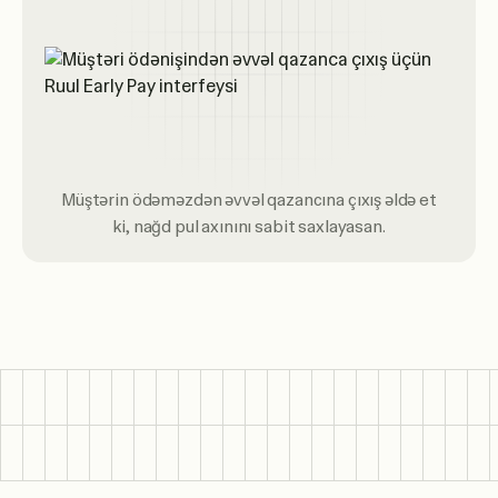
Müştərin ödəməzdən əvvəl qazancına çıxış əldə et
ki, nağd pul axınını sabit saxlayasan.