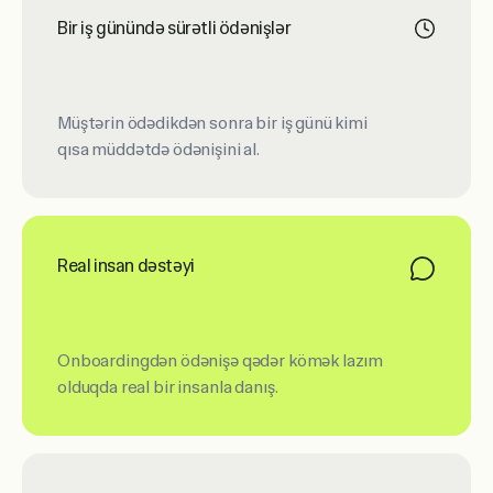
Bir iş günündə sürətli ödənişlər
Müştərin ödədikdən sonra bir iş günü kimi
qısa müddətdə ödənişini al.
Real insan dəstəyi
Onboardingdən ödənişə qədər kömək lazım
olduqda real bir insanla danış.