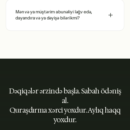
Mən və ya müştərim abunəliyi ləğv edə,
dayandıra və ya dəyişə bilərikmi?
Dəqiqələr ərzində başla. Sabah ödəniş
al.
Quraşdırma xərci yoxdur. Aylıq haqq
yoxdur.