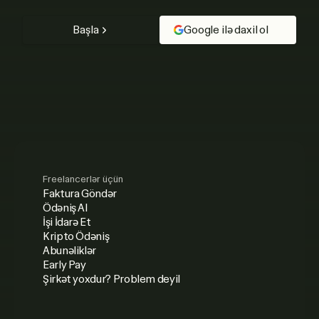
Başla
Google ilə daxil ol
Freelancerlər üçün
Faktura Göndər
Ödəniş Al
İşi İdarə Et
Kripto Ödəniş
Abunəliklər
Early Pay
Şirkət yoxdur? Problem deyil