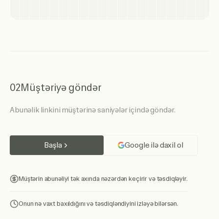
02
Müştəriyə göndər
Abunəlik linkini müştərinə saniyələr içində göndər.
Başla
Google ilə daxil ol
Müştərin abunəliyi tək axında nəzərdən keçirir və təsdiqləyir.
Onun nə vaxt baxıldığını və təsdiqləndiyini izləyə bilərsən.