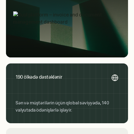
190 ölkədə dəstəklənir
Sən və müştərilərin üçün qlobal səviyyədə, 140
valyutada ödənişlərlə işləyir.