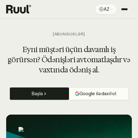
AZ
Ruul ana səhifə
Platforma
[ABUNƏLİKLƏR]
Qiymətlər
Eyni müştəri üçün davamlı iş
görürsən? Ödənişləri avtomatlaşdır və
Resurslar
vaxtında ödəniş al.
Başla
Google ilə daxil ol