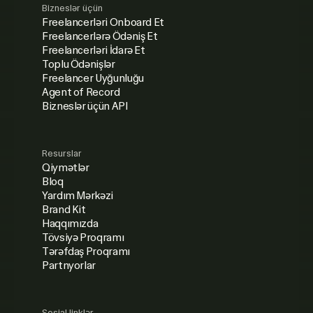
Bizneslər üçün
Freelancerləri Onboard Et
Freelancerlərə Ödəniş Et
Freelancerləri İdarə Et
Toplu Ödənişlər
Freelancer Uyğunluğu
Agent of Record
Bizneslər üçün API
Resurslar
Qiymətlər
Bloq
Yardım Mərkəzi
Brand Kit
Haqqımızda
Tövsiyə Proqramı
Tərəfdaş Proqramı
Partnyorlar
Sosial linklər