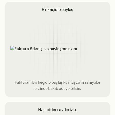
Bir keçidlə paylaş
Fakturanı bir keçidlə paylaş ki, müştərin saniyələr
ərzində baxıb ödəyə bilsin.
Hər addımı aydın izlə.