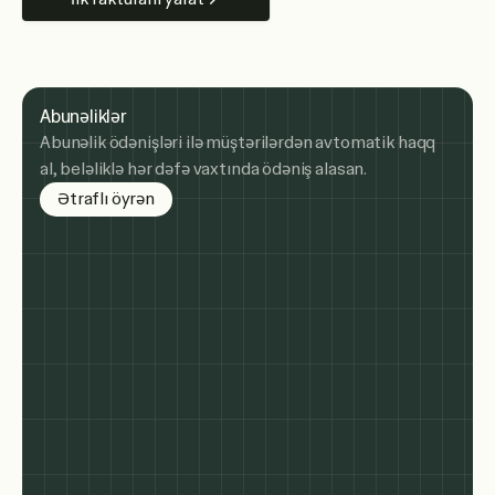
Abunəliklər
Abunəlik ödənişləri ilə müştərilərdən avtomatik haqq
al, beləliklə hər dəfə vaxtında ödəniş alasan.
about subscription billing
Ətraflı öyrən