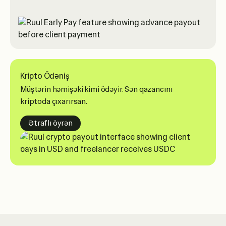
Kripto Ödəniş
Müştərin həmişəki kimi ödəyir. Sən qazancını
kriptoda çıxarırsan.
about crypto payouts
Ətraflı öyrən