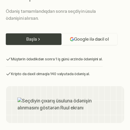
Ödəniş tamamlandıqdan sonra seçdiyin üsula
ödənişini alırsan.
Başla
Google ilə daxil ol
Müştərin ödədikdən sonra 1 iş günü ərzində ödənişini al.
Kripto da daxil olmaqla 140 valyutada ödəniş al.