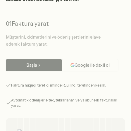
01
Faktura yarat
Müştərini, xidmətlərini və ödəniş şərtlərini əlavə
edərək faktura yarat.
Başla
Google ilə daxil ol
Faktura hüquqi tərəf qismində Ruul Inc. tərəfindən kəsilir.
Avtomatik ödənişlərlə tək, təkrarlanan və ya abunəlik fakturaları
yarat.