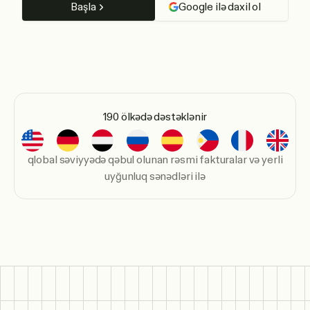
Başla
Google ilə daxil ol
190 ölkədə dəstəklənir
qlobal səviyyədə qəbul olunan rəsmi fakturalar və yerli
uyğunluq sənədləri ilə