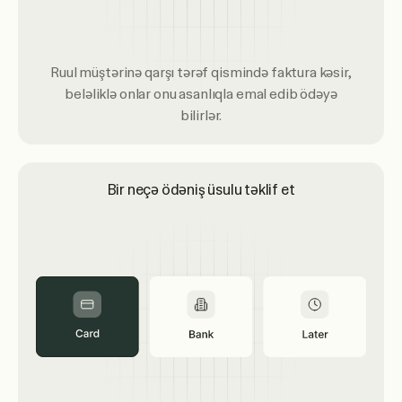
Ruul müştərinə qarşı tərəf qismində faktura kəsir,
beləliklə onlar onu asanlıqla emal edib ödəyə
bilirlər.
Bir neçə ödəniş üsulu təklif et