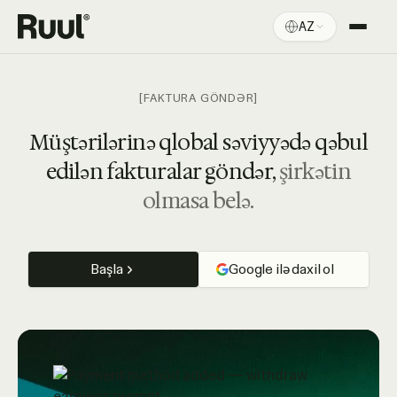
AZ
Ruul ana səhifə
Platforma
[FAKTURA GÖNDƏR]
Qiymətlər
Müştərilərinə qlobal səviyyədə qəbul
edilən fakturalar göndər,
şirkətin
Resurslar
olmasa belə.
Başla
Google ilə daxil ol