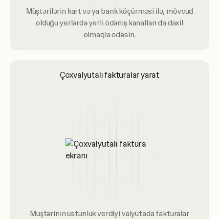
Müştərilərin kart və ya bank köçürməsi ilə, mövcud
olduğu yerlərdə yerli ödəniş kanalları da daxil
olmaqla ödəsin.
Çoxvalyutalı fakturalar yarat
Müştərinin üstünlük verdiyi valyutada fakturalar