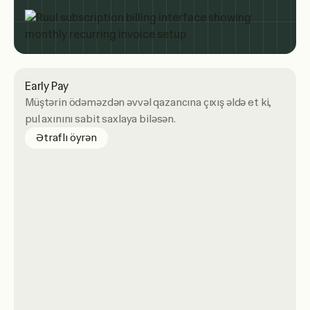
Early Pay
Müştərin ödəməzdən əvvəl qazancına çıxış əldə et ki,
pul axınını sabit saxlaya biləsən.
about Early Pay
Ətraflı öyrən