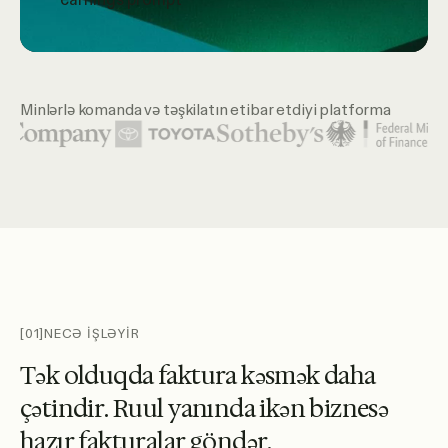
Minlərlə komanda və təşkilatın etibar etdiyi platforma
Öne çıxan təşkilat loqoları arasında United Nations, McKins
[01]
NECƏ İŞLƏYİR
T
ə
k
o
l
d
u
q
d
a
f
a
k
t
u
r
a
k
ə
s
m
ə
k
d
a
h
a
ç
ə
t
i
n
d
i
r
.
R
u
u
l
y
a
n
ı
n
d
a
i
k
ə
n
b
i
z
n
e
s
ə
h
a
z
ı
r
f
a
k
t
u
r
a
l
a
r
g
ö
n
d
ə
r
.