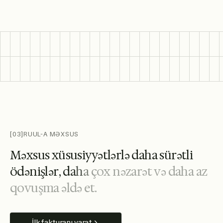
[03]
RUUL-A MƏXSUS
M
ə
x
s
u
s
x
ü
s
u
s
i
y
y
ə
t
l
ə
r
l
ə
d
a
h
a
s
ü
r
ə
t
l
i
ö
d
ə
n
i
ş
l
ə
r
,
d
a
h
a
ç
o
x
n
ə
z
a
r
ə
t
v
ə
d
a
h
a
a
z
q
o
v
u
ş
m
a
ə
l
d
ə
e
t
.
İlk fakturanı yarat