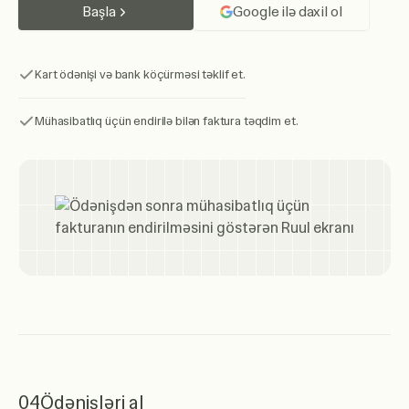
Başla
Google ilə daxil ol
Kart ödənişi və bank köçürməsi təklif et.
Mühasibatlıq üçün endirilə bilən faktura təqdim et.
04
Ödənişləri al