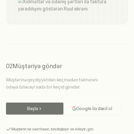
02
Müştəriyə göndər
Müştərinə qeydiyyatdan keçmədən fakturanı
ödəyə biləcəyi sadə bir keçid göndər.
Başla
Google ilə daxil ol
Müştərin nə vaxt baxır, təsdiqləyir və ödəyir, gör.