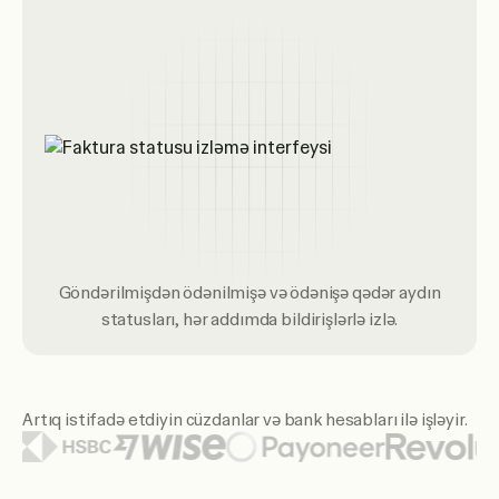
Göndərilmişdən ödənilmişə və ödənişə qədər aydın
statusları, hər addımda bildirişlərlə izlə.
Artıq istifadə etdiyin cüzdanlar və bank hesabları ilə işləyir.
Öne çıxan cüzdan və bank loqoları arasında Citi, Santander