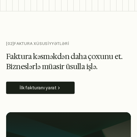
[02]
FAKTURA XÜSUSİYYƏTLƏRİ
F
a
k
t
u
r
a
k
ə
s
m
ə
k
d
ə
n
d
a
h
a
ç
o
x
u
n
u
e
t
.
B
i
z
n
e
s
l
ə
r
l
ə
m
ü
a
s
i
r
ü
s
u
l
l
a
i
ş
l
ə
.
İlk fakturanı yarat