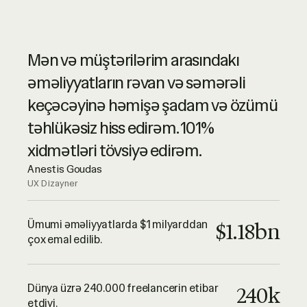
Ruul yüksək səviyyəli müştəri
Mən və müştərilərim arasındakı
xidmətinin zirvəsi ilə qabaqcıl onlayn
əməliyyatların rəvan və səmərəli
xidmətlərin sinonimidir. Onlar çox
keçəcəyinə həmişə şadam və özümü
peşəkardır – şiddətlə tövsiyə edirəm.
təhlükəsiz hiss edirəm. 101%
Luciano Landaeta
xidmətləri tövsiyə edirəm.
Memar
Anestis Goudas
UX Dizayner
Bu nöqtəyə qədər deyə biləcəyim
odur ki, Ruul etibarlıdır və xidmətləri
Ümumi əməliyyatlarda $1 milyarddan
$1.18bn
çox emal edilib.
əladır. Yaxşı işinizi davam etdirin
uşaqlar! Təşəkkür edirəm!
Adrian Lazea
Dünya üzrə 240.000 freelancerin etibar
240k
QA Mühəndisi
etdiyi.