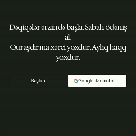
Dəqiqələr ərzində başla. Sabah ödəniş
al.
Quraşdırma xərci yoxdur. Aylıq haqq
yoxdur.
Başla
Google ilə daxil ol