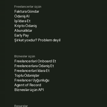
Freelancerlər üçün
Faktura Göndər
Ödəniş Al
İşi İdarə Et
Kripto Ödəniş
Abunəliklər
Early Pay
Şirkət yoxdur? Problem deyil
Bizneslər üçün
Freelancerləri Onboard Et
Freelancerlərə Ödəniş Et
Freelancerləri İdarə Et
Toplu Ödənişlər
Freelancer Uyğunluğu
Agent of Record
Bizneslər üçün API
Resurslar