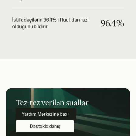
İstifadəçilərin 96.4%-i Ruul-dan razı
96.4%
olduğunu bildirir.
Tez-tez verilən suallar
Yardım Mərkəzinə bax
Dəstəklə danış