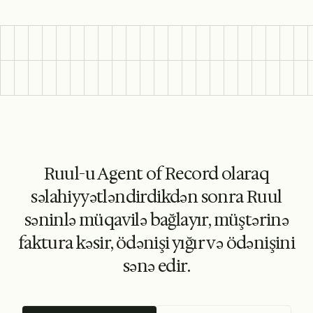
Ruul-u Agent of Record olaraq
səlahiyyətləndirdikdən sonra Ruul
səninlə müqavilə bağlayır, müştərinə
faktura kəsir, ödənişi yığır və ödənişini
sənə edir.