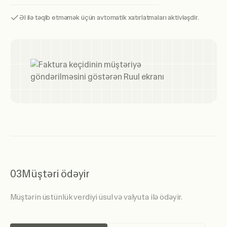
Əl ilə təqib etməmək üçün avtomatik xatırlatmaları aktivləşdir.
03
Müştəri ödəyir
Müştərin üstünlük verdiyi üsul və valyuta ilə ödəyir.