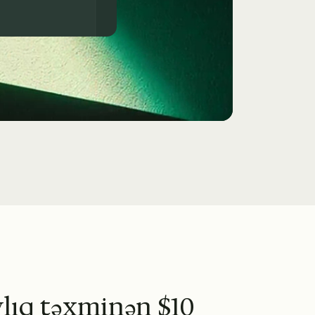
ylıq təxminən $10