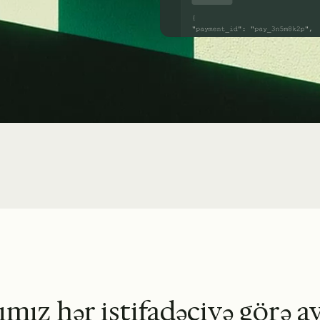
mız hər istifadəçiyə görə a