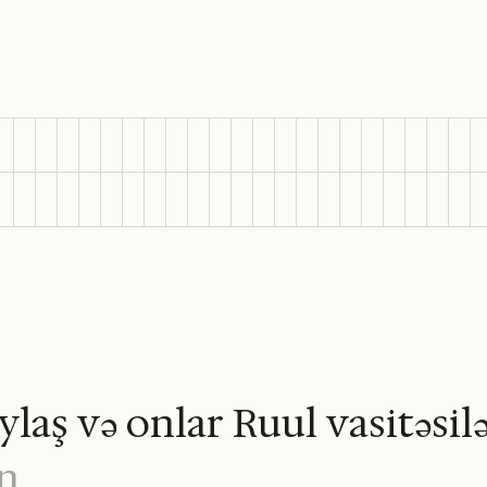
y
l
a
ş
v
ə
o
n
l
a
r
R
u
u
l
v
a
s
i
t
ə
s
i
l
n
.