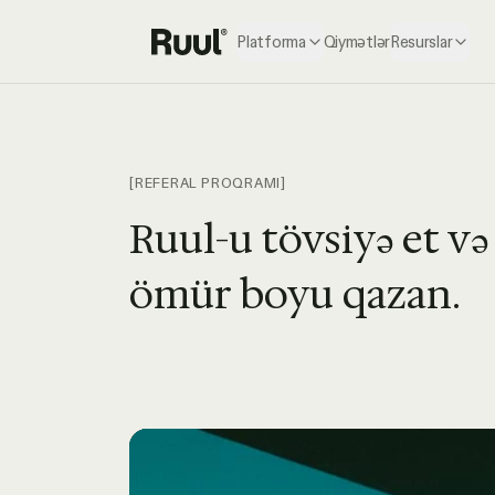
Platforma
Qiymətlər
Resurslar
Ruul ana səhifə
[REFERAL PROQRAMI]
Ruul-u tövsiyə et və
ömür boyu qazan.