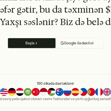
əfər gətir, bu da təxminən $
Yaxşı səslənir? Biz də belə
Başla
Google ilə daxil ol
190 ölkədə dəstəklənir
l səviyyədə qəbul olunan rəsmi fakturalar və yerli uyğunluq sənədlə