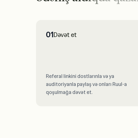
01
Dəvət et
Referal linkini dostlarınla və ya
auditoriyanla paylaş və onları Ruul-a
qoşulmağa dəvət et.