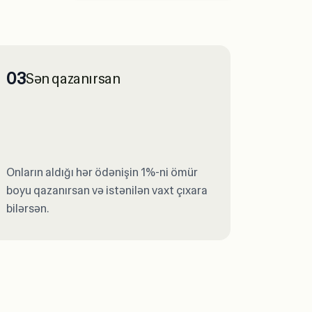
03
Sən qazanırsan
Onların aldığı hər ödənişin 1%-ni ömür
boyu qazanırsan və istənilən vaxt çıxara
bilərsən.