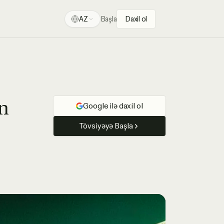
AZ
Başla
Daxil ol
ən
Google ilə daxil ol
Tövsiyəyə Başla