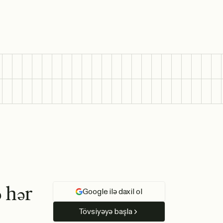
ə
h
ə
r
Google ilə daxil ol
Tövsiyəyə başla