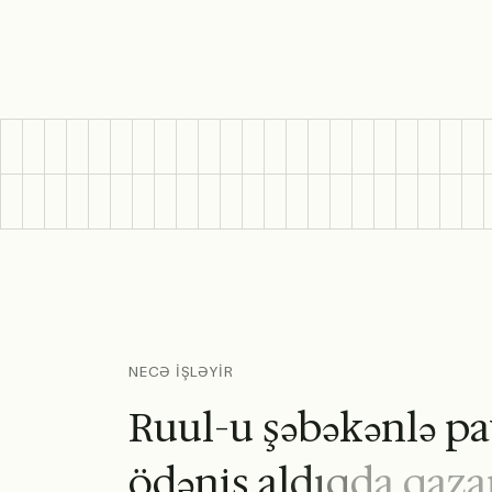
NECƏ İŞLƏYİR
R
u
u
l
-
u
ş
ə
b
ə
k
ə
n
l
ə
p
a
ö
d
ə
n
i
ş
a
l
d
ı
q
d
a
q
a
z
a