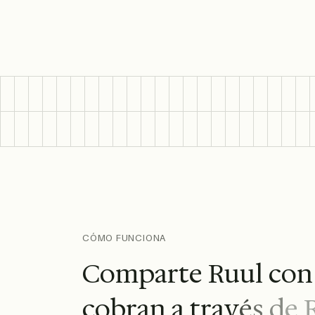
CÓMO FUNCIONA
C
o
m
p
a
r
t
e
R
u
u
l
c
o
n
c
o
b
r
a
n
a
t
r
a
v
é
s
d
e