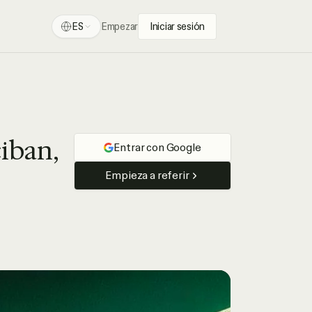
ES
Empezar
Iniciar sesión
iban,
Entrar con Google
Empieza a referir