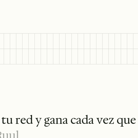
t
u
r
e
d
y
g
a
n
a
c
a
d
a
v
e
z
q
u
e
R
u
u
l
.