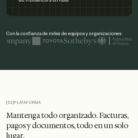
Con la confianza de miles de equipos y organizaciones
Entre los logotipos de organizaciones destacadas figuran 
[02]
PLATAFORMA
M
a
n
t
e
n
g
a
t
o
d
o
o
r
g
a
n
i
z
a
d
o
.
F
a
c
t
u
r
a
s
,
p
a
g
o
s
y
d
o
c
u
m
e
n
t
o
s
,
t
o
d
o
e
n
u
n
s
o
l
o
l
u
g
a
r
.