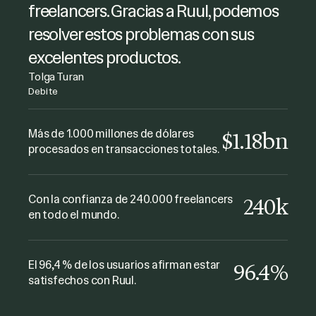
gestionar los pagos de forma
freelancers. Gracias a Ruul, podemos
eficiente. También estoy muy
resolver estos problemas con sus
contenta con la forma en que
excelentes productos.
atendieron mis consultas.
Tolga Turan
Debite
Joanna Dworniczak
Es una forma muy cómoda de pagar
kyu Collective
a los freelancers; fue fácil y sin
Más de 1.000 millones de dólares
$1.18bn
procesados en transacciones totales.
complicaciones. ¡Gran servicio y
soporte! ¡Sin duda lo recomiendo!
Fabio Minuzzi
Con la confianza de 240.000 freelancers
240k
The Gate Music
en todo el mundo.
El 96,4 % de los usuarios afirman estar
96.4%
satisfechos con Ruul.