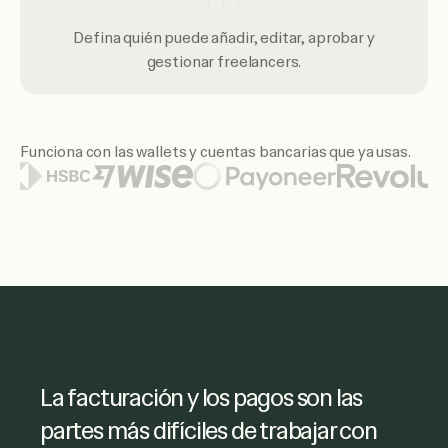
Defina quién puede añadir, editar, aprobar y
gestionar freelancers.
Funciona con las wallets y cuentas bancarias que ya usas.
Entre los logotipos de wallets y bancos destacados figuran
Ruul me permitió acceder fácilmente
La facturación y los pagos son las
a las facturas de los freelancers y
partes más difíciles de trabajar con