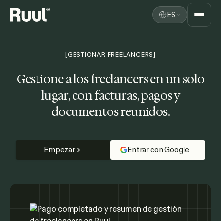
ES
Inicio de Ruul
Plataforma
[GESTIONAR FREELANCERS]
Precios
Gestione a los freelancers en un solo
lugar,
con facturas, pagos y
Recursos
documentos reunidos.
Empezar
Entrar con Google