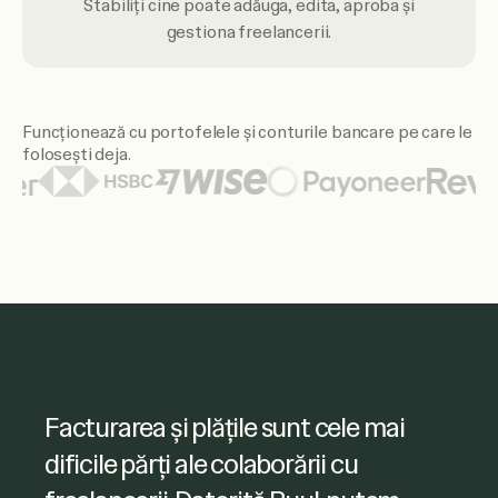
Stabiliți cine poate adăuga, edita, aproba și
gestiona freelancerii.
Funcționează cu portofelele și conturile bancare pe care le
folosești deja.
Printre logo-urile de portofele și bănci prezentate se numă
Ruul mi-a permis să am acces ușor la
Facturarea și plățile sunt cele mai
facturile freelancerilor și să gestionez
dificile părți ale colaborării cu