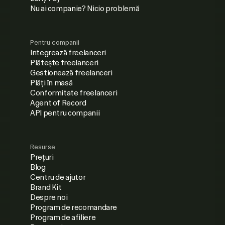
Nu ai companie? Nicio problemă
Pentru companii
Integrează freelanceri
Plătește freelanceri
Gestionează freelanceri
Plăți în masă
Conformitate freelanceri
Agent of Record
API pentru companii
Resurse
Prețuri
Blog
Centru de ajutor
Brand Kit
Despre noi
Program de recomandare
Program de afiliere