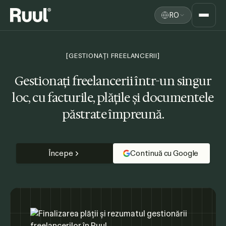
RO
Acasă Ruul
Platformă
[GESTIONAȚI FREELANCERII]
Prețuri
Gestionați freelancerii într-un singur
loc,
cu facturile, plățile și documentele
Resurse
păstrate împreună.
Începe
Continuă cu Google