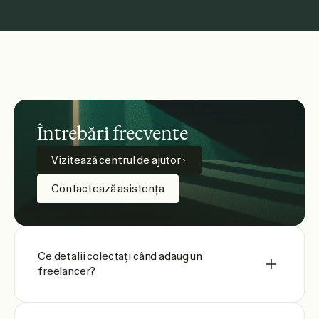
Întrebări frecvente
Vizitează centrul de ajutor
Contactează asistența
Ce detalii colectați când adaug un
freelancer?