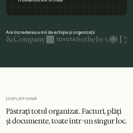
Are încrederea a mii de echipe și organizații
Printre logo-urile organizațiilor prezentate se numără Unit
[02]
PLATFORMĂ
P
ă
s
t
r
a
ț
i
t
o
t
u
l
o
r
g
a
n
i
z
a
t
.
F
a
c
t
u
r
i
,
p
l
ă
ț
i
ș
i
d
o
c
u
m
e
n
t
e
,
t
o
a
t
e
î
n
t
r
-
u
n
s
i
n
g
u
r
l
o
c
.