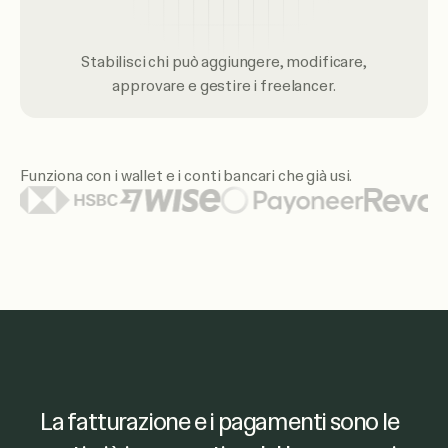
Stabilisci chi può aggiungere, modificare,
approvare e gestire i freelancer.
Funziona con i wallet e i conti bancari che già usi.
Tra i loghi di wallet e banche in evidenza ci sono Citi, San
Ruul mi ha permesso di accedere
La fatturazione e i pagamenti sono le