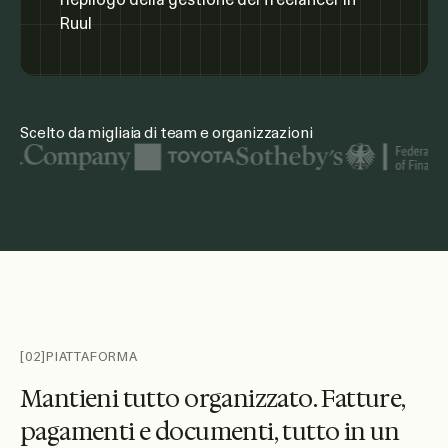
Scelto da migliaia di team e organizzazioni
Tra i loghi delle organizzazioni in evidenza ci sono United
[02]
PIATTAFORMA
M
a
n
t
i
e
n
i
t
u
t
t
o
o
r
g
a
n
i
z
z
a
t
o
.
F
a
t
t
u
r
e
,
p
a
g
a
m
e
n
t
i
e
d
o
c
u
m
e
n
t
i
,
t
u
t
t
o
i
n
u
n