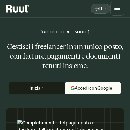
IT
Home Ruul
Piattaforma
[GESTISCI I FREELANCER]
Prezzi
Gestisci i freelancer in un unico posto,
con fatture, pagamenti e documenti
Risorse
tenuti insieme.
Inizia
Accedi con Google