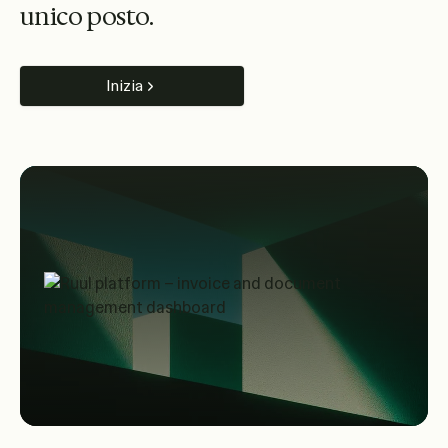
u
n
i
c
o
p
o
s
t
o
.
Inizia