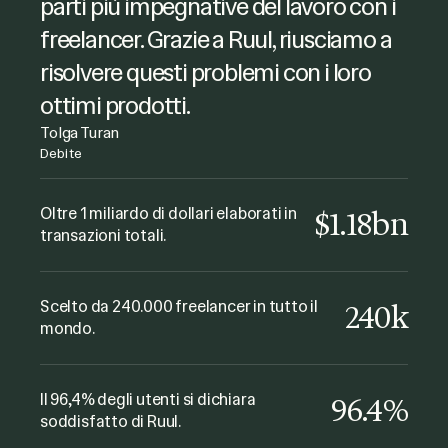
facilmente alle fatture dei freelancer
parti più impegnative del lavoro con i
e di gestire i pagamenti in modo
freelancer. Grazie a Ruul, riusciamo a
efficiente. Sono anche molto
risolvere questi problemi con i loro
soddisfatta del modo in cui sono
ottimi prodotti.
state gestite le mie richieste.
Tolga Turan
Debite
Joanna Dworniczak
Questo è un modo molto comodo di
kyu Collective
pagare i freelancer, è stato facile e
Oltre 1 miliardo di dollari elaborati in
$1.18bn
transazioni totali.
senza complicazioni. Ottimo servizio e
supporto! Lo consiglio sicuramente!
Fabio Minuzzi
Scelto da 240.000 freelancer in tutto il
240k
The Gate Music
mondo.
Il 96,4% degli utenti si dichiara
96.4%
soddisfatto di Ruul.