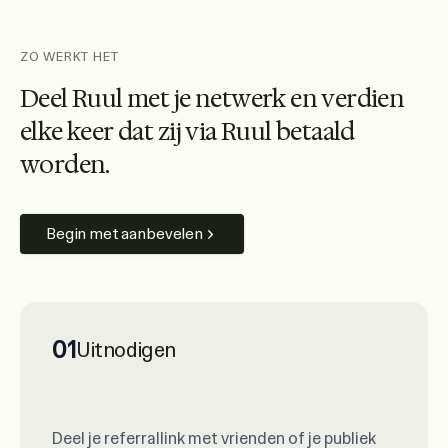
ZO WERKT HET
D
e
e
l
R
u
u
l
m
e
t
j
e
n
e
t
w
e
r
k
e
n
v
e
r
d
i
e
n
e
l
k
e
k
e
e
r
d
a
t
z
i
j
v
i
a
R
u
u
l
b
e
t
a
a
l
d
w
o
r
d
e
n
.
Begin met aanbevelen
01
Uitnodigen
Deel je referrallink met vrienden of je publiek