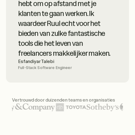
geavanceerde online diensten,
hebt om op afstand met je
met uitschieters van
klanten te gaan werken. Ik
klantenservice op hoog niveau. Ze
waardeer Ruul echt voor het
zijn zeer professioneel – een
bieden van zulke fantastische
echte aanrader.
tools die het leven van
Luciano Landaeta
freelancers makkelijker maken.
Architect
Esfandiyar Talebi
Full-Stack Software Engineer
Met Ruul had ik eenvoudig
toegang tot de facturen van
freelancers en kon ik betalingen
Vertrouwd door duizenden teams en organisaties
efficiënt afhandelen. Ik ben ook
erg tevreden over de manier
Uitgelichte organisatielogo's zijn onder andere de Vere
waarop mijn vragen werden