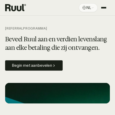
NL
Ruul home
Platform
[REFERRALPROGRAMMA]
Prijzen
Beveel Ruul aan en verdien levenslang
aan elke betaling die zij ontvangen.
Bronnen
Begin met aanbevelen