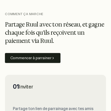
COMMENT ÇA MARCHE
P
a
r
t
a
g
e
R
u
u
l
a
v
e
c
t
o
n
r
é
s
e
a
u
,
e
t
g
a
g
n
e
c
h
a
q
u
e
f
o
i
s
q
u
'
i
l
s
r
e
ç
o
i
v
e
n
t
u
n
p
a
i
e
m
e
n
t
v
i
a
R
u
u
l
.
Commencer à parrainer
01
Inviter
Partage ton lien de parrainage avec tes amis