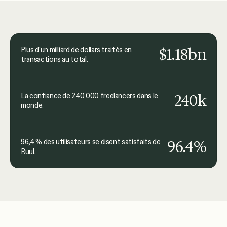
traitées.
Joanna Dworniczak
kyu Collective
$1.18bn
Plus d'un milliard de dollars traités en
transactions au total.
240k
La confiance de 240 000 freelancers dans le
monde.
96.4%
96,4 % des utilisateurs se disent satisfaits de
Ruul.