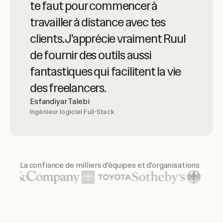
ligne avancés, avec un service
te faut pour commencer à
client de très haut niveau. Ils sont
travailler à distance avec tes
très professionnels – fortement
clients. J'apprécie vraiment Ruul
recommandés.
de fournir des outils aussi
Luciano Landaeta
fantastiques qui facilitent la vie
Architecte
des freelancers.
Esfandiyar Talebi
Ingénieur logiciel Full-Stack
Ruul m'a permis d'accéder
facilement aux factures des
freelancers et de gérer les
La confiance de milliers d'équipes et d'organisations
paiements efficacement. Je suis
aussi très satisfaite de la façon
Logos d'organisations mises en avant : United Nations, 
dont mes demandes ont été