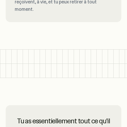
reçoivent, à vie, et tu peux retirer à tout
moment.
Ruul est synonyme de services en
Tu as essentiellement tout ce qu'il