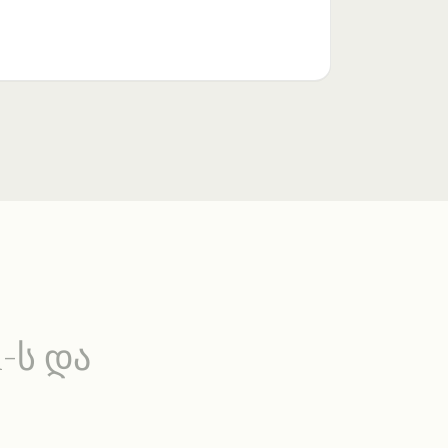
l
-
ს
დ
ა