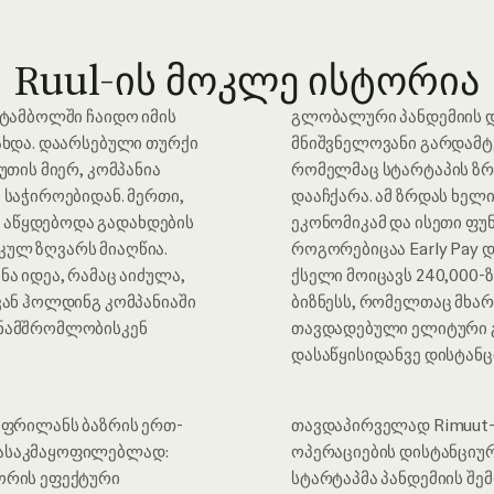
Ruul-ის მოკლე ისტორია
სტამბოლში ჩაიდო იმის
გლობალური პანდემიის და
გახდა. დაარსებული თურქი
მნიშვნელოვანი გარდამტ
უთის მიერ, კომპანია
რომელმაც სტარტაპის ზრ
 საჭიროებიდან. მერთი,
დააჩქარა. ამ ზრდას ხელ
 აწყდებოდა გადახდების
ეკონომიკამ და ისეთი ფუნ
კულ ზღვარს მიაღწია.
როგორებიცაა Early Pay და
ნა იდეა, რამაც აიძულა,
ქსელი მოიცავს 240,000-
ვან ჰოლდინგ კომპანიაში
ბიზნესს, რომელთაც მხარ
ანამშრომლობისკენ
თავდადებული ელიტური 
დასაწყისიდანვე დისტანცი
ო ფრილანს ბაზრის ერთ-
თავდაპირველად Rimuut-
დასაკმაყოფილებლად:
ოპერაციების დისტანციურ
ორის ეფექტური
სტარტაპმა პანდემიის შე