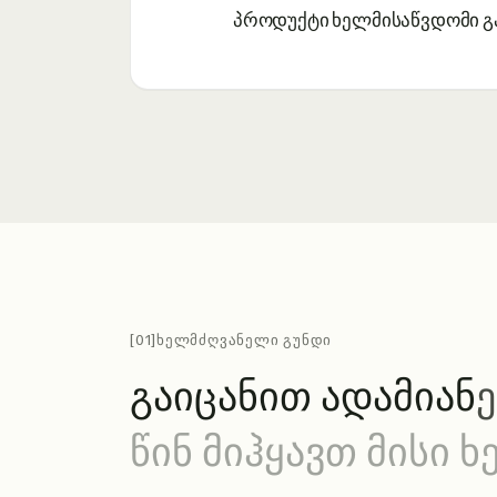
პროდუქტი ხელმისაწვდომი გ
[01]
ᲮᲔᲚᲛᲫᲦᲕᲐᲜᲔᲚᲘ ᲒᲣᲜᲓᲘ
გ
ა
ი
ც
ა
ნ
ი
თ
ა
დ
ა
მ
ი
ა
ნ
ე
წ
ი
ნ
მ
ი
ჰ
ყ
ა
ვ
თ
მ
ი
ს
ი
ხ