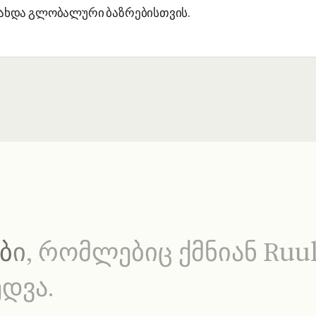
ახდა გლობალური ბაზრებისთვის.
ბ
ი
,
რ
ო
მ
ლ
ე
ბ
ი
ც
ქ
მ
ნ
ი
ა
ნ
R
u
u
ე
დ
ვ
ა
.