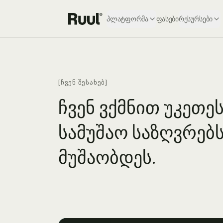
პლატფორმა
ფასები
რესურსები
Ruul-ის მთავარი
[ᲩᲕᲔᲜ ᲨᲔᲡᲐᲮᲔᲑ]
ჩვენ ვქმნით უკეთე
სამუშაო საზღვრებ
მუშაობდეს.