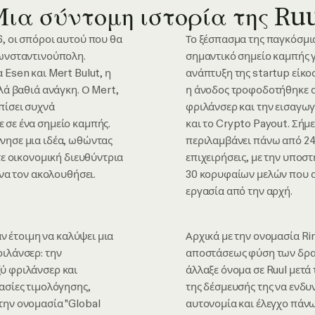
ια σύντομη ιστορία της Ru
, οι σπόροι αυτού που θα
Το ξέσπασμα της παγκόσμι
Κωνσταντινούπολη.
σημαντικό σημείο καμπής γ
 Esen και Mert Bulut, η
ανάπτυξη της startup είκο
λά βαθιά ανάγκη. Ο Mert,
η άνοδος τροφοδοτήθηκε α
πίσει συχνά
φριλάνσερ και την εισαγωγ
 σε ένα σημείο καμπής.
και το Crypto Payout. Σήμε
νησε μια ιδέα, ωθώντας
περιλαμβάνει πάνω από 24
τε οικονομική διευθύντρια
επιχειρήσεις, με την υποσ
 να τον ακολουθήσει.
30 κορυφαίων μελών που α
εργασία από την αρχή.
αν έτοιμη να καλύψει μια
Αρχικά με την ονομασία Rim
ιλάνσερ: την
αποστάσεως φύση των δρασ
ύ φριλάνσερ και
άλλαξε όνομα σε Ruul μετ
ασίες τιμολόγησης,
της δέσμευσής της να ενδυ
την ονομασία "Global
αυτονομία και έλεγχο πάνω