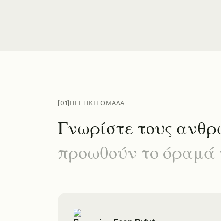
[01]
ΗΓΕΤΙΚΗ ΟΜΑΔΑ
Γ
ν
ω
ρ
ί
σ
τ
ε
τ
ο
υ
ς
α
ν
θ
ρ
π
ρ
ο
ω
θ
ο
ύ
ν
τ
ο
ό
ρ
α
μ
ά