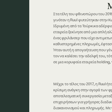
Μ
Στα τέλη του φθινοπώρου του 2016
γινόταν η Ruul φυτεύτηκαν στην 
Ιδρυμένη από τα Τούρκικα αδέρφια
εταιρεία ξεκίνησε από μια απλή αλ
ένας φριλάνσερ που είχε αντιμετω
καθυστερημένες πληρωμές, έφτασε
Ήταν αυτή η απογοήτευση που γέν
τον να καλέσει την αδελφή του, τό
σε μια κορυφαία εταιρεία holding,
Μέχρι το τέλος του 2017, η Ruul ήτ
κρίσιμη ανάγκη στην αγορά των φρ
αποτελεσματική συνεργασία μεταξ
επιχειρήσεων για γρήγορες διαδικ
διακανονισμού και πληρωμής. Με 