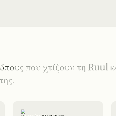
ώ
π
ο
υ
ς
π
ο
υ
χ
τ
ί
ζ
ο
υ
ν
τ
η
R
u
u
l
κ
τ
η
ς
.