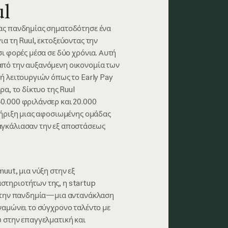
ul
ας πανδημίας σηματοδότησε ένα
ια τη Ruul, εκτοξεύοντας την
σι φορές μέσα σε δύο χρόνια. Αυτή
πό την αυξανόμενη οικονομία των
ή λειτουργιών όπως το Early Pay
ρα, το δίκτυο της Ruul
0.000 φριλάνσερ και 20.000
τήριξη μιας αφοσιωμένης ομάδας
γκάλιασαν την εξ αποστάσεως
uut, μια νύξη στην εξ
τηριοτήτων της, η startup
ά την πανδημία—μια αντανάκλαση
ναμώνει το σύγχρονο ταλέντο με
 στην επαγγελματική και