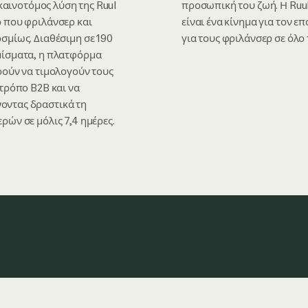
 καινοτόμος λύση της Ruul
προσωπική του ζωή. Η Ruul
ο που φριλάνσερ και
είναι ένα κίνημα για τον 
σμίως. Διαθέσιμη σε 190
για τους φριλάνσερ σε όλο 
μίσματα, η πλατφόρμα
ρούν να τιμολογούν τους
 τρόπο B2B και να
οντας δραστικά τη
ρών σε μόλις 7,4 ημέρες.