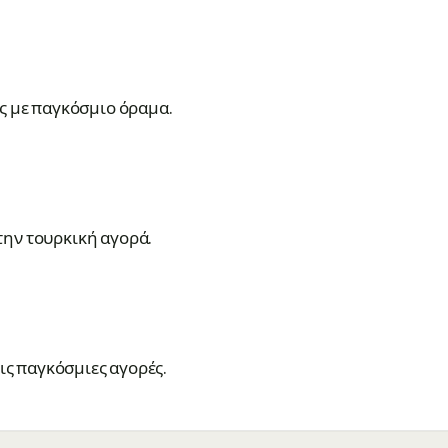
ας με παγκόσμιο όραμα.
ην τουρκική αγορά.
τις παγκόσμιες αγορές.