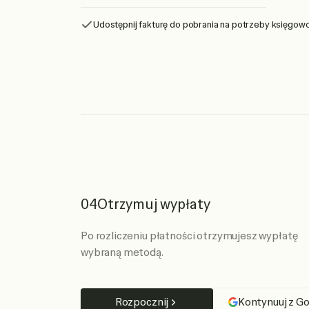
Udostępnij fakturę do pobrania na potrzeby księgowo
04
Otrzymuj wypłaty
Po rozliczeniu płatności otrzymujesz wypłatę
wybraną metodą.
Rozpocznij
Kontynuuj z G