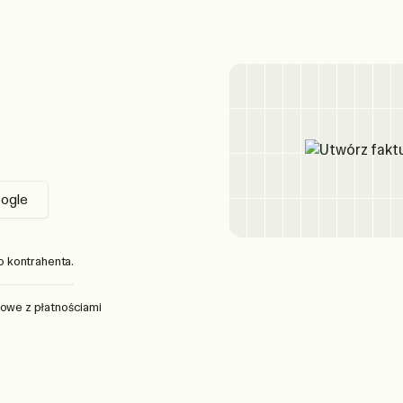
oogle
o kontrahenta.
towe z płatnościami