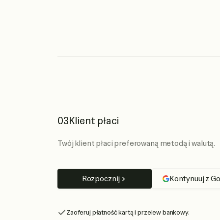
03
Klient płaci
Twój klient płaci preferowaną metodą i walutą.
Rozpocznij
Kontynuuj z G
Zaoferuj płatność kartą i przelew bankowy.