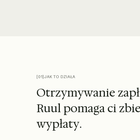
Wśród prezentowanych logo organizacji znajdują się United
[01]
JAK TO DZIAŁA
O
t
r
z
y
m
y
w
a
n
i
e
z
a
p
ł
R
u
u
l
p
o
m
a
g
a
c
i
z
b
i
w
y
p
ł
a
t
y
.