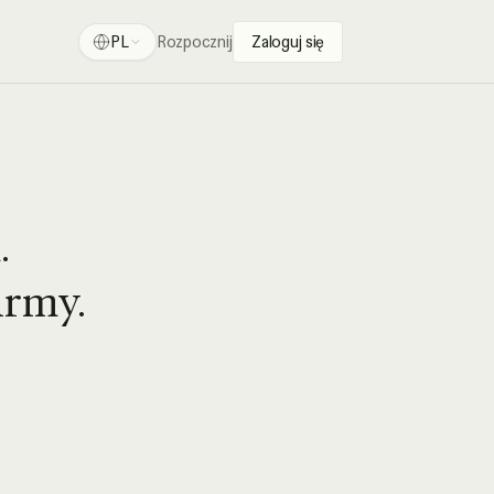
PL
Rozpocznij
Zaloguj się
.
irmy.