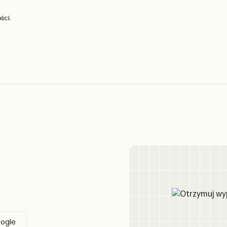
ści.
oogle