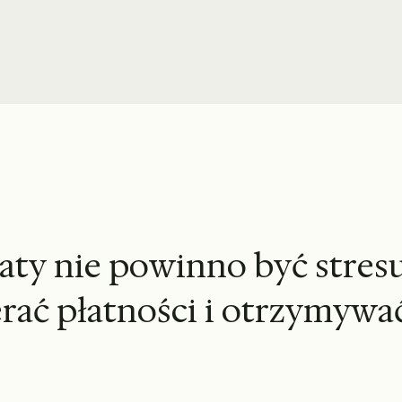
 Nations, McKinsey, Toyota, Sotheby's, Klarna, Chanel, KPMG 
a
t
y
n
i
e
p
o
w
i
n
n
o
b
y
ć
s
t
r
e
s
e
r
a
ć
p
ł
a
t
n
o
ś
c
i
i
o
t
r
z
y
m
y
w
a