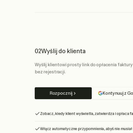
02
Wyślij do klienta
Wyślij klientowi prosty link do opłacenia faktury
bez rejestracji.
Rozpocznij
Kontynuuj z G
Zobacz, kiedy klient wyświetla, zatwierdza i opłaca fa
Włącz automatyczne przypomnienia, abyś nie musiał 