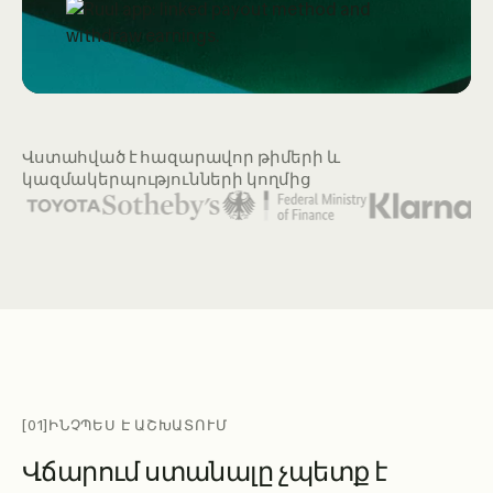
Վստահված է հազարավոր թիմերի և
կազմակերպությունների կողմից
Ներկայացված կազմակերպությունների լոգոները ներառում
[01]
ԻՆՉՊԵՍ Է ԱՇԽԱՏՈՒՄ
Վ
ճ
ա
ր
ո
ւ
մ
ս
տ
ա
ն
ա
լ
ը
չ
պ
ե
տ
ք
է