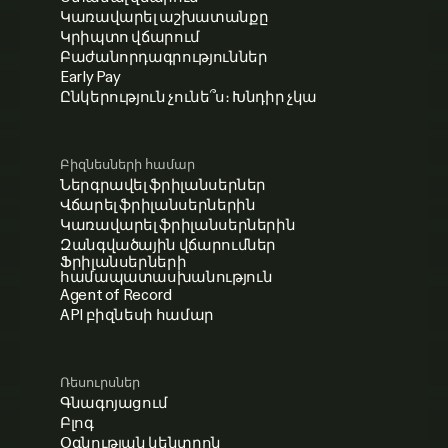
Կառավարել աշխատանքը
Կրիպտո վճարում
Բաժանորդագրություններ
Early Pay
Ընկերություն չունե՞ս։ Խնդիր չկա
Բիզնեսների համար
Ներգրավել ֆրիլանսերներ
Վճարել ֆրիլանսերներին
Կառավարել ֆրիլանսերներին
Զանգվածային վճարումներ
Ֆրիլանսերների
համապատասխանություն
Agent of Record
API բիզնեսի համար
Ռեսուրսներ
Գնագոյացում
Բլոգ
Օգնության կենտրոն