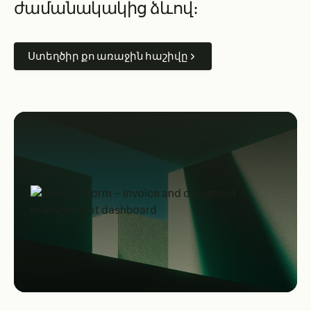
ժ
ա
մ
ա
ն
ա
կ
ա
կ
ի
ց
ձ
և
ո
վ
։
Ստեղծիր քո առաջին հաշիվը