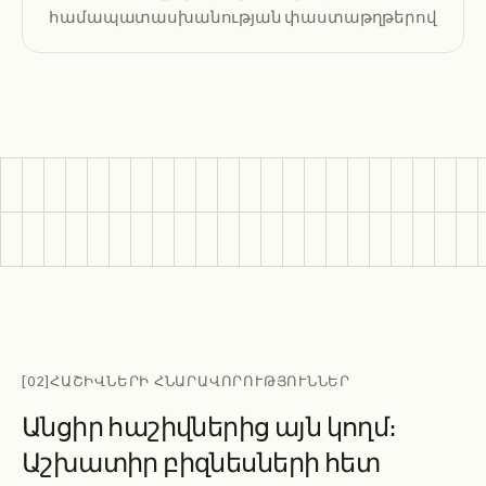
համապատասխանության փաստաթղթերով
[02]
ՀԱՇԻՎՆԵՐԻ ՀՆԱՐԱՎՈՐՈՒԹՅՈՒՆՆԵՐ
Ա
ն
ց
ի
ր
հ
ա
շ
ի
վ
ն
ե
ր
ի
ց
ա
յ
ն
կ
ո
ղ
մ
։
Ա
շ
խ
ա
տ
ի
ր
բ
ի
զ
ն
ե
ս
ն
ե
ր
ի
հ
ե
տ