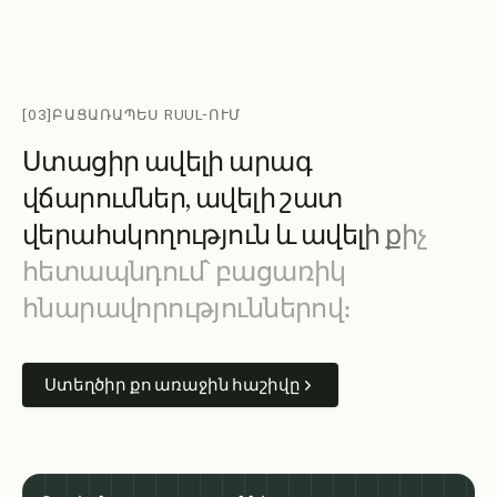
[03]
ԲԱՑԱՌԱՊԵՍ RUUL-ՈՒՄ
Ս
տ
ա
ց
ի
ր
ա
վ
ե
լ
ի
ա
ր
ա
գ
վ
ճ
ա
ր
ո
ւ
մ
ն
ե
ր
,
ա
վ
ե
լ
ի
շ
ա
տ
վ
ե
ր
ա
հ
ս
կ
ո
ղ
ո
ւ
թ
յ
ո
ւ
ն
և
ա
վ
ե
լ
ի
ք
ի
չ
հ
ե
տ
ա
պ
ն
դ
ո
ւ
մ
՝
բ
ա
ց
ա
ռ
ի
կ
հ
ն
ա
ր
ա
վ
ո
ր
ո
ւ
թ
յ
ո
ւ
ն
ն
ե
ր
ո
վ
։
Ստեղծիր քո առաջին հաշիվը