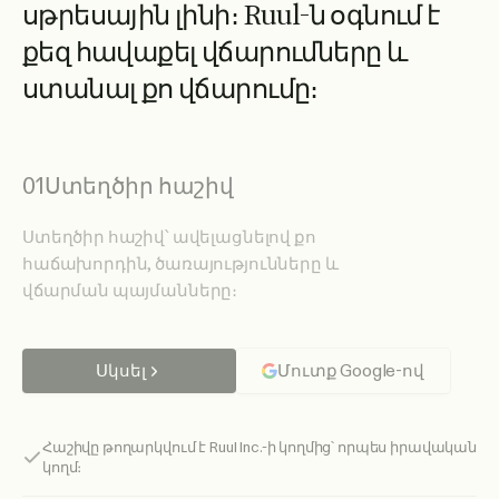
ս
թ
ր
ե
ս
ա
յ
ի
ն
լ
ի
ն
ի
։
R
u
u
l
-
ն
օ
գ
ն
ո
ւ
մ
է
ք
ե
զ
հ
ա
վ
ա
ք
ե
լ
վ
ճ
ա
ր
ո
ւ
մ
ն
ե
ր
ը
և
ս
տ
ա
ն
ա
լ
ք
ո
վ
ճ
ա
ր
ո
ւ
մ
ը
։
01
Ստեղծիր հաշիվ
Ստեղծիր հաշիվ՝ ավելացնելով քո
հաճախորդին, ծառայությունները և
վճարման պայմանները։
Սկսել
Մուտք Google-ով
Հաշիվը թողարկվում է Ruul Inc.-ի կողմից՝ որպես իրավական
կողմ։