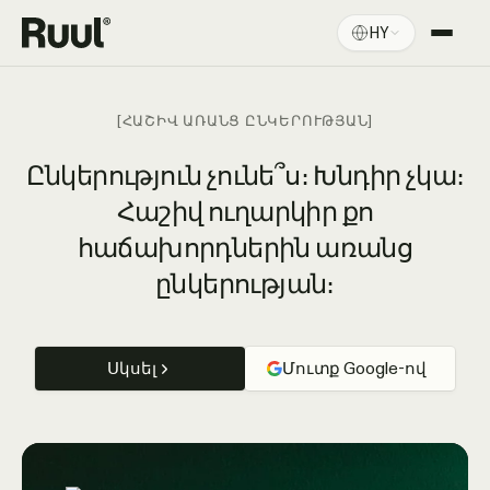
HY
Ruul-ի գլխավոր էջ
Հարթակ
[ՀԱՇԻՎ ԱՌԱՆՑ ԸՆԿԵՐՈՒԹՅԱՆ]
Գնագոյացում
Ընկերություն չունե՞ս։ Խնդիր չկա։
Հաշիվ ուղարկիր քո
Ռեսուրսներ
հաճախորդներին առանց
ընկերության։
Սկսել
Մուտք Google-ով