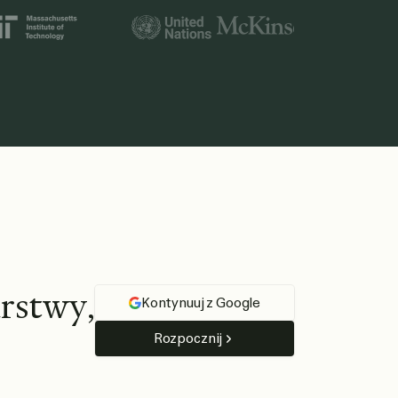
i MIT.
a
r
s
t
w
y
,
Kontynuuj z Google
Rozpocznij