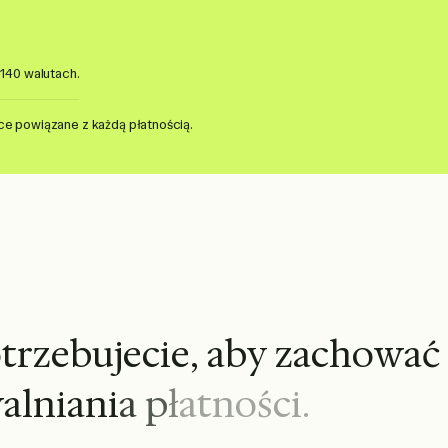
140 walutach.
jące powiązane z każdą płatnością.
o
t
r
z
e
b
u
j
e
c
i
e
,
a
b
y
z
a
c
h
o
w
a
ć
w
a
l
n
i
a
n
i
a
p
ł
a
t
n
o
ś
c
i
.