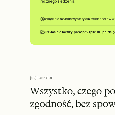
ręcznego śledzenia.
Włączcie szybkie wypłaty dla freelancerów w 
Trzymajcie faktury, paragony i pliki uzupełnia
[02]
FUNKCJE
W
s
z
y
s
t
k
o
,
c
z
e
g
o
p
z
g
o
d
n
o
ś
ć
,
b
e
z
s
p
o