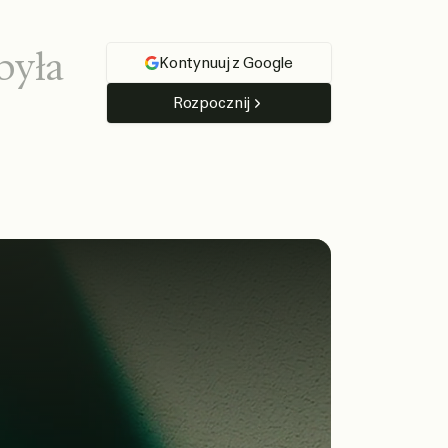
b
y
ł
a
Kontynuuj z Google
Rozpocznij