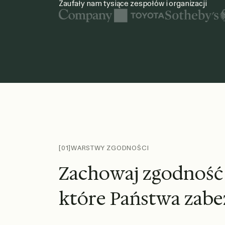
Zaufały nam tysiące zespołów i organizacji
Wśród prezentowanych logo organizacji znajdują się United
[01]
WARSTWY ZGODNOŚCI
Z
a
c
h
o
w
a
j
z
g
o
d
n
o
ś
ć
k
t
ó
r
e
P
a
ń
s
t
w
a
z
a
b
e