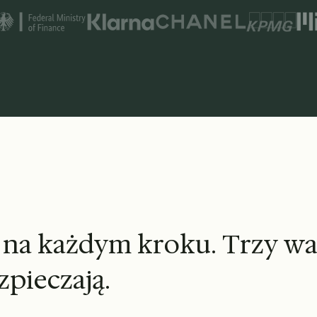
 Nations, McKinsey, Toyota, Sotheby's, Klarna, Chanel, KPMG 
n
a
k
a
ż
d
y
m
k
r
o
k
u
.
T
r
z
y
w
z
p
i
e
c
z
a
j
ą
.