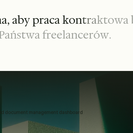
n
a
,
a
b
y
p
r
a
c
a
k
o
n
t
r
a
k
t
o
w
a
P
a
ń
s
t
w
a
f
r
e
e
l
a
n
c
e
r
ó
w
.