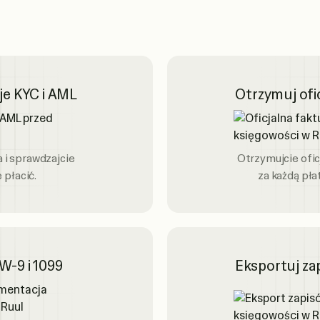
je KYC i AML
Otrzymuj ofic
 i sprawdzajcie
Otrzymujcie ofic
 płacić.
za każdą pła
W-9 i 1099
Eksportuj zap