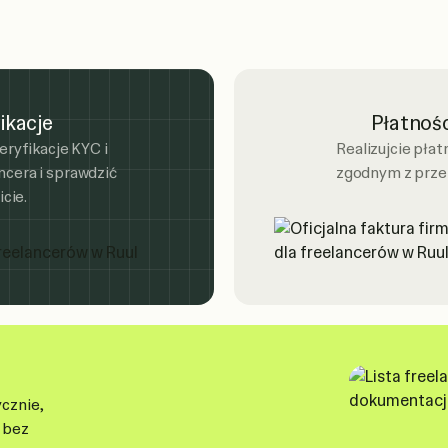
kacje
Płatnośc
ryfikacje KYC i
Realizujcie płat
ncera i sprawdzić
zgodnym z przep
cie.
cznie,
 bez