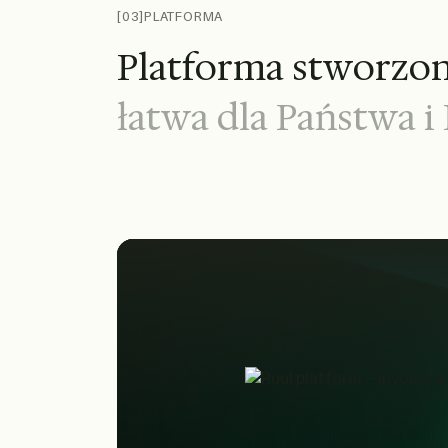
[03]
PLATFORMA
P
l
a
t
f
o
r
m
a
s
t
w
o
r
z
o
ł
a
t
w
a
d
l
a
P
a
ń
s
t
w
a
i