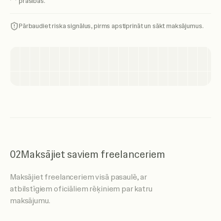
prasības.
Pārbaudiet riska signālus, pirms apstiprināt un sākt maksājumus.
02
Maksājiet saviem freelanceriem
Maksājiet freelanceriem visā pasaulē, ar
atbilstīgiem oficiāliem rēķiniem par katru
maksājumu.