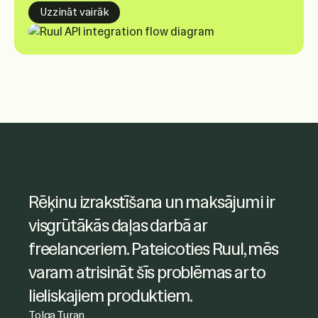
Uzzināt vairāk
Ruul ļāva man viegli piekļūt
Rēķinu izrakstīšana un maksājumi ir
freelanceru rēķiniem un efektīvi
visgrūtākās daļas darbā ar
pārvaldīt maksājumus. Esmu arī ļoti
freelanceriem. Pateicoties Ruul, mēs
apmierināta ar to, kā tika risināti mani
varam atrisināt šīs problēmas ar to
jautājumi.
lieliskajiem produktiem.
Joanna Dworniczak
Tolga Turan