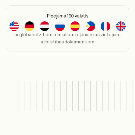
Pieejams 190 valstīs
ar globāli atzītiem oficiāliem rēķiniem un vietējiem
atbilstības dokumentiem