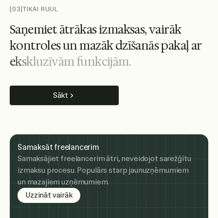
[03]
TIKAI RUUL
S
a
ņ
e
m
i
e
t
ā
t
r
ā
k
a
s
i
z
m
a
k
s
a
s
,
v
a
i
r
ā
k
k
o
n
t
r
o
l
e
s
u
n
m
a
z
ā
k
d
z
ī
š
a
n
ā
s
p
a
k
a
ļ
a
r
e
k
s
k
l
u
z
ī
v
ā
m
f
u
n
k
c
i
j
ā
m
.
Sākt
Samaksāt freelancerim
Samaksājiet freelancerim ātri, neveidojot sarežģītu
izmaksu procesu. Populārs starp jaunuzņēmumiem
un mazajiem uzņēmumiem.
Uzzināt vairāk