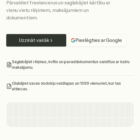
Pārvaldiet freelancerus un saglabājiet kārtību ar
vienu vietu rēķiniem, maksājumiem un
dokumentiem.
Uzzināt vairāk
Pieslēgties ar Google
Saglabājiet rēķinus, kvītis un pavaddokumentus saistītus ar katru
maksājumu.
Glabājiet savas nodokļu veidlapas un 1099 vienuviet, kur tas
attiecas.