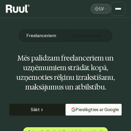
LV
Ruul sākums
Platforma
Freelanceriem
Uzņēmumiem
Cenas
Mēs palīdzam freelanceriem un
Resursi
uzņēmumiem strādāt kopā,
uzņemoties rēķinu izrakstīšanu,
maksājumus un atbilstību.
Sākt
Pieslēgties ar Google