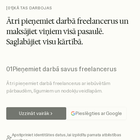
[01]
KĀ TAS DARBOJAS
Ā
t
r
i
p
i
e
ņ
e
m
i
e
t
d
a
r
b
ā
f
r
e
e
l
a
n
c
e
r
u
s
u
n
m
a
k
s
ā
j
i
e
t
v
i
ņ
i
e
m
v
i
s
ā
p
a
s
a
u
l
ē
.
S
a
g
l
a
b
ā
j
i
e
t
v
i
s
u
k
ā
r
t
ī
b
ā
.
01
Pieņemiet darbā savus freelancerus
Ātri pieņemiet darbā freelancerus ar iebūvētām
pārbaudēm, līgumiem un nodokļu veidlapām.
Uzzināt vairāk
Pieslēgties ar Google
Apstipriniet identitātes datus, lai izpildītu pamata atbilstības