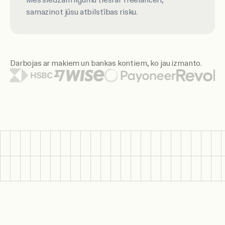
Mēs slēdzam līgumu tieši ar freelanceri,
samazinot jūsu atbilstības risku.
Darbojas ar makiem un bankas kontiem, ko jau izmanto.
Redzamie maku un banku logotipi ietver Citi, Santander, HS