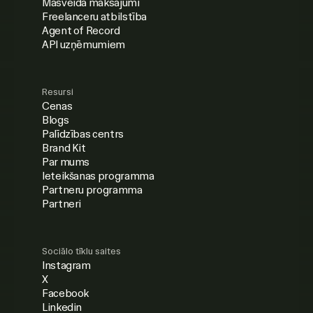
Masveida maksājumi
Freelanceru atbilstība
Agent of Record
API uzņēmumiem
Resursi
Cenas
Blogs
Palīdzības centrs
Brand Kit
Par mums
Ieteikšanas programma
Partneru programma
Partneri
Sociālo tīklu saites
Instagram
X
Facebook
Linkedin