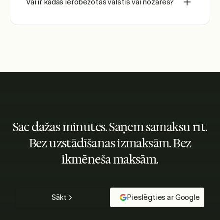
Vai ir kādas ierobežotas valstis vai nozares?
Sāc dažās minūtēs. Saņem samaksu rīt.
Bez uzstādīšanas izmaksām. Bez
ikmēneša maksām.
Sākt
Pieslēgties ar Google