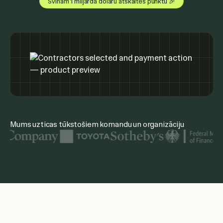
Svinam 1 miljarda dolāru atskaites punktu 🎉
Mums uzticas tūkstošiem komandu un organizāciju
Redzamie organizāciju logotipi ietver United Nations, McKi