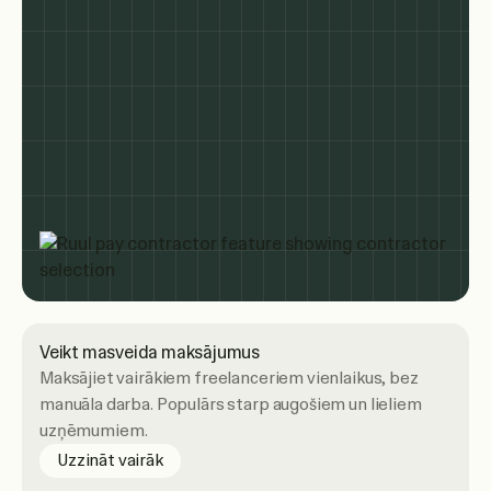
Veikt masveida maksājumus
Maksājiet vairākiem freelanceriem vienlaikus, bez
manuāla darba. Populārs starp augošiem un lieliem
uzņēmumiem.
Uzzināt vairāk