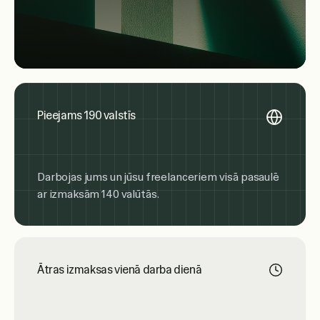
Pieejams 190 valstīs
Darbojas jums un jūsu freelanceriem visā pasaulē
ar izmaksām 140 valūtās.
Ātras izmaksas vienā darba dienā