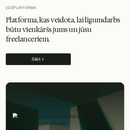
[02]
PLATFORMA
P
l
a
t
f
o
r
m
a
,
k
a
s
v
e
i
d
o
t
a
,
l
a
i
l
ī
g
u
m
d
a
r
b
s
b
ū
t
u
v
i
e
n
k
ā
r
š
s
j
u
m
s
u
n
j
ū
s
u
f
r
e
e
l
a
n
c
e
r
i
e
m
.
Sākt