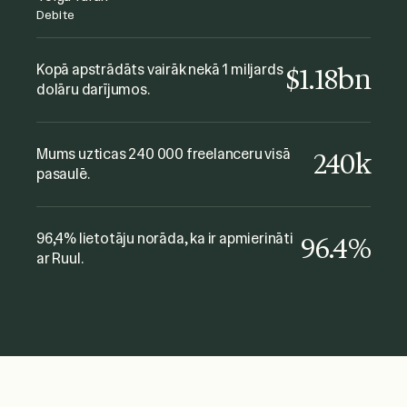
kyu Collective
Debite
Šis ir ļoti ērts veids, kā maksāt
freelanceriem, tas bija viegli un
Kopā apstrādāts vairāk nekā 1 miljards
$1.18bn
dolāru darījumos.
nesarežģīti. Lielisks pakalpojums un
atbalsts! Es to noteikti iesaku!
Fabio Minuzzi
Mums uzticas 240 000 freelanceru visā
240k
The Gate Music
pasaulē.
96,4% lietotāju norāda, ka ir apmierināti
96.4%
ar Ruul.