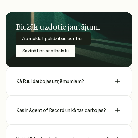
Biežāk uzdotie jautājumi
Apmeklēt palīdzības centru
Sazināties ar atbalstu
Kā Ruul darbojas uzņēmumiem?
Kas ir Agent of Record un kā tas darbojas?