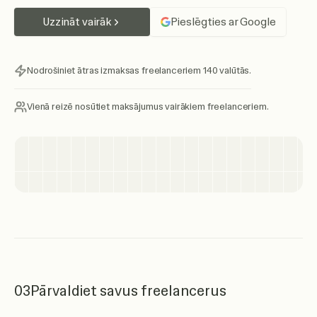
Uzzināt vairāk
Pieslēgties ar Google
Nodrošiniet ātras izmaksas freelanceriem 140 valūtās.
Vienā reizē nosūtiet maksājumus vairākiem freelanceriem.
03
Pārvaldiet savus freelancerus