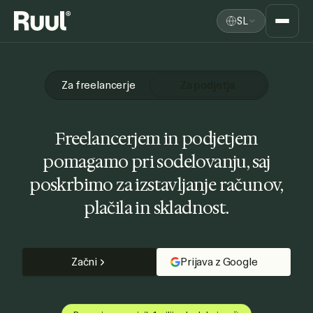
SL
Domača stran Ruul
Platforma
Za freelancerje
Za podjetja
Cene
Freelancerjem in podjetjem
Viri
pomagamo pri sodelovanju, saj
poskrbimo za izstavljanje računov,
plačila in skladnost.
Začni
Prijava z Google