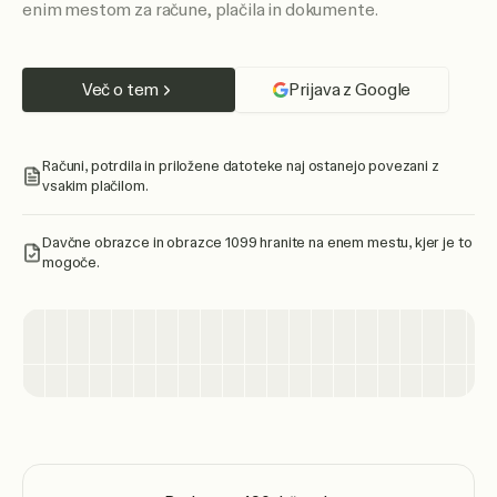
enim mestom za račune, plačila in dokumente.
Več o tem
Prijava z Google
Računi, potrdila in priložene datoteke naj ostanejo povezani z
vsakim plačilom.
Davčne obrazce in obrazce 1099 hranite na enem mestu, kjer je to
mogoče.