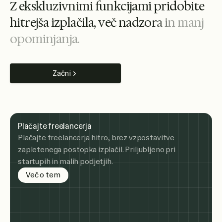
Z
e
k
s
k
l
u
z
i
v
n
i
m
i
f
u
n
k
c
i
j
a
m
i
p
r
i
d
o
b
i
t
e
h
i
t
r
e
j
š
a
i
z
p
l
a
č
i
l
a
,
v
e
č
n
a
d
z
o
r
a
i
n
m
a
n
j
o
p
o
m
i
n
j
a
n
j
a
.
Začni
Plačajte freelancerja
Plačajte freelancerja hitro, brez vzpostavitve
zapletenega postopka izplačil. Priljubljeno pri
startupih in malih podjetjih.
Več o tem