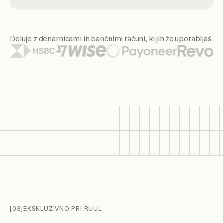
Deluje z denarnicami in bančnimi računi, ki jih že uporabljaš.
Med prikazanimi logotipi denarnic in bank so Citi, Santande
[03]
EKSKLUZIVNO PRI RUUL