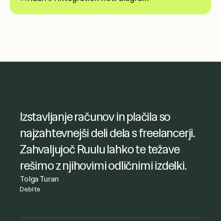
Ruul mi je omogočil enostaven
Izstavljanje računov in plačila so
dostop do računov freelancerjev in
najzahtevnejši deli dela s freelancerji.
učinkovito obravnavo plačil. Zelo sem
Zahvaljujoč Ruulu lahko te težave
zadovoljna tudi z načinom, kako so
rešimo z njihovimi odličnimi izdelki.
obravnavali moja vprašanja.
Tolga Turan
Debite
Joanna Dworniczak
To je zelo priročen način plačevanja
kyu Collective
freelancerjev, bil je preprost in