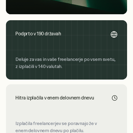
Podprto v 190 državah
Deluje za vas in vaše freelancerje po vsem svetu,
z izplačili v 140 valutah.
Hitra izplačila v enem delovnem dnevu
Izplačila freelancerjev se poravnajo že v
enem delovnem dnevu po plačilu.