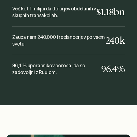
nezapleten. Odlična storitev in
Več kot 1 milijarda dolarjev obdelanih v
$1.18bn
skupnih transakcijah.
podpora! Vsekakor priporočam!
Fabio Minuzzi
The Gate Music
Zaupa nam 240.000 freelancerjev po vsem
240k
svetu.
96,4 % uporabnikov poroča, da so
96.4%
zadovoljni z Ruulom.