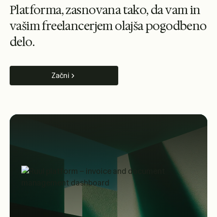
P
l
a
t
f
o
r
m
a
,
z
a
s
n
o
v
a
n
a
t
a
k
o
,
d
a
v
a
m
i
n
v
a
š
i
m
f
r
e
e
l
a
n
c
e
r
j
e
m
o
l
a
j
š
a
p
o
g
o
d
b
e
n
o
d
e
l
o
.
Začni