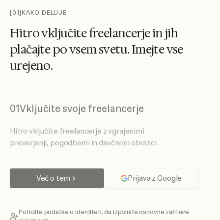
[01]
KAKO DELUJE
H
i
t
r
o
v
k
l
j
u
č
i
t
e
f
r
e
e
l
a
n
c
e
r
j
e
i
n
j
i
h
p
l
a
č
a
j
t
e
p
o
v
s
e
m
s
v
e
t
u
.
I
m
e
j
t
e
v
s
e
u
r
e
j
e
n
o
.
01
Vključite svoje freelancerje
Hitro vključite freelancerje z vgrajenimi
preverjanji, pogodbami in davčnimi obrazci.
Več o tem
Prijava z Google
Potrdite podatke o identiteti, da izpolnite osnovne zahteve