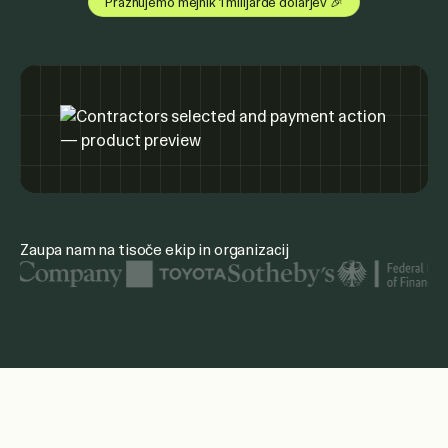
Praznujemo mejnik 1 milijarde dolarjev 🎉
Zaupa nam na tisoče ekip in organizacij
Med prikazanimi logotipi organizacij so United Nations, Mc