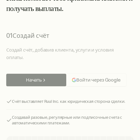
п
о
л
у
ч
а
т
ь
в
ы
п
л
а
т
ы
.
01
Создай счёт
Создай счёт, добавив клиента, услуги и условия
оплаты.
Начать
Войти через Google
Счёт выставляет Ruul Inc. как юридическая сторона сделки.
Создавай разовые, регулярные или подписочные счета с
автоматическими платежами.