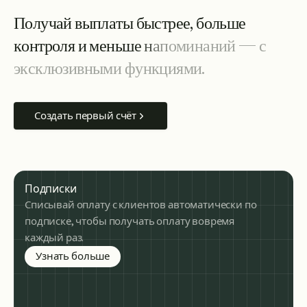
П
о
л
у
ч
а
й
в
ы
п
л
а
т
ы
б
ы
с
т
р
е
е
,
б
о
л
ь
ш
е
к
о
н
т
р
о
л
я
и
м
е
н
ь
ш
е
н
а
п
о
м
и
н
а
н
и
й
—
с
э
к
с
к
л
ю
з
и
в
н
ы
м
и
ф
у
н
к
ц
и
я
м
и
.
Создать первый счёт
Подписки
Списывай оплату с клиентов автоматически по
подписке, чтобы получать оплату вовремя
каждый раз.
about subscription billing
Узнать больше