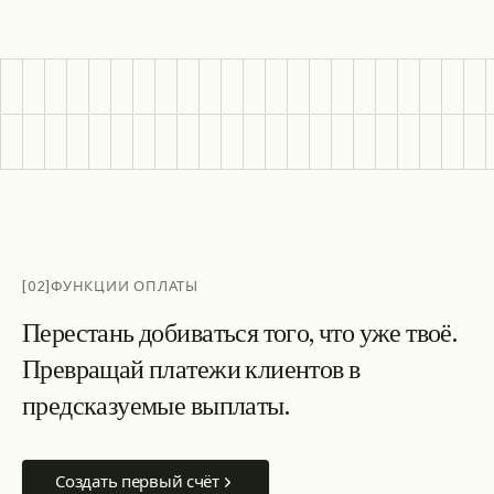
[02]
ФУНКЦИИ ОПЛАТЫ
П
е
р
е
с
т
а
н
ь
д
о
б
и
в
а
т
ь
с
я
т
о
г
о
,
ч
т
о
у
ж
е
т
в
о
ё
.
П
р
е
в
р
а
щ
а
й
п
л
а
т
е
ж
и
к
л
и
е
н
т
о
в
в
п
р
е
д
с
к
а
з
у
е
м
ы
е
в
ы
п
л
а
т
ы
.
Создать первый счёт