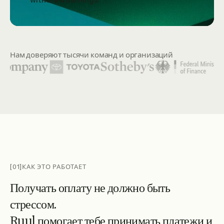
Нам доверяют тысячи команд и организаций
Среди представленных логотипов организаций — United N
[01]
КАК ЭТО РАБОТАЕТ
П
о
л
у
ч
а
т
ь
о
п
л
а
т
у
н
е
д
о
л
ж
н
о
б
ы
т
ь
с
т
р
е
с
с
о
м
.
R
u
u
l
п
о
м
о
г
а
е
т
т
е
б
е
п
р
и
н
и
м
а
т
ь
п
л
а
т
е
ж
и
и