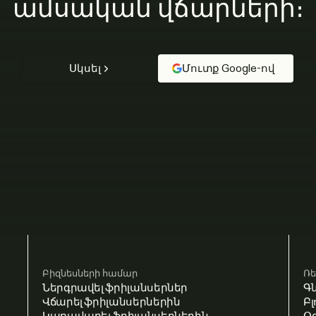
ամսական վճարների։
Սկսել
Մուտք Google-ով
Բիզնեսների համար
Ռե
Ներգրավել ֆրիլանսերներ
Գ
Վճարել ֆրիլանսերներին
Բլ
Կառավարել ֆրիլանսերներին
Օ