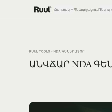
Հարթակ
Գնագոյացում
Ռեսուր
Ruul-ի գլխավոր էջ
RUUL TOOLS - NDA ԳԵՆԵՐԱՏՈՐ
ԱՆՎՃԱՐ NDA ԳԵ