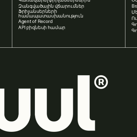
Զանգվածային վճարումներ
Br
Ֆրիլանսերների
Մ
համապատասխանություն
Ո
Agent of Record
Գ
API բիզնեսի համար
Գ