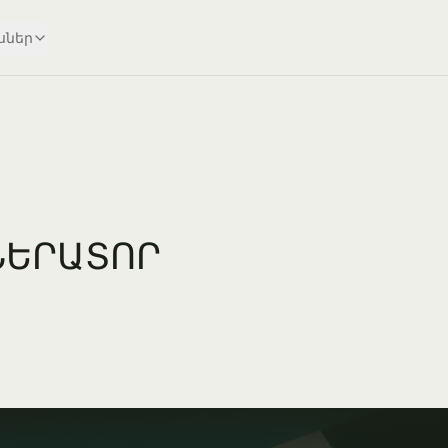
սներ
ՆԵՐԱՏՈՐ