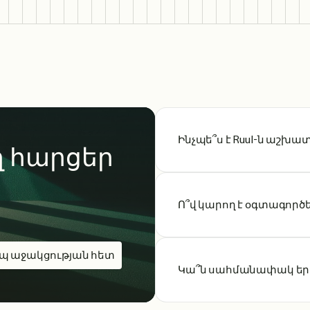
Ինչպե՞ս է Ruul-ն աշխ
 հարցեր
Ո՞վ կարող է օգտագործել
պ աջակցության հետ
Կա՞ն սահմանափակ երկ