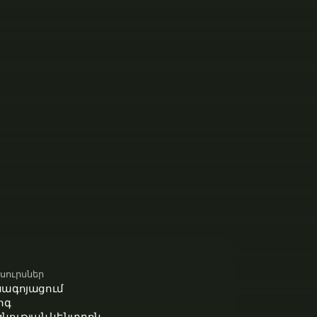
սուրսներ
նագոյացում
ոգ
գնության կենտրոն