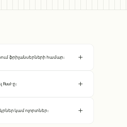
ատում ֆրիլանսերների համար։
 Ruul-ը։
րներ կամ ոլորտներ։