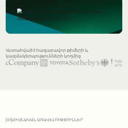
Վստահված է հազարավոր թիմերի և
կազմակերպությունների կողմից
Ներկայացված կազմակերպությունների լոգոները ներառում
[01]
ՀԻՄՆԱԿԱՆ ԱՌԱՎԵԼՈՒԹՅՈՒՆՆԵՐ