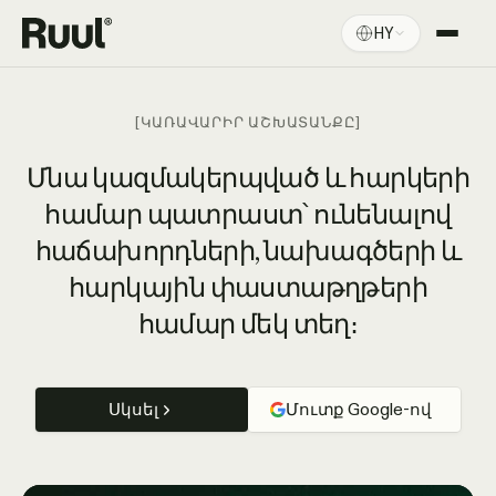
HY
Ruul-ի գլխավոր էջ
Հարթակ
[ԿԱՌԱՎԱՐԻՐ ԱՇԽԱՏԱՆՔԸ]
Գնագոյացում
Մնա կազմակերպված և հարկերի
համար պատրաստ՝ ունենալով
Ռեսուրսներ
հաճախորդների, նախագծերի և
հարկային փաստաթղթերի
համար մեկ տեղ։
Սկսել
Մուտք Google-ով