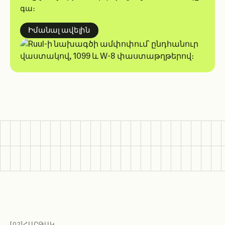
գա։
about getting tax ready
Իմանալ ավելին
[02]
ՀԱՐԹԱԿ