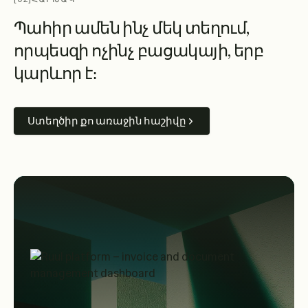
Պ
ա
հ
ի
ր
ա
մ
ե
ն
ի
ն
չ
մ
ե
կ
տ
ե
ղ
ո
ւ
մ
,
ո
ր
պ
ե
ս
զ
ի
ո
չ
ի
ն
չ
բ
ա
ց
ա
կ
ա
յ
ի
,
ե
ր
բ
կ
ա
ր
և
ո
ր
է
։
Ստեղծիր քո առաջին հաշիվը