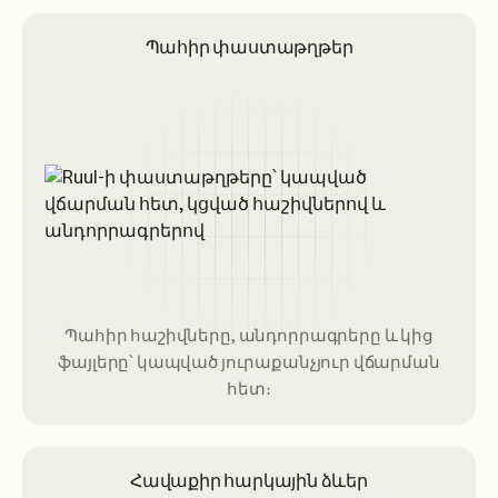
Պահիր փաստաթղթեր
Պահիր հաշիվները, անդորրագրերը և կից
ֆայլերը՝ կապված յուրաքանչյուր վճարման
հետ։
Հավաքիր հարկային ձևեր