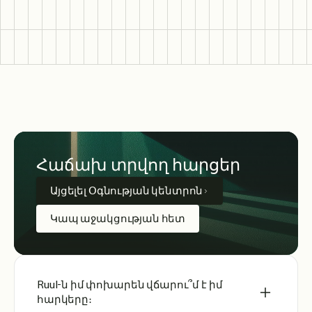
Հաճախ տրվող հարցեր
Այցելել Օգնության կենտրոն
Կապ աջակցության հետ
Ruul-ն իմ փոխարեն վճարու՞մ է իմ
հարկերը։