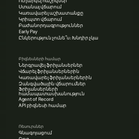
Ուղարկել հաշիվներ
Ստանալ վճարում
Կառավարել աշխատանքը
Կրիպտո վճարում
Բաժանորդագրություններ
Early Pay
Ընկերություն չունե՞ս։ Խնդիր չկա
Բիզնեսների համար
Ներգրավել ֆրիլանսերներ
Վճարել ֆրիլանսերներին
Կառավարել ֆրիլանսերներին
Զանգվածային վճարումներ
Ֆրիլանսերների
համապատասխանություն
Agent of Record
API բիզնեսի համար
Ռեսուրսներ
Գնագոյացում
Բլոգ