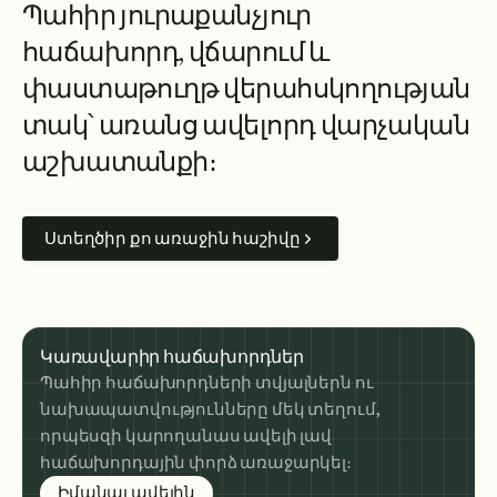
Պ
ա
հ
ի
ր
յ
ո
ւ
ր
ա
ք
ա
ն
չ
յ
ո
ւ
ր
հ
ա
ճ
ա
խ
ո
ր
դ
,
վ
ճ
ա
ր
ո
ւ
մ
և
փ
ա
ս
տ
ա
թ
ո
ւ
ղ
թ
վ
ե
ր
ա
հ
ս
կ
ո
ղ
ո
ւ
թ
յ
ա
ն
տ
ա
կ
՝
ա
ռ
ա
ն
ց
ա
վ
ե
լ
ո
ր
դ
վ
ա
ր
չ
ա
կ
ա
ն
ա
շ
խ
ա
տ
ա
ն
ք
ի
։
Ստեղծիր քո առաջին հաշիվը
Կառավարիր հաճախորդներ
Պահիր հաճախորդների տվյալներն ու
նախապատվությունները մեկ տեղում,
որպեսզի կարողանաս ավելի լավ
հաճախորդային փորձ առաջարկել։
about managing clients
Իմանալ ավելին