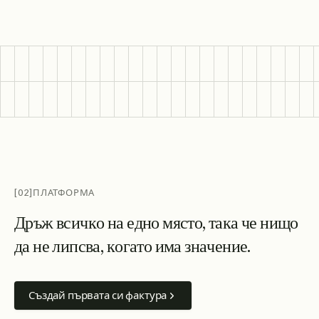
[02]
ПЛАТФОРМА
Д
р
ъ
ж
в
с
и
ч
к
о
н
а
е
д
н
о
м
я
с
т
о
,
т
а
к
а
ч
е
н
и
щ
о
д
а
н
е
л
и
п
с
в
а
,
к
о
г
а
т
о
и
м
а
з
н
а
ч
е
н
и
е
.
Създай първата си фактура