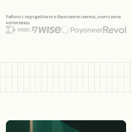
Работи с портфейлите и банковите сметки, които вече
използваш.
Сред показаните лога на портфейли и банки са Citi, Santa