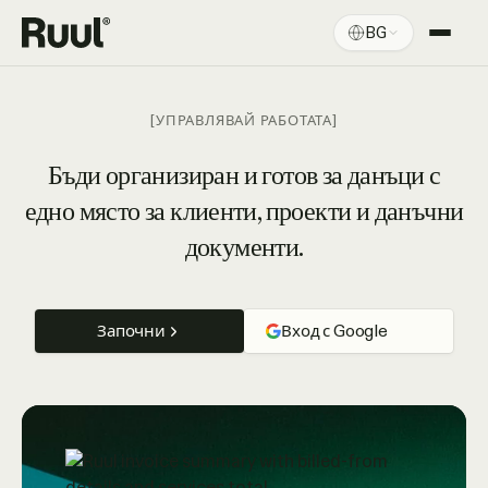
BG
Начална страница на Ruul
Платформа
[УПРАВЛЯВАЙ РАБОТАТА]
Цени
Бъди организиран и готов за данъци с
едно място за клиенти, проекти и данъчни
Ресурси
документи.
Започни
Вход с Google