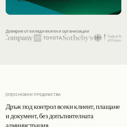
Доверие от хиляди екипи и организации
Сред показаните лога на организации са United Nations, 
[01]
ОСНОВНИ ПРЕДИМСТВА
Д
р
ъ
ж
п
о
д
к
о
н
т
р
о
л
в
с
е
к
и
к
л
и
е
н
т
,
п
л
а
щ
а
н
е
и
д
о
к
у
м
е
н
т
,
б
е
з
д
о
п
ъ
л
н
и
т
е
л
н
а
т
а
а
д
м
и
н
и
с
т
р
а
ц
и
я
.