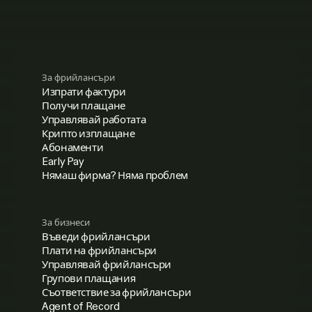
За фрийлансъри
Изпрати фактури
Получи плащане
Управлявай работата
Крипто изплащане
Абонаменти
Early Pay
Нямаш фирма? Няма проблем
За бизнеси
Въведи фрийлансъри
Плати на фрийлансъри
Управлявай фрийлансъри
Групови плащания
Съответствие за фрийлансъри
Agent of Record