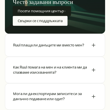
Често задавани въпроси
Посети помощния център
Свържи се с поддръжката
Ruul плаща ли данъците ми вместо мен?
Как Ruul помага на мен и на клиента ми да
спазваме изискванията?
Мога ли да експортирам записите си за
данъчно подаване или одит?