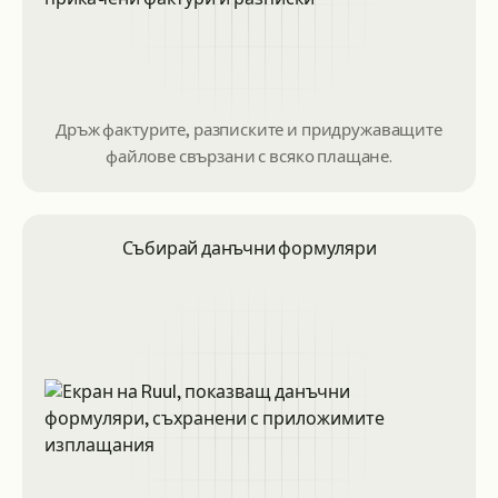
Дръж фактурите, разписките и придружаващите
файлове свързани с всяко плащане.
Събирай данъчни формуляри