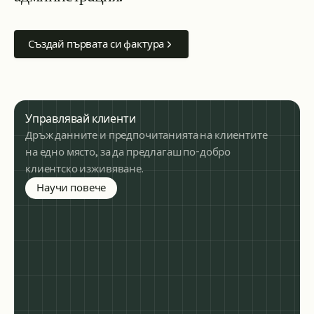
Създай първата си фактура
Управлявай клиенти
Дръж данните и предпочитанията на клиентите
на едно място, за да предлагаш по-добро
клиентско изживяване.
about managing clients
Научи повече