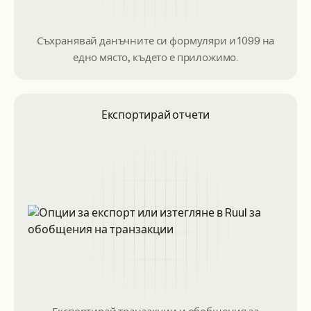
Съхранявай данъчните си формуляри и 1099 на
едно място, където е приложимо.
Експортирай отчети