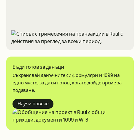
Бъди готов за данъци
Съхранявай данъчните си формуляри и 1099 на
едно място, за да си готов, когато дойде време за
подаване.
about getting tax ready
Научи повече