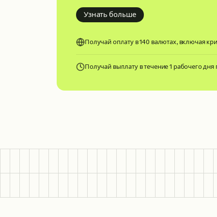
about getting tax ready
Узнать больше
Получай оплату в 140 валютах, включая кр
Получай выплату в течение 1 рабочего дня