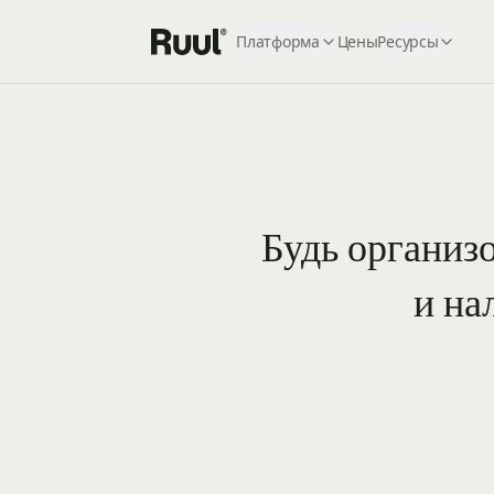
Платформа
Цены
Ресурсы
Главная Ruul
Будь организ
и на