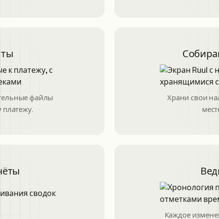
нты
Собира
ительные файлы
Храни свои на
 платежу.
мест
чёты
Вед
Каждое измене