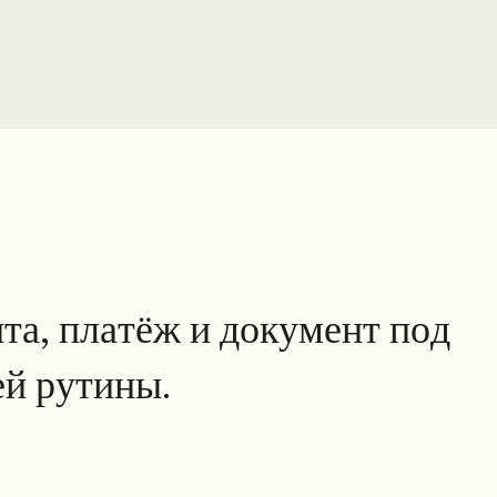
ations, McKinsey, Toyota, Sotheby's, Klarna, Chanel, KPMG
н
т
а
,
п
л
а
т
ё
ж
и
д
о
к
у
м
е
н
т
п
о
д
е
й
р
у
т
и
н
ы
.