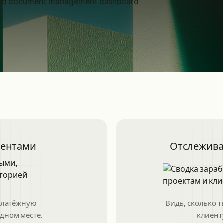
иентами
Отслежива
платёжную
Видь, сколько т
дном месте.
клиент