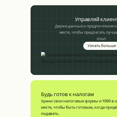
Управляй клиен
Держи данные и предпочтения к
месте, чтобы предлагать луч
опыт.
Узнать больше
Будь готов к налогам
Храни свои налоговые формы и 1099 в 
месте, чтобы быть готовым, когда прид
подавать.