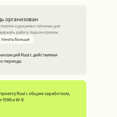
дь организован
платёж и документ лёгкими для
 держать работу под контролем.
about staying organized
Узнать больше