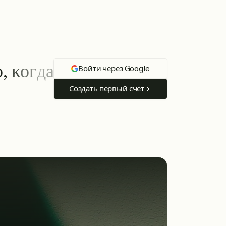
о
,
к
о
г
д
а
Войти через Google
Создать первый счёт