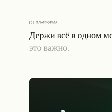
[02]
ПЛАТФОРМА
Д
е
р
ж
и
в
с
ё
в
о
д
н
о
м
м
э
т
о
в
а
ж
н
о
.