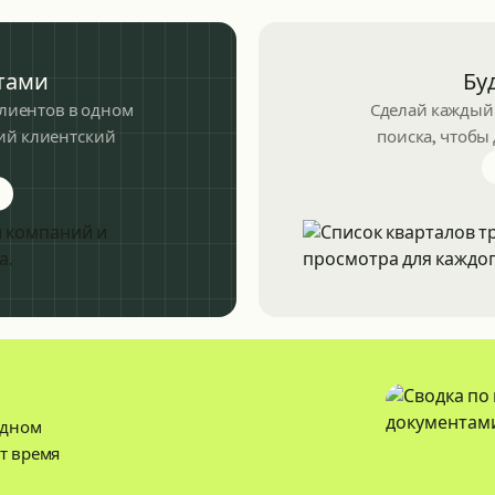
тами
Бу
лиентов в одном
Сделай каждый 
ший клиентский
поиска, чтобы
about managing clients
одном
ёт время