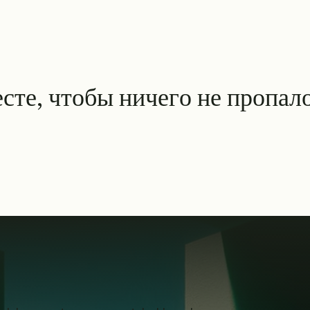
е
с
т
е
,
ч
т
о
б
ы
н
и
ч
е
г
о
н
е
п
р
о
п
а
л