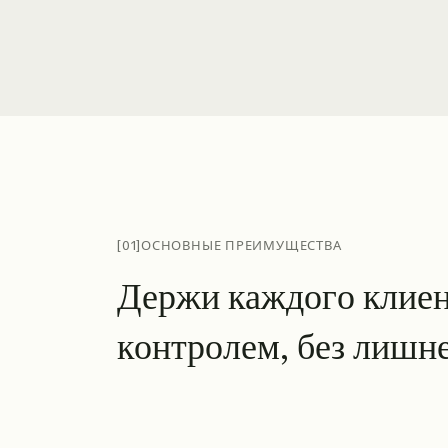
Среди представленных логотипов организаций — United N
[01]
ОСНОВНЫЕ ПРЕИМУЩЕСТВА
Д
е
р
ж
и
к
а
ж
д
о
г
о
к
л
и
е
к
о
н
т
р
о
л
е
м
,
б
е
з
л
и
ш
н