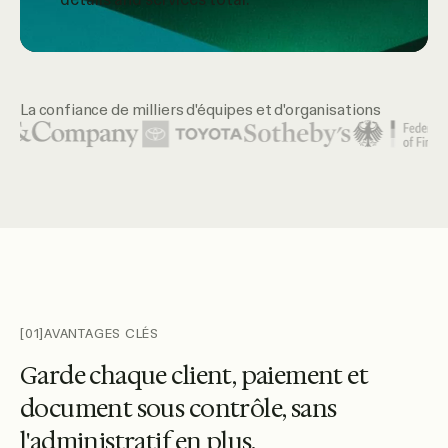
La confiance de milliers d'équipes et d'organisations
Logos d'organisations mises en avant : United Nations, McK
[01]
AVANTAGES CLÉS
G
a
r
d
e
c
h
a
q
u
e
c
l
i
e
n
t
,
p
a
i
e
m
e
n
t
e
t
d
o
c
u
m
e
n
t
s
o
u
s
c
o
n
t
r
ô
l
e
,
s
a
n
s
l
'
a
d
m
i
n
i
s
t
r
a
t
i
f
e
n
p
l
u
s
.