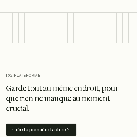
[02]
PLATEFORME
G
a
r
d
e
t
o
u
t
a
u
m
ê
m
e
e
n
d
r
o
i
t
,
p
o
u
r
q
u
e
r
i
e
n
n
e
m
a
n
q
u
e
a
u
m
o
m
e
n
t
c
r
u
c
i
a
l
.
Crée ta première facture