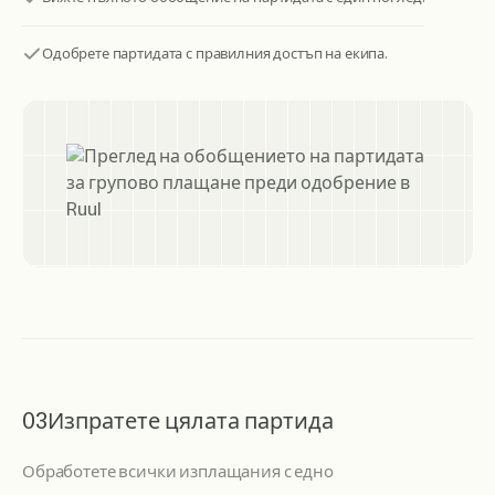
Одобрете партидата с правилния достъп на екипа.
03
Изпратете цялата партида
Обработете всички изплащания с едно