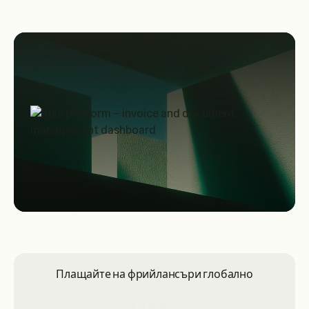
Плащайте на фрийлансъри глобално