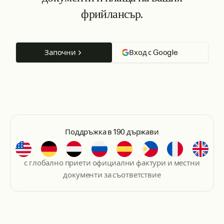
фрийлансър.
Започни
Вход с Google
Поддръжка в 190 държави
с глобално приети официални фактури и местни
документи за съответствие