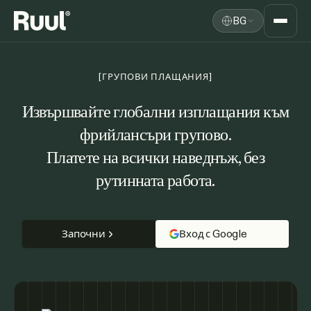
BG
Начална страница на Ruul
Платформа
[ГРУПОВИ ПЛАЩАНИЯ]
Цени
Извършвайте глобални изплащания към
фрийлансъри групово.
Ресурси
Платете на всички наведнъж, без
рутинната работа.
Започни
Вход с Google