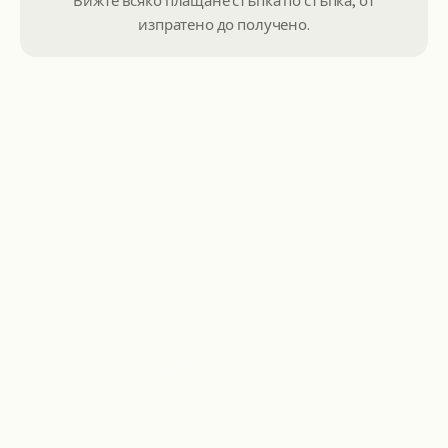
Вижте всяко плащане стъпка по стъпка, от
изпратено до получено.
Получете истинска поддръжка
Получете специализирана помощ от истински
екип, от настройката на първото плащане до
текущите изплащания.