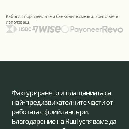
Работи с портфейлите и банковите сметки, които вече
използваш.
Сред показаните лога на портфейли и банки са Citi, Santa
Ruul ми даде лесен достъп до
Фактурирането и плащанията са
фактурите на фрийлансърите и да
най-предизвикателните части от
обработвам плащанията
работата с фрийлансъри.
ефективно. Също така съм много
Благодарение на Ruul успяваме да