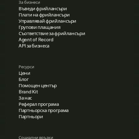
За бизнеси
Въведи фрийлансъри
Плати на фрийлансъри
Управлявай фрийлансъри
Групови плащания
Съответствие за фрийлансъри
Agent of Record
API за бизнеса
Ресурси
Цени
Блог
Помощен център
Brand Kit
За нас
Реферал програма
Партньорска програма
Партньори
Социални връзки