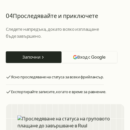
04
Проследявайте и приключете
Следете напредъка, докато всяко изплащане
бъде завършено.
Започни
Вход с Google
Ясно проследяване на статуса за всеки фрийлансър.
Експортирайте записите, когато е време за равнение.