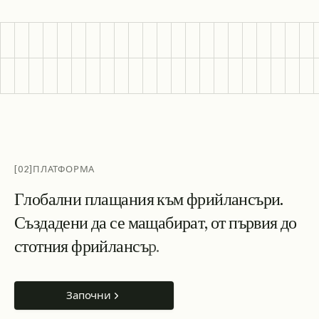
[02]
ПЛАТФОРМА
Г
л
о
б
а
л
н
и
п
л
а
щ
а
н
и
я
к
ъ
м
ф
р
и
й
л
а
н
с
ъ
р
и
.
С
ъ
з
д
а
д
е
н
и
д
а
с
е
м
а
щ
а
б
и
р
а
т
,
о
т
п
ъ
р
в
и
я
д
о
с
т
о
т
н
и
я
ф
р
и
й
л
а
н
с
ъ
р
.
Започни