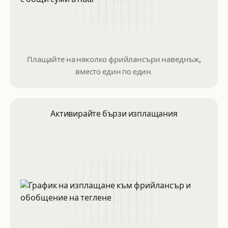
Плащайте на няколко фрийлансъри наведнъж,
вместо един по един.
Активирайте бързи изплащания