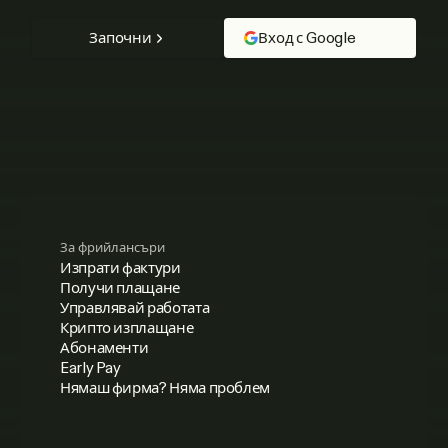
Започни
Вход с Google
За фрийлансъри
Изпрати фактури
Получи плащане
Управлявай работата
Крипто изплащане
Абонаменти
Early Pay
Нямаш фирма? Няма проблем