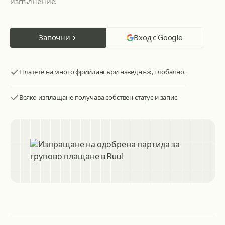
изпълнение.
Започни
Вход с Google
Платете на много фрийлансъри наведнъж, глобално.
Всяко изплащане получава собствен статус и запис.