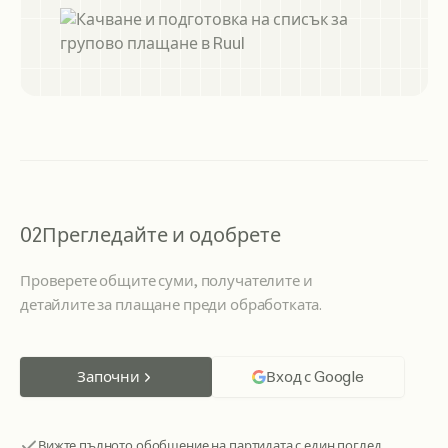
02
Прегледайте и одобрете
Проверете общите суми, получателите и
детайлите за плащане преди обработката.
Започни
Вход с Google
Вижте пълното обобщение на партидата с един поглед.