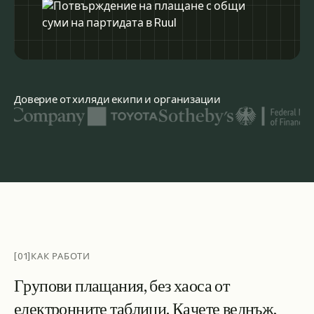
Доверие от хиляди екипи и организации
Сред показаните лога на организации са United Nations, 
[01]
КАК РАБОТИ
Г
р
у
п
о
в
и
п
л
а
щ
а
н
и
я
,
б
е
з
х
а
о
с
а
о
т
е
л
е
к
т
р
о
н
н
и
т
е
т
а
б
л
и
ц
и
.
К
а
ч
е
т
е
в
е
д
н
ъ
ж
,