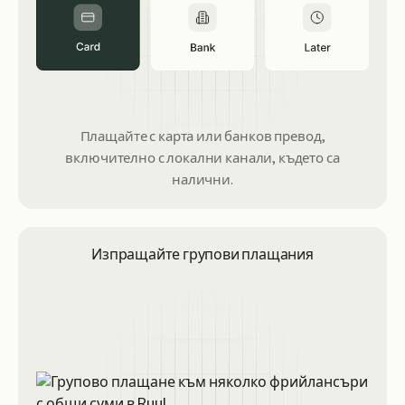
Плащайте с карта или банков превод,
включително с локални канали, където са
налични.
Изпращайте групови плащания