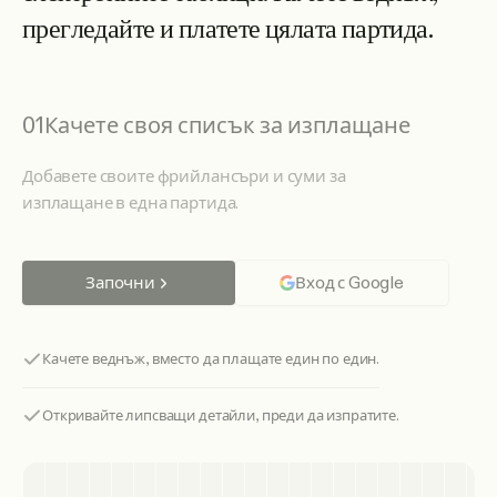
п
р
е
г
л
е
д
а
й
т
е
и
п
л
а
т
е
т
е
ц
я
л
а
т
а
п
а
р
т
и
д
а
.
01
Качете своя списък за изплащане
Добавете своите фрийлансъри и суми за
изплащане в една партида.
Започни
Вход с Google
Качете веднъж, вместо да плащате един по един.
Откривайте липсващи детайли, преди да изпратите.