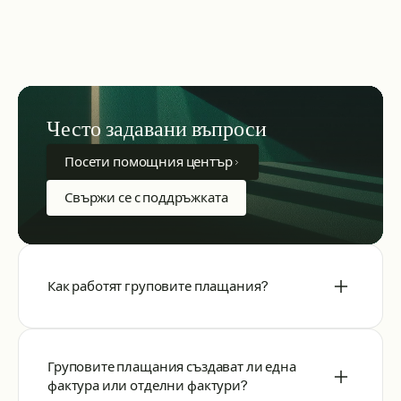
Често задавани въпроси
Посети помощния център
Свържи се с поддръжката
Как работят груповите плащания?
Груповите плащания създават ли една
фактура или отделни фактури?