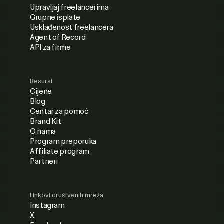
Upravljaj freelancerima
Grupne isplate
Usklađenost freelancera
Agent of Record
API za firme
Resursi
Cijene
Blog
Centar za pomoć
Brand Kit
O nama
Program preporuka
Affiliate program
Partneri
Linkovi društvenih mreža
Instagram
X