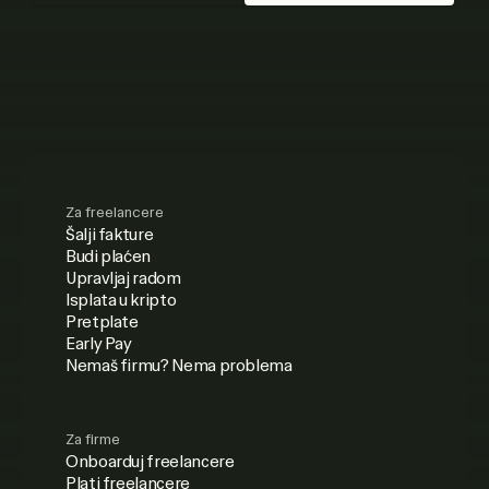
Za freelancere
Šalji fakture
Budi plaćen
Upravljaj radom
Isplata u kripto
Pretplate
Early Pay
Nemaš firmu? Nema problema
Za firme
Onboarduj freelancere
Plati freelancere