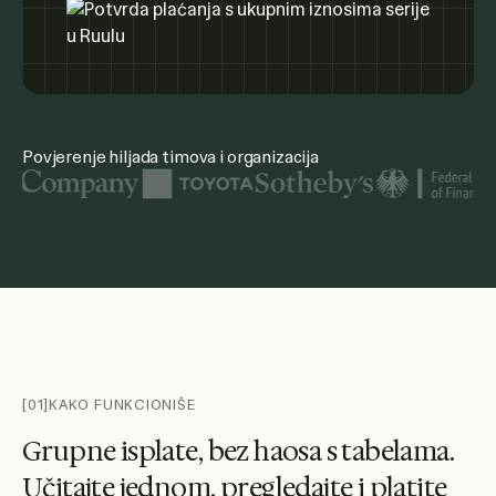
Povjerenje hiljada timova i organizacija
Istaknuti logotipi organizacija uključuju Ujedinjene nacije,
[01]
KAKO FUNKCIONIŠE
G
r
u
p
n
e
i
s
p
l
a
t
e
,
b
e
z
h
a
o
s
a
s
t
a
b
e
l
a
m
a
.
U
č
i
t
a
j
t
e
j
e
d
n
o
m
,
p
r
e
g
l
e
d
a
j
t
e
i
p
l
a
t
i
t
e