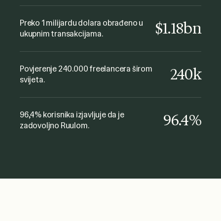
Ovo je vrlo zgodan način plaćanja
freelancera, bilo je lako i
Preko 1 milijardu dolara obrađeno u
$1.18bn
ukupnim transakcijama.
nekomplikovano. Sjajna usluga i
podrška! Definitivno preporučujem!
Fabio Minuzzi
Povjerenje 240.000 freelancera širom
240k
The Gate Music
svijeta.
96,4% korisnika izjavljuje da je
96.4%
zadovoljno Ruulom.