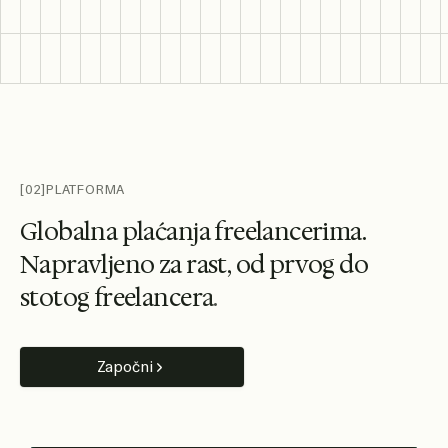
[02]
PLATFORMA
G
l
o
b
a
l
n
a
p
l
a
ć
a
n
j
a
f
r
e
e
l
a
n
c
e
r
i
m
a
.
N
a
p
r
a
v
l
j
e
n
o
z
a
r
a
s
t
,
o
d
p
r
v
o
g
d
o
s
t
o
t
o
g
f
r
e
e
l
a
n
c
e
r
a
.
Započni