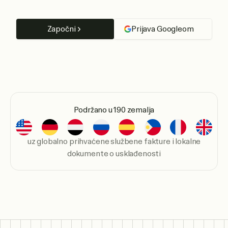
Započni
Prijava Googleom
Podržano u 190 zemalja
uz globalno prihvaćene službene fakture i lokalne
dokumente o usklađenosti