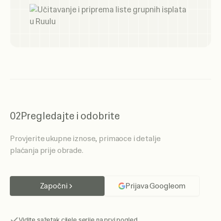
02
Pregledajte i odobrite
Provjerite ukupne iznose, primaoce i detalje
plaćanja prije obrade.
Započni
Prijava Googleom
Vidite sažetak cijele serije na prvi pogled.