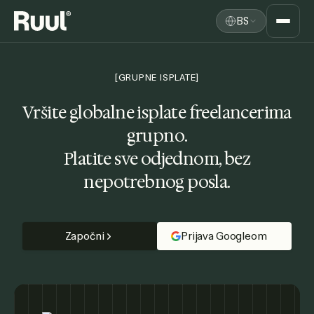
BS
Ruul početna
Platforma
[GRUPNE ISPLATE]
Cijene
Vršite globalne isplate freelancerima
grupno.
Resursi
Platite sve odjednom, bez
nepotrebnog posla.
Započni
Prijava Googleom