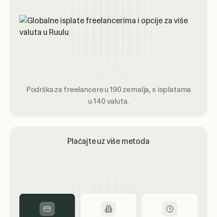
Podrška za freelancere u 190 zemalja, s isplatama
u 140 valuta.
Plaćajte uz više metoda