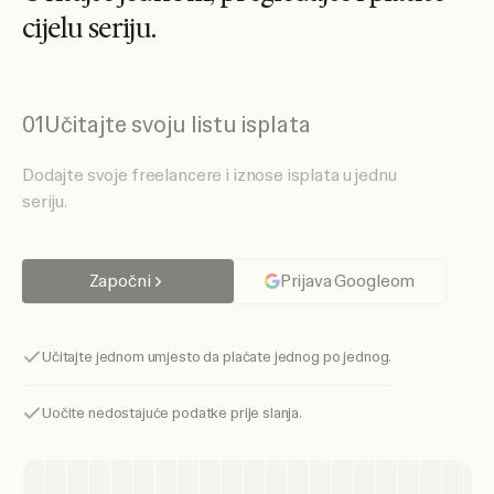
c
i
j
e
l
u
s
e
r
i
j
u
.
01
Učitajte svoju listu isplata
Dodajte svoje freelancere i iznose isplata u jednu
seriju.
Započni
Prijava Googleom
Učitajte jednom umjesto da plaćate jednog po jednog.
Uočite nedostajuće podatke prije slanja.