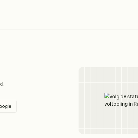
d.
oogle