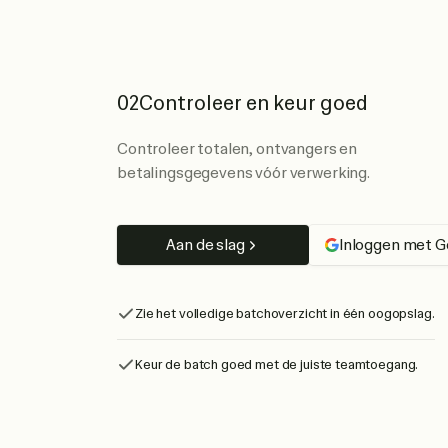
02
Controleer en keur goed
Controleer totalen, ontvangers en
betalingsgegevens vóór verwerking.
Aan de slag
Inloggen met G
Zie het volledige batchoverzicht in één oogopslag.
Keur de batch goed met de juiste teamtoegang.