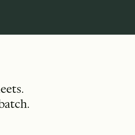
en MIT.
h
e
e
t
s
.
b
a
t
c
h
.