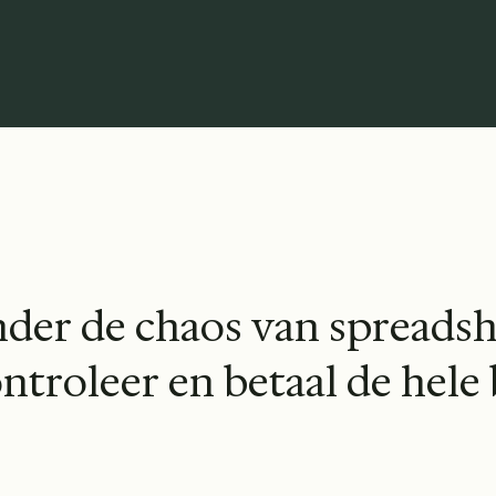
de Naties, McKinsey, Toyota, Sotheby's, Klarna, Chanel, KPMG 
n
d
e
r
d
e
c
h
a
o
s
v
a
n
s
p
r
e
a
d
s
o
n
t
r
o
l
e
e
r
e
n
b
e
t
a
a
l
d
e
h
e
l
e