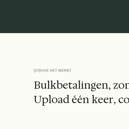
Uitgelichte organisatielogo's zijn onder andere de Verenig
[01]
HOE HET WERKT
B
u
l
k
b
e
t
a
l
i
n
g
e
n
,
z
o
U
p
l
o
a
d
é
é
n
k
e
e
r
,
c