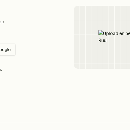
oe
oogle
n.