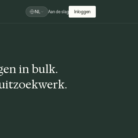
NL
Aan de slag
Inloggen
en in bulk.
 uitzoekwerk.