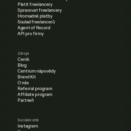
Platit freelancery
Spravovat freelancery
Hromadné platby
Soulad freelancerů
Agent of Record
API pro firmy
Zdroje
Ceník
Blog
Centrum nápovědy
Brand Kit
O nás
Referral program
Affiliate program
Partneři
Sociální sítě
Instagram