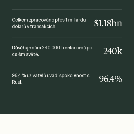
kyu Collective
platit freelancerům, bylo to snadné a
nekomplikované. Skvělý servis a
Celkem zpracováno přes 1 miliardu
$1.18bn
dolarů v transakcích.
podpora! Rozhodně to doporučuji!
Fabio Minuzzi
The Gate Music
Důvěřuje nám 240 000 freelancerů po
240k
celém světě.
96,4 % uživatelů uvádí spokojenost s
96.4%
Ruul.