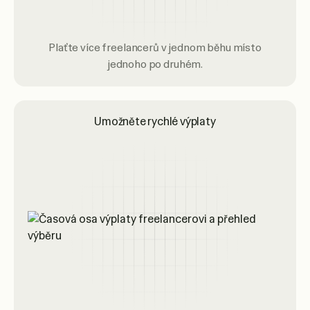
Plaťte více freelancerů v jednom běhu místo
jednoho po druhém.
Umožněte rychlé výplaty