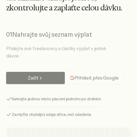
z
k
o
n
t
r
o
l
u
j
t
e
a
z
a
p
l
a
ť
t
e
c
e
l
o
u
d
á
v
k
u
.
01
Nahrajte svůj seznam výplat
Přidejte své freelancery a částky výplat v jedné
dávce.
Začít
Přihlásit přes Google
Nahrajte jednou místo placení jednoho po druhém.
Zachyťte chybějící údaje dříve, než odešlete.