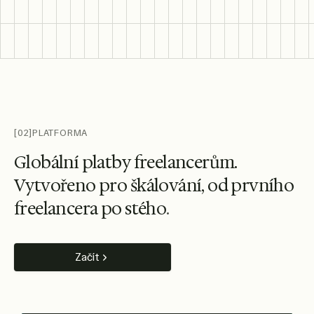
[02]
PLATFORMA
G
l
o
b
á
l
n
í
p
l
a
t
b
y
f
r
e
e
l
a
n
c
e
r
ů
m
.
V
y
t
v
o
ř
e
n
o
p
r
o
š
k
á
l
o
v
á
n
í
,
o
d
p
r
v
n
í
h
o
f
r
e
e
l
a
n
c
e
r
a
p
o
s
t
é
h
o
.
Začít