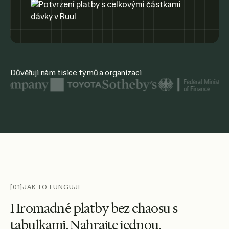
Důvěřují nám tisíce týmů a organizací
Mezi zobrazenými logy organizací jsou United Nations, McK
[01]
JAK TO FUNGUJE
H
r
o
m
a
d
n
é
p
l
a
t
b
y
b
e
z
c
h
a
o
s
u
s
t
a
b
u
l
k
a
m
i
.
N
a
h
r
a
j
t
e
j
e
d
n
o
u
,