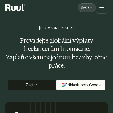
CS
Ruul domů
Platforma
[HROMADNÉ PLATBY]
Ceník
Provádějte globální výplaty
freelancerům hromadně.
Zdroje
Zaplaťte všem najednou, bez zbytečné
práce.
Začít
Přihlásit přes Google